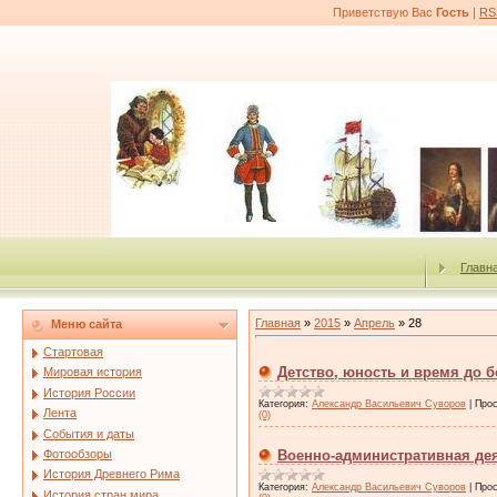
Приветствую Вас
Гость
|
RS
Главн
Главная
»
2015
»
Апрель
»
28
Меню сайта
Стартовая
Детство, юность и время до 
Мировая история
История России
Категория:
Александр Васильевич Суворов
|
Прос
Лента
(0)
События и даты
Фотообзоры
Военно-административная деят
История Древнего Рима
Категория:
Александр Васильевич Суворов
|
Прос
История стран мира