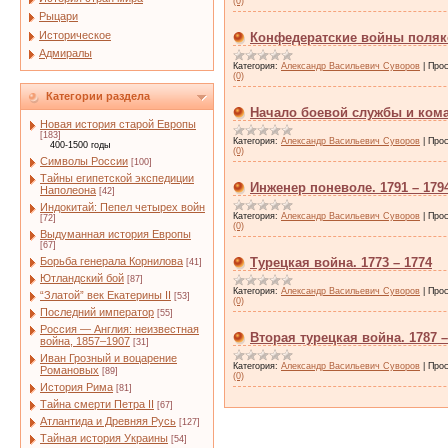
(0)
Рыцари
Историческое
Конфедератские войны поляко
Адмиралы
Категория:
Александр Васильевич Суворов
|
Прос
(0)
Категории раздела
Начало боевой службы и ком
Новая история старой Европы
[183]
Категория:
Александр Васильевич Суворов
|
Прос
400-1500 годы
(0)
Символы России
[100]
Тайны египетской экспедиции
Инженер поневоле. 1791 – 179
Наполеона
[42]
Индокитай: Пепел четырех войн
Категория:
Александр Васильевич Суворов
|
Прос
[72]
(0)
Выдуманная история Европы
[67]
Борьба генерала Корнилова
Турецкая война. 1773 – 1774
[41]
Ютландский бой
[87]
Категория:
Александр Васильевич Суворов
|
Прос
“Златой” век Екатерины II
[53]
(0)
Последний император
[55]
Россия — Англия: неизвестная
Вторая турецкая война. 1787 –
война, 1857–1907
[31]
Иван Грозный и воцарение
Категория:
Александр Васильевич Суворов
|
Прос
Романовых
[89]
(0)
История Рима
[81]
Тайна смерти Петра II
[67]
Атлантида и Древняя Русь
[127]
Тайная история Украины
[54]