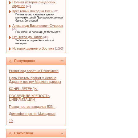
Полная история рыцарских
орденов
[40]
Крестовый поход на Русь
[62]
Полны чудес сказанья давно
минувших дней Про громкие деянья
былых богатырей
Александр Васильевич Суворов
[29]
Его жизнь и военная деятельность
От Петра до Павла
[48]
Забытая история Российской
империи
История древнего Востока
[1096]
Популярное
Египет под властью Птолемеев
Царь Ростом просит у Левана
Дадиани сестру Марию в царицы
КОНЕЦ ЛЕГЕНДЫ
ПОСЛЕДНЯЯ КРЕПОСТЬ
ЦИВИЛИЗАЦИИ
Поход против вандалов 533 г.
Демосфен против Македонии
10
Статистика