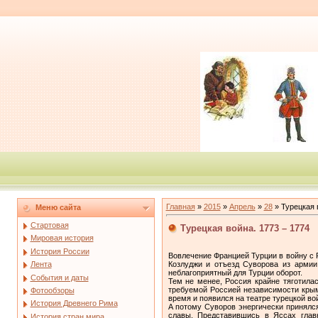
Главная
»
2015
»
Апрель
»
28
» Турецкая 
Меню сайта
Стартовая
Турецкая война. 1773 – 1774
Мировая история
История России
Вовлечение Францией Турции в войну с Р
Козлуджи и отъезд Суворова из армии
Лента
неблагоприятный для Турции оборот.
События и даты
Тем не менее, Россия крайне тяготила
требуемой Россией независимости крымс
Фотообзоры
время и появился на театре турецкой в
История Древнего Рима
А потому Суворов энергически принялся
славы. Представившись в Яссах глав
История стран мира