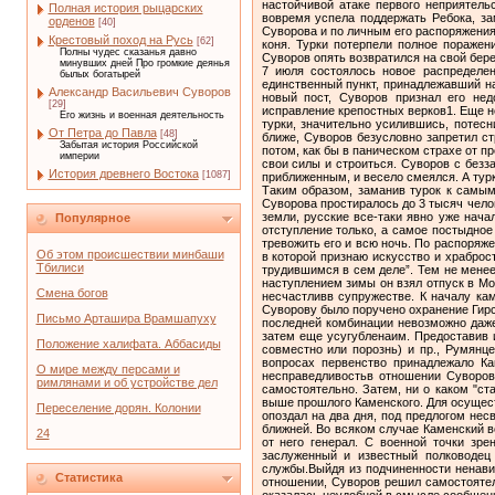
Полная история рыцарских
орденов
[40]
Крестовый поход на Русь
[62]
Полны чудес сказанья давно
минувших дней Про громкие деянья
былых богатырей
Александр Васильевич Суворов
[29]
Его жизнь и военная деятельность
От Петра до Павла
[48]
Забытая история Российской
империи
История древнего Востока
[1087]
Популярное
Об этом происшествии минбаши
Тбилиси
Смена богов
Письмо Арташира Врамшапуху
Положение халифата. Аббасиды
О мире между персами и
римлянами и об устройстве дел
Переселение дорян. Колонии
24
Статистика