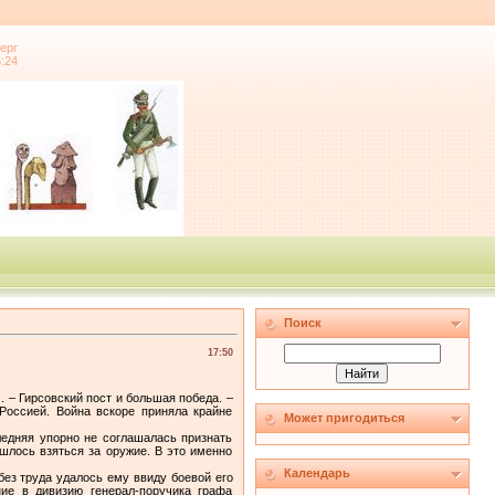
ерг
6:24
Поиск
17:50
 – Гирсовский пост и большая победа. –
Россией. Война вскоре приняла крайне
Может пригодиться
ледняя упорно не соглашалась признать
ишлось взяться за оружие. В это именно
Календарь
без труда удалось ему ввиду боевой его
ие в дивизию генерал-поручика графа