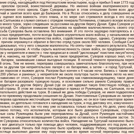
ание отряд, находящийся под Негоештским монастырем, куда и прибыл 5 мая 1773 год
 ореолом грозной, воинственной державы. Но именно войнам екатерининского в
ичтожение этого ореола. Один Суворов сделал в этом отношении более всех друг
най и занятия всего края до Балканов. Но в Яссах относились к делу совершенно и
 оценил всю важность этого плана, и по мере сил стремился всегда к его осу
фа Салтыкова и служил связью с отрядом генерала Потемкина, ставшего вскоре всес
у, такое донесение: "Слава Богу, слава вам, Туртукай взят, и я там”. Во время битвы при атаке батареи разорвало турецкую пушку, и осколками сильно ранило Суворову правую ногу. Суворов всеми силами старался доказать Салтыкову необходимость утвердиться на другом берегу Дуная (где он уже одержал такую блестящую победу), и затем – более и более развивать свои военные операции в глубь неприятельской страны. В этом же смысле последовал и приказ от Румянцева, но Салтыков, по-видимому, даже вовсе не мог понять всей важности и пользы беспрерывного наступательного действия на турок. В самый же день победы Суворов, не имея подкрепления, вынужден был опять возвратиться на свой берег Дуная. Вследствие этого турки по-прежнему продолжали сношения по Дунаю. Уничтоженные Суворовым их лагеря вырастали и вырастали; войска довольно быстро прибывали в них. В это время Суворова одолевали жесточайшие припадки лихорадки, но он все-таки некоторое время пересиливал себя и оставался на своем посту. Борясь с лихорадочными пароксизмами, он деятельно готовился к нападению на турок, и под диктовку его, измученного лихорадкой, была составлена подробная диспозиция. Тем не менее, недуг окончательно сломил его, так что ему уже оставалось только лечиться. Но дело, умно обдуманное им, прекрасно подготовленное и подробно распланированное, было отложено потому, что исполнители, которым все было доверено Суворовым, струсили в самом начале... Болезнь Суворова продолжалась до 14 июня. И хотя главные силы Румянцева были уже переправлены за Дунай, хотя Румянцев настойчиво требовал, чтобы предприняли, если не "поиск”, то хоть "демонстрации”, тем не менее, в ожидании возвращения Суворова дело оставалось в полнейшем застое. Зато, с другой стороны, на этот раз уже в точности были исполнены все требования Суворова относительно количества войск. Нападение на Туртукай назначено было в ночь с 16 на 17 июня. Хотя Суворов и прибыл ради этого, но был так слаб, что мог двигаться только при помощи двух человек, поддерживавших его под руки, и говорил так тихо, что при нем находился офицер, для повторения отдаваемых им приказаний. Начать бой поручено было храброму майору Ребоку, переправившемуся с первой партией войск. Он вполне оправдал оказанное ему доверие и блестяще выполнил данное ему поручение как во время ночной переправы под неприятельским огнем, так и при горячей, настойчивой атаке первого неприятельского лагеря. Сам Суворов прибыл лишь со второй партией войск, которая хоть и запоздала несколько, но, тем не менее, вовремя успела поддержать Ребока, замечательно умело и находчиво ведшего все время сложный и сильный бой с многочисленным неприятелем. С прибытием Суворова и по личным его распоряжениям еще более оживился бой. У Суворова так велик был перевес воли над физическим недугом, что под конец боя он даже сел на коня. Турки потерпели полное поражение. Разбежавшиеся в разные стороны неприятельские войска были горячо преследуемы верст пять. К вечеру того же дня Суворов опять возвратился на свой берег и послал Салтыкову известие о победе, а к Румянцеву отправил с донесением майора Ребока как главного виновника победы. 7 июля состоялось новое распределение полков по отрядам, причем Суворов получил от Румянцева назначение в "главные силы”,именно – в Гирсово, этот единственный пункт, принадлежавший нам по ту сторону Дуная, – чем доказал, что он вполне ценил и службу Суворова, и его блестящее дарование. Осмотрев свой новый пост, Суворов признал его недостаточно обеспеченным от турецких покушений и энергически принялся за сооружение дополнительных укреплений и исправление крепостных верков1. Еще не успели вполне закончить эту работу, как в ночь на 3 сентября в 20 верстах от Гирсова показалась турецкая конница; утром же турки, значительно усилившись, потеснили передовые посты; а в полдень неприятель был уже на пушечный выстрел от Гирсова. Желая заманить турок как можно ближе, Суворов безусловно запретил стрелять из пушек и даже послал казаков с ложной атакой. Казаки, бросившись на турок, начали затем понемногу отступать; а потом, как бы в паническом страхе от преследования, во всю прыть умчались в поля в разные стороны. Когда поле очистилось от казаков, – турки начали развертывать свои силы и строиться. Суворов с беззаботным видом смотрел на маневрировавшего перед ним неприятеля, как на забаву, ядовито острил, указывая на него своим приближенным, и весело смеялся. А турки шли вперед быстрее и быстрее, наконец стремительно бросились на штурм. Атакующих встретил жестокий картечный огонь. Таким образом, заманив турок к самым стенам крепости, с точностью математического расчета охватил все турецкое полчище общей атакой. Количество войск у Суворова простиралось до 3 тысяч человек, в распоряжении же неприятеля было около 12 тысяч войска. Тем не менее, хотя турки с отчаянием бились за каждую пядь земли, русские все-таки явно уже начали теснить неприятеля по всей линии наступления, и в среде неприятеля проявился наконец такой панический страх, что не отступление только, а самое постыдное бегствосделалось общим. Казаки и конница гнали неприятеля на протяжении 30 верст; казаки же, кроме того, не переставали тревожить ег