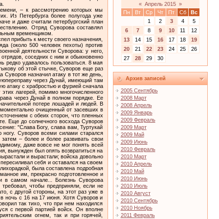
а.
«
Апрель 2015
»
ремени, – к рассмотрению которых мы
Пн
Вт
Ср
Чт
Пт
Сб
Вс
их. Из Петербурга более полугода уже
1
2
3
4
5
наче и даже считали петербургский план
ществлению. Отряд Суворова составлял
6
7
8
9
10
11
12
ильным временщиком.
о и всю ночь. По распоряжению Румянцева был отслужен благодарственный молебен во всей армии. 5 сентября Румянцев написал Суворову: "За победу, в которой признаю искусство и храбрость предводителя и мужественный подвиг вверенных вам полков, воздайте похвалу и благодарение именем моим всем чинам, трудившимся в сем деле”. Тем не менее, медлительность и бездеятельность Румянцева остались в прежней силе. Суворову нечего было делать в армии, а потому с наступлением зимы он взял отпуск в Москву на короткое время. Там он, совершенно неожиданно для самого себя, женился, что называется, наобум, —и был глубоко несчастливв супружестве. К началу кампании 1774 года он все-таки не опоздал. Жена же осталась в Москве. При распределении Румянцевым войск своей армии Суворову было поручено охранение Гирсова, наблюдение за Силистрией и совокупные действия с отрядом генерала Каменского, давнего недруга Суворова. Хуже этой последней комбинации невозможно даже ничего представить, так как Суворов и Каменский открыто ненавидели друг друга. И эта ошибка главнокомандующего была затем еще усугубленаим. Предоставив им первоначально самостоятельное, совместное решение всего, касающегося их операций (времени, направления, действия совместно или порознь) и пр., Румянцев, после того уже, как они совместно между собой условились "разбить неприятеля в поле”, предписал, "чтобы в спорных вопросах первенство принадлежало Каменскому как старшему”. Таким образом, Суворов был поставлен под начало Каменского. Это не только ошибка, но и несправедливостьв отношении Суворова. Он, в силу своеобразного своего военного дарования, мог действовать и действовать всегда не иначе, как совершенно самостоятельно. Затем, ни о каком "старшинстве” не может быть и речи. Оба они были в чине генерал-поручиков; боевое же прошлое Суворова было неизмеримо выше прошлого Каменского. Для осуществления условленного между ними плана Каменский первым выступил, а затем должен был выступить и Суворов 28 мая. Но он опоздал на два дня, под предлогом несвоевременного прибытия некоторых полков; а затем – пошел не по той дороге, какая была условлена, а по другой, считая ее ближней. Во всяком случае Каменский вовсе не был уведомлен Суворовым, и донес Румянцеву, что Суворов неизвестно где находится и поступает, как независимый от него генерал. С военной точки зрения поступок Суворова "неизвинителен”. Но со стороны здравого смысла и трезвой логики несправед
13
14
15
16
17
18
19
20
21
22
23
24
25
26
27
28
29
30
Архив записей
2005 Сентябрь
2008 Март
2008 Апрель
2009 Январь
2009 Февраль
2009 Март
2009 Май
2009 Июнь
2010 Февраль
2010 Март
2010 Апрель
2010 Май
2010 Июнь
2010 Июль
2010 Август
2010 Сентябрь
2010 Ноябрь
2011 Февраль