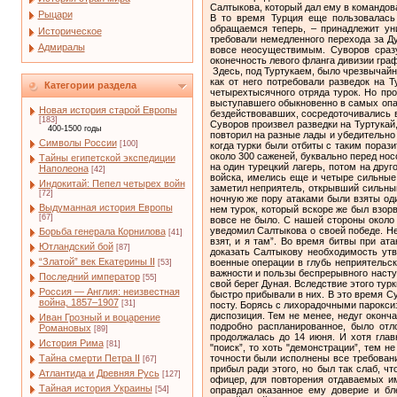
Салтыкова, который дал ему в командов
Рыцари
В то время Турция еще пользовалась
обращаемся теперь, – принадлежит ун
Историческое
требовали немедленного перехода за Ду
Адмиралы
вовсе неосуществимым. Суворов сразу
оконечность левого фланга дивизии гра
Здесь, под Туртукаем, было чрезвычайно много турок, зорко следивших за русскими на другом берегу Дуная. Едва Суворов успел прибыть к месту своего назначения, как от него потребовали разведок на Туртукай. Он обратил внимание Салтыкова на крайнюю малочисленность своего отряда (около 500 человек пехоты) против четырехтысячного отряда турок. Но просьба Суворова была оставлена без внимания. И это почти заурядно повторялось в военной деятельности Суворова: у него, выступавшего обыкновенно в самых опасных предприятиях, почти всегда бывало изумительно мало войска; у начальников же отрядов, соседних с ним и обыкновенно бездействовавших, сосредоточивались в это время большие количества войск, содействием которых, однако, Суворову очень редко удавалось пользоваться. 8 мая Суворов произвел разведки на Туртукай, причем опрокинул и обратил в бегство отряд турок около 900 человек. Сообщая Салтыкову об этой стычке, Суворов еще раз повторил на разные лады и убедительно доказывал, что у него слишком малопехоты. Но опять-таки – никакого результата.Тогда Суворов назначил атаку в тот же день, когда турки были отбиты с таким поразительным уроном. А чтобы скрыть малочисленность своих войск, он предпринял ночнуюпереправу через Дунай, имеющий там около 300 саженей, буквально перед носом у неприятеля и вместе с тем предписал в своей "диспозиции” поистине лихую"ночную атаку с храбростью и фурией сначала на один турецкий лагерь, потом на другой и, наконец, на третий”. Решаясь на такое предприятие, Суворов хорошо знал, что у этих лагерей, помимо многочисленного войска, имелись еще и четыре сильные батареи, занимавшие самые выгодные позиции. В ночной темноте произошла переправа через Дунай в полном порядке. Ее заметил неприятель, открывший сильный огонь. Тем не менее, переправа совершилась замечательно благополучно, при незначительной потере лошадей и людей. В ночную же пору атаками были взяты один за другим три неприятельских лагеря с их батареями, а затем – и город Туртукай, моментально очищенный от засевших в нем турок, который вскоре же был взорван порохом и выжжен дотла. Разгром был кончен к 4 часам ночи. Бились с таким ожесточением с обеих сторон, что пленных вовсе не было. С нашей стороны около 200 убитых и раненых; у неприятеля же около полутора тысяч человек легло на месте. Еще до солнечного восхода Суворов уведомил Салтыкова о своей победе. Независимо от этого, Суворов послал Румянцеву как главнокомандующем
Категории раздела
Новая история старой Европы
[183]
400-1500 годы
Символы России
[100]
Тайны египетской экспедиции
Наполеона
[42]
Индокитай: Пепел четырех войн
[72]
Выдуманная история Европы
[67]
Борьба генерала Корнилова
[41]
Ютландский бой
[87]
“Златой” век Екатерины II
[53]
Последний император
[55]
Россия — Англия: неизвестная
война, 1857–1907
[31]
Иван Грозный и воцарение
Романовых
[89]
История Рима
[81]
Тайна смерти Петра II
[67]
Атлантида и Древняя Русь
[127]
Тайная история Украины
[54]