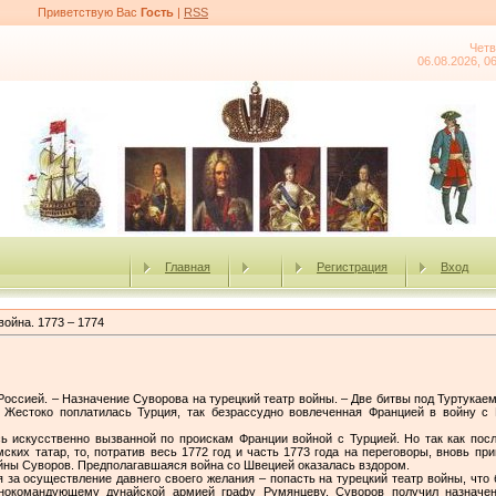
Приветствую Вас
Гость
|
RSS
Четв
06.08.2026, 0
Главная
Регистрация
Вход
война. 1773 – 1774
оссией. – Назначение Суворова на турецкий театр войны. – Две битвы под Туртукаем.
 Жестоко поплатилась Турция, так безрассудно вовлеченная Францией в войну с 
сь искусственно вызванной по проискам Франции войной с Турцией. Но так как пос
ких татар, то, потратив весь 1772 год и часть 1773 года на переговоры, вновь пр
ойны Суворов. Предполагавшаяся война со Швецией оказалась вздором.
 за осуществление давнего своего желания – попасть на турецкий театр войны, что 
нокомандующему дунайской армией графу Румянцеву, Суворов получил назначен