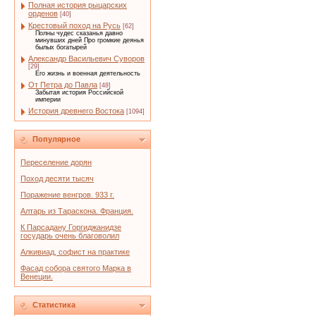
Полная история рыцарских
орденов
[40]
Крестовый поход на Русь
[62]
Полны чудес сказанья давно
минувших дней Про громкие деянья
былых богатырей
Александр Васильевич Суворов
[29]
Его жизнь и военная деятельность
От Петра до Павла
[48]
Забытая история Российской
империи
История древнего Востока
[1094]
Популярное
Переселение дорян
Поход десяти тысяч
Поражение венгров. 933 г.
Алтарь из Тараскона. Франция.
К Парсадану Горгиджанидзе
государь очень благоволил
Алкивиад, софист на практике
Фасад собора святого Марка в
Венеции.
Статистика