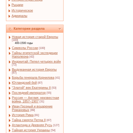
Рыцари
Историческое
Адмиралы
Категории раздела
Новая история старой Европы
[183]
400-1500 годы
Символы России
[100]
Тайны египетской экспедиции
Наполеона
[42]
Индокитай: Пепел четырех войн
[72]
Выдуманная история Европы
[67]
Борьба генерала Корнилова
[41]
Ютландский бой
[87]
“Златой” век Екатерины II
[53]
Последний император
[55]
Россия — Англия: неизвестная
война, 1857–1907
[31]
Иван Грозный и воцарение
Романовых
[89]
История Рима
[81]
Тайна смерти Петра II
[67]
Атлантида и Древняя Русь
[127]
Тайная история Украины
[54]