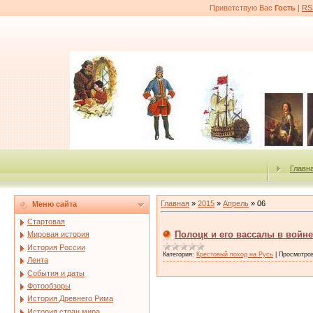
Приветствую Вас
Гость
|
RS
Главн
Главная
»
2015
»
Апрель
»
06
Меню сайта
Стартовая
Полоцк и его вассалы в войне 
Мировая история
История России
Категория:
Крестовый поход на Русь
|
Просмотро
Лента
События и даты
Фотообзоры
История Древнего Рима
История стран мира