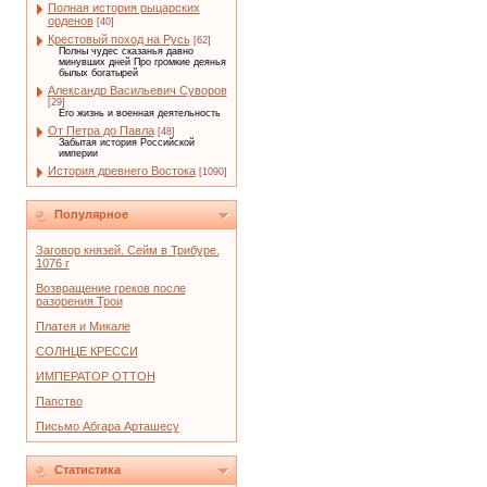
Полная история рыцарских
орденов
[40]
Крестовый поход на Русь
[62]
Полны чудес сказанья давно
минувших дней Про громкие деянья
былых богатырей
Александр Васильевич Суворов
[29]
Его жизнь и военная деятельность
От Петра до Павла
[48]
Забытая история Российской
империи
История древнего Востока
[1090]
Популярное
Заговор князей. Сейм в Трибуре.
1076 г
Возвращение греков после
разорения Трои
Платея и Микале
СОЛНЦЕ КРЕССИ
ИМПЕРАТОР ОТТОН
Папство
Письмо Абгара Арташесу
Статистика