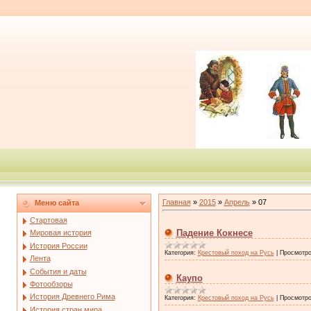
Главная
»
2015
»
Апрель
»
07
Меню сайта
Стартовая
Падение Кокнесе
Мировая история
История России
Категория:
Крестовый поход на Русь
|
Просмотро
Лента
События и даты
Каупо
Фотообзоры
История Древнего Рима
Категория:
Крестовый поход на Русь
|
Просмотро
История стран мира