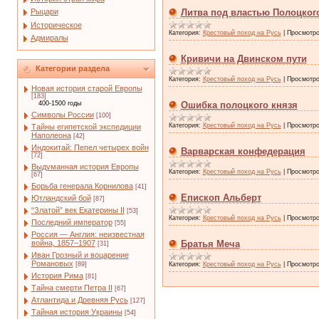
Рыцари
Литва под властью Полоцког
Историческое
Категория:
Крестовый поход на Русь
|
Просмотро
Адмиралы
Кривичи на Двинском пути
Категории раздела
Категория:
Крестовый поход на Русь
|
Просмотро
Новая история старой Европы
[183]
400-1500 годы
Ошибка полоцкого князя
Символы России
[100]
Категория:
Крестовый поход на Русь
|
Просмотро
Тайны египетской экспедиции
Наполеона
[42]
Индокитай: Пепел четырех войн
Варварская конфедерация
[72]
Выдуманная история Европы
Категория:
Крестовый поход на Русь
|
Просмотро
[67]
Борьба генерала Корнилова
[41]
Епископ Альберт
Ютландский бой
[87]
“Златой” век Екатерины II
[53]
Категория:
Крестовый поход на Русь
|
Просмотро
Последний император
[55]
Россия — Англия: неизвестная
война, 1857–1907
Братья Меча
[31]
Иван Грозный и воцарение
Романовых
[89]
Категория:
Крестовый поход на Русь
|
Просмотро
История Рима
[81]
Тайна смерти Петра II
[67]
Атлантида и Древняя Русь
[127]
Тайная история Украины
[54]