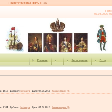
Приветствую Вас
Гость
|
RSS
Пятн
07.08.2026, 0
Главная
Регистрация
Вход
в:
1612
|
Добавил:
historays
|
Дата:
07.04.2015
|
Комментарии (0)
в:
2184
|
Добавил:
historays
|
Дата:
07.04.2015
|
Комментарии (0)