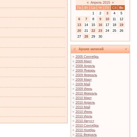
«
Апрель 2015
»
Пн
Вт
Ср
Чт
Пт
Сб
Вс
1
2
3
4
5
6
7
8
9
10
11
12
13
14
15
16
17
18
19
20
21
22
23
24
25
26
27
28
29
30
Архив записей
2005 Сентябрь
2008 Март
2008 Апрель
2009 Январь
2009 Февраль
2009 Март
2009 Май
2009 Июнь
2010 Февраль
2010 Март
2010 Апрель
2010 Май
2010 Июнь
2010 Июль
2010 Август
2010 Сентябрь
2010 Ноябрь
2011 Февраль