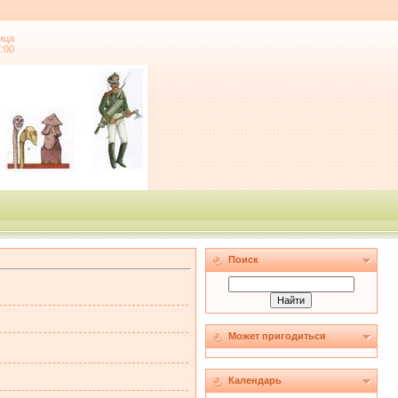
ица
7:00
Поиск
Может пригодиться
Календарь