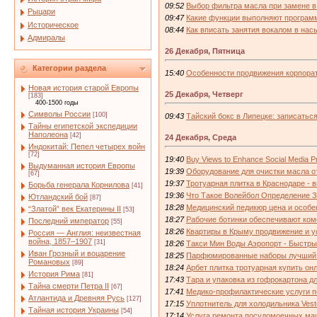
09:52
Выбор фильтра масла при замене в 
Рыцари
09:47
Какие функции выполняют программ
Историческое
08:44
Как вписать занятия вокалом в нас
Адмиралы
26 Декабря, Пятница
Категории раздела
15:40
Особенности продвижения корпорат
Новая история старой Европы
25 Декабря, Четверг
[183]
400-1500 годы
Символы России
[100]
09:43
Тайский бокс в Липецке: записатьс
Тайны египетской экспедиции
Наполеона
[42]
24 Декабря, Среда
Индокитай: Пепел четырех войн
[72]
19:40
Buy Views to Enhance Social Media 
Выдуманная история Европы
19:39
Оборудование для очистки масла от
[67]
19:37
Тротуарная плитка в Краснодаре - 
Борьба генерала Корнилова
[41]
19:36
Что Такое Волейбол Определение З
Ютландский бой
[87]
18:28
Медицинский педикюр цена и особе
“Златой” век Екатерины II
[53]
18:27
Рабочие ботинки обеспечивают ком
Последний император
[55]
18:26
Квартиры в Крыму продвижение и 
Россия — Англия: неизвестная
война, 1857–1907
[31]
18:26
Такси Мин Воды Аэропорт - Быстр
Иван Грозный и воцарение
18:25
Парфюмированные наборы лучший п
Романовых
[89]
18:24
Арбет плитка тротуарная купить о
История Рима
[81]
17:43
Тара и упаковка из гофрокартона д
Тайна смерти Петра II
[67]
17:41
Медико-профилактические услуги 
Атлантида и Древняя Русь
[127]
17:15
Уплотнитель для холодильника Vest
Тайная история Украины
[54]
17:14
Услуга ремонта посудомоечных маш