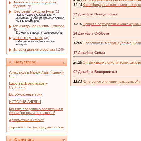
Полная история рыцарских
17:13
Квалифицированная помощь неврол
орденов
[40]
Крестовый поход на Русь
[62]
22 Декабря, Понедельник
Полны чудес сказанья давно
минувших дней Про громкие деянья
былых богатырей
16:10
Процесс сортировки и классификац
Александр Васильевич Суворов
[29]
Его жизнь и военная деятельность
20 Декабря, Суббота
От Петра до Павла
[48]
Забытая история Российской
16:00
Особенности метода сублимационно
империи
История древнего Востока
[1096]
17 Декабря, Среда
Популярное
20:28
Оптимизация логистических цепоче
07 Декабря, Воскресенье
Александр в Малой Азии, Граник и
Исс
12:03
Культурное значение пузырьковой 
Царства Израильское и
Иудейское
Возобновление войн
ИСТОРИЯ АНГЛИИ
Краткие сведения о воспитании и
жизни Григора и его сыновей
Арифметика в стихах
Торговля и международные связи
Статистика