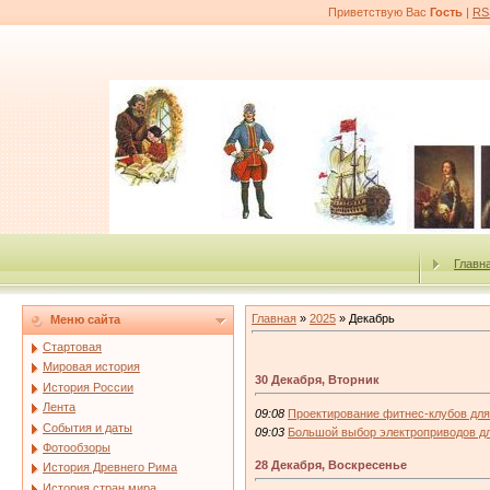
Приветствую Вас
Гость
|
RS
Главн
Главная
»
2025
»
Декабрь
Меню сайта
Стартовая
Мировая история
30 Декабря, Вторник
История России
Лента
09:08
Проектирование фитнес-клубов для
События и даты
09:03
Большой выбор электроприводов 
Фотообзоры
28 Декабря, Воскресенье
История Древнего Рима
История стран мира