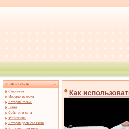
Меню сайта
Как использоват
Стартовая
Мировая история
История России
Лента
События и даты
Фотообзоры
История Древнего Рима
История стран мира