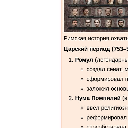
Римская история охват
Царский период (753–50
Ромул
(легендарный
создал сенат, 
сформировал п
заложил основы
Нума Помпилий
(в
ввёл религиозн
реформировал 
способствовал 