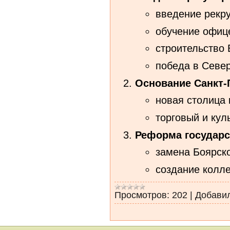
введение рекру
обучение офиц
строительство 
победа в Север
Основание Санкт‑П
новая столица 
торговый и кул
Реформа государс
замена Боярско
создание колл
Просмотров:
202
|
Добави