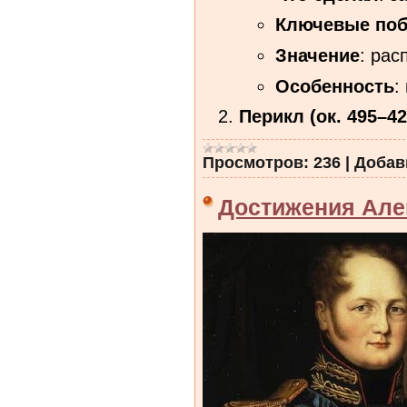
Ключевые по
Значение
: рас
Особенность
:
Перикл (ок. 495–4
Просмотров:
236
|
Добав
Достижения Але