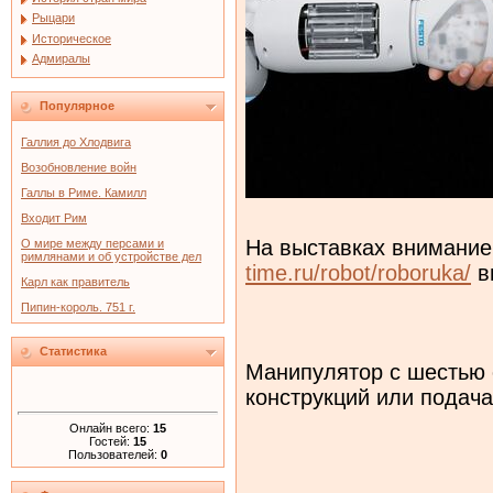
Рыцари
Историческое
Адмиралы
Популярное
Галлия до Хлодвига
Возобновление войн
Галлы в Риме. Камилл
Входит Рим
На выставках внимание
О мире между персами и
римлянами и об устройстве дел
time.ru/robot/roboruka/
в
Карл как правитель
Пипин-король. 751 г.
Статистика
Манипулятор с шестью 
конструкций или подача
Онлайн всего:
15
Гостей:
15
Пользователей:
0