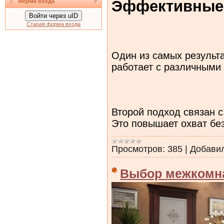
Эффективные 
Форма входа
Войти через uID
Старая форма входа
Один из самых результа
работает с различными
Второй подход связан с
Это повышает охват бе
Просмотров:
385
|
Добави
Выбор межкомна