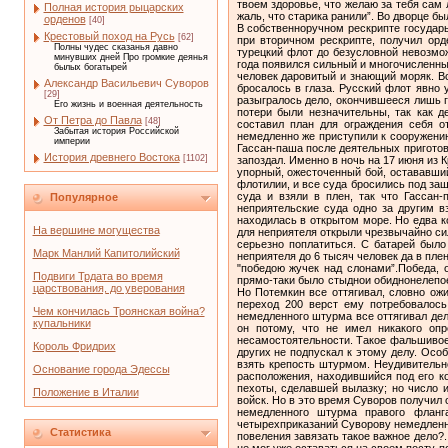
Полная история рыцарских
орденов
[40]
Крестовый поход на Русь
[62]
Полны чудес сказанья давно
минувших дней Про громкие деянья
былых богатырей
Александр Васильевич Суворов
[29]
Его жизнь и военная деятельность
От Петра до Павла
[48]
Забытая история Российской
империи
История древнего Востока
[1102]
Популярное
На вершине могущества
Марк Манлий Капитолийский
Подвиги Трдата во время
царствования, до уверования
Чем кончилась Троянская война?
купальники
Король Фридрих
Основание города Эдессы
Положение в Италии
Статистика