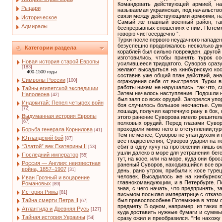
Командовать действующей армией, на
Рыцари
называемая украинская, под начальств
связи между действующими армиями, наш
Историческое
Самый же главный военный район, та
Адмиралы
беспрерывных сношениях с ним. Потемки
говорю чистосердечно ”.
Турки после первого неудачного нападения на Кинбурн с моря вторично напали на эту крепость и, придвинувшись со стороны Очакова, начали бомбардировать ее. Это безуспешно продолжалось несколько дней с самым незначительным вредом. Турки два раза пытались высадиться, но были отбиты со значительным уроном: один из кораблей был сильно поврежден, другой – взорван с пятьюстами человек экипажа. Так прошло полтора месяца, пока русские, бывшие неподготовленными, достаточно изготовились, чтобы принять турок соответствующим образом, когда те вновь предприняли бомбардирование кинбурнской крепости 29 сентября, еще более усилившееся тридцатого. Суворов сразу сообразил, что предпринимается нечто серьезное, и запретил своей артиллерии отвечать на турецкий огонь. Видя, что турки желают высадиться на кинбурнскую косу, он принял всевозможные меры, чтобы не мешать им в этом. "Пусть все вылезут”, – повторял он своим приближенным, составив уже общий план действий, аналогичный с тем, что мы видели в Гирсове в 1773 году. Турецкие же суда, подплывая к берегу, немедленно вбивали сваи для ограждения себя от выстрелов. Турки высаживались с шанцевым инструментом, с мешками для песка и немедленно принимались за устройство укреплений. Эти работы никем не нарушались, так что, спокойно окончив их, турки после полудня, не торопясь, сделали омовение и совершили обычную молитву на глазах у русских. Затем началось наступление. Подошли на версту, а передовые под прикрытием берега приблизились к крепости шагов на 200, и только тогда, около трех часов дня дан был залп со всех орудий. Загорелся упорный, ожесточенный бой с переходом успеха то на ту, то на другую сторону. Но в самый серьезный и затруднительный момент боя случилось большое несчастье. Суворов, все время руководивший боем и находившийся в передних рядах одно время даже совсем пешим вследствие ранения лошади, получил картечную рану в бок, ниже сердца, и на некоторое время лишился сознания. Солнце уже стояло низко, и русские два раза были отбиты. Вследствие этого ранение Суворова имело решительное влияние на отступление русских в крепость, которое хотя и было произведено в полном порядке, но с потерей нескольких полковых орудий. Перед глазами Суворова, находившегося в полусознательном состоянии, проносилась совсем чуждая для него картина: русские войска быстро проходили мимо него в отступлении;турки яростно преследовали отступавшихв крепость, с радостными криками захваты
Категории раздела
Новая история старой Европы
[183]
400-1500 годы
Символы России
[100]
Тайны египетской экспедиции
Наполеона
[42]
Индокитай: Пепел четырех войн
[72]
Выдуманная история Европы
[67]
Борьба генерала Корнилова
[41]
Ютландский бой
[87]
“Златой” век Екатерины II
[53]
Последний император
[55]
Россия — Англия: неизвестная
война, 1857–1907
[31]
Иван Грозный и воцарение
Романовых
[89]
История Рима
[81]
Тайна смерти Петра II
[67]
Атлантида и Древняя Русь
[127]
Тайная история Украины
[54]