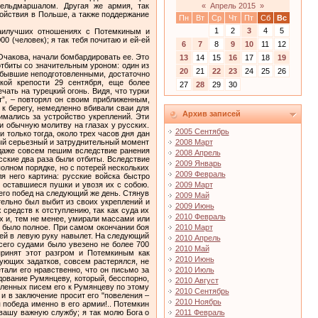
ельдмаршалом. Другая же армия, так
«
Апрель 2015
»
ойствия в Польше, а также поддержание
Пн
Вт
Ср
Чт
Пт
Сб
Вс
1
2
3
4
5
наилучших отношениях с Потемкиным и
 (человек); я так тебя почитаю и ей-ей
6
7
8
9
10
11
12
аходилась в открытом море. Но едва корабли поравнялись с замаскированными Суворовскими батареями на кинбурнской косе, как по ним совершенно неожиданно для неприятеля открыли чрезвычайно сильный огонь. С помощью парусов Гассан кое-как вывел свой авангард в море; но остальной части его флота пришлось весьма серьезно поплатиться. С батарей было разбито семьсудов; всего же истреблено 15 турецких судов да один корабль взят в плен, убитых и раненых со стороны неприятеля до 6 тысяч человек да в плен взято около 1 800. По несоответствию сил Суворов охарактеризовал это, единственное в своем роде морское дело, назвав его "победою жучек над слонами”.Победа, однако, была полноюи окончательною. Суворов, однако, чувствовал себя нехорошо. Ему как человеку боевому и честному прямо-таки было стыднои обиднонелепое промедление в отношении Очакова. Государыня также настойчиво требовала немедленного обращения действий на Очаков. Но Потемкин все оттягивал, словно ожидал, что Очаков должен чудом перейти в русские руки. Наконец по прошествии июня подступил к Очакову и Потемкин. На переход 200 верст ему потребовалось пять недель, потому что он был развращенным сибаритом, но не военачальником. Обложив Очаков, Потемкин вместо немедленного штурма все оттягивал дело, давая этим неприятелю возможность усиливать укрепления, пополнять состав войска и продовольствие. Бездействовал же он потому, что не имел никакого определенного плана осады и штурма. А как человек малодушный, он избегал всяких дельных советов, боясь упрека в несамостоятельности. Такое фальшивое положение угнетало его нравственно. Он называл Очаков "проклятою крепостью” только потому, что сам не умел ее взять, а других не подпускал к этому делу. Особенно же тяжело было положение Суворова, остававшегося в позорномбездействии, тогда как он неоднократно уже предлагал взять крепость штурмом. Неудивительно поэтому, что Суворов чрезвычайно обрадовался, когда турки 27 июля сделали большую вылазку на левый фланг осадного расположения, находившийся под его командованием. Столь опытный в военных экспромтах Суворов сразу повел правильный бой с 2 тысячами человек турецкой пехоты, сделавшей вылазку; но число их вскоре же было увеличено подкреплением до 3 тысяч человек. Бой сильно разгорелся и явно клонился в пользу русских войск. Но в это время Суворов получил очень опасную рану пулей в шею и вынужден был передать командование другому. Вместо поддержки Суво
13
14
15
16
17
18
19
20
21
22
23
24
25
26
27
28
29
30
Архив записей
2005 Сентябрь
2008 Март
2008 Апрель
2009 Январь
2009 Февраль
2009 Март
2009 Май
2009 Июнь
2010 Февраль
2010 Март
2010 Апрель
2010 Май
2010 Июнь
2010 Июль
2010 Август
2010 Сентябрь
2010 Ноябрь
2011 Февраль