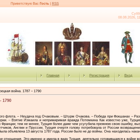
Приветствую Вас
Гость
|
RSS
Субб
08.08.2026, 1
Главная
Регистрация
Вход
рецкая война. 1787 – 1790
– 1790
ого флота. – Неудача под Очаковым. – Штурм Очакова. – Победа при Фокшанах – Раз
ии. – Взятие Измаила и непримиримая вражда Потемкина Как известно уже, Турци
Франции; тем не менее, Турция более даже чем усугубила прежнюю свою ошибку, выз
иков, Англии и Пруссии, Турция очертя голову потребовала от России возвращени
 была объявлена 13 августа 1787 года. России было не до войны. Она находилась нак
е отношения. Это именно и имела в виду Турция, деятельно готовившаяся к войне в