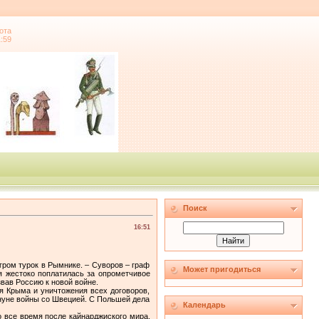
ота
1:59
Поиск
16:51
гром турок в Рымнике. – Суворов – граф
Может пригодиться
я жестоко поплатилась за опрометчивое
вав Россию к новой войне.
я Крыма и уничтожения всех договоров,
ануне войны со Швецией. С Польшей дела
Календарь
о все время после кайнарджиского мира.