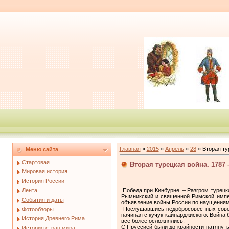
Главная
»
2015
»
Апрель
»
28
» Вторая ту
Меню сайта
Стартовая
Вторая турецкая война. 1787 
Мировая история
История России
Победа при Кинбурне. – Разгром турецк
Лента
Рымникский и священной Римской импер
События и даты
объявление войны России по наущениям 
Послушавшись недобросовестных советч
Фотообзоры
начиная с кучук-кайнарджиского. Война
История Древнего Рима
все более осложнялись.
С Пруссией были до крайности натянуты
История стран мира