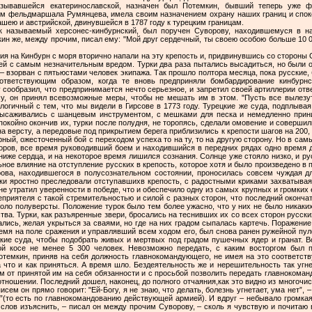
зывавшейся екатеринославской, назначен был Потемкин, бывший теперь уже ф
ом фельдмаршала Румянцева, имела своим назначением охрану наших границ и спок
ею и австрийской, двинувшейся в 1787 году к турецким границам.
к называемый херсонес-кинбурнский, был поручен Суворову, находившемуся в 
н же, между прочим, писал ему: "Мой друг сердечный, ты своею особою больше 10 000
вая оставшиеся пушки и увозя их с собою. Тем не менее, Суворов не упал духом и не утратил уверенности в победе, что и обеспечило одну из самых крупных и громких его побед на следующий же день. Стянув все подкрепления, Суворов ударил на неприятеля с такой стремительностью и силой с разных сторон, что последний окончательно был выбит из своих укреплений и сбит в одну кучу на протяжении лишь около полуверсты. Положение турок было тем более ужасно, что у них не было никаких средств к отступлению, так как суда их ушли далеко в море для устранения бегства. Турки, как разъяренные звери, бросались на теснивших их со всех сторон русских и, тем не менее, умирали массами или тут, на косе, или на море, куда они бросались, желая укрыться за сваями, но где на них градом сыпалась картечь. Поражение было полное. При самом окончании боя раненый Суворов, находившийся все время на поле сражения и управлявший всем ходом его, был снова ранен ружейной пулей в левую руку навылет. На следующий день, рано утром, прибыли к косе турецкие суда, чтобы подобрать живых и мертвых под градом пушечных ядер и гранат. Всего судами было увезено не более 700 человек. Высадилось же на кинбурнской косе не менее 5 300 человек. Невозможно передать, с каким восторгом был принят этот разгром и Потемкиным как главнокомандующим, и в Петербурге. Потемкин, приняв на себя должность главнокомандующего, не имея на это соответствующих задатков, совсем растерялся, не зная, с чего начать, что предпринять, за что и как приняться. А время шло. Бездеятельность же и нерешительность так угнетали его нравственно, что он письмо за письмом посылал императрице с отказом от принятой им на себя обязанности и с просьбой позволить передать главнокомандование Румянцеву, который, бесспорно, был правоспособнее Потемкина в этом отношении. Последний дошел, наконец, до полного отчаяния,как это видно из многочисленных писем его к Румянцеву по этому предмету. В одном, например, из таких писем он прямо говорит: "Ей-Богу, я не знаю, что делать, болезнь угнетает, ума нет”, – и в заключение просит его "повеления – куда доставить нужные бумаги и суммы”(то есть по главнокомандованию действующей армией). И вдруг – небывало громкая победа именно в его армии!.. Потемкин сразу ожил и преобразился. "Не нахожу слов изъяснить, – писал он между прочим Суворову, – сколь я чувствую и почитаю вашу важную службу; я так молю Бога о твоем здоровье, что желаю за тебя сам лучше терпеть, нежели бы ты занемог”. Императрица также была в восторге, называла победу "совершенною”и добавляла: "но жаль, что старика ранили”. Во дворце был большой выход, причем читалась реляция2, Екатерине приносили поздравления и отслужили молебен с коленопреклонением. В собственноручном рескрипте государыни Суворову, между прочим, сказано: "чувствительны нам раны ваши”. По совещании императрицы с Потемкиным Суворов, при вторичном рескрипте, получил орден Андрея Первозванного. Но Суворов не ограничился только уничтожением турецких войск: он, кроме того, довел еще и турецкий флот до безусловной невозможности действовать в очаковских водах. После кинбурнского погрома зима прошла в полном затишье. Наконец, 20 мая 1788 года появился сильный и многочисленный турецкий флот, остановившийся, однако, в 29 верстах от берега и остававшийся в бездействии. Во главе стоял Гассан-паша, человек даровитый и знающий моряк. Вся русская флотилия, парусная и гребная, вышла из Глубокой и стала в 5 верстах от турецких судов. Неравенство сил резко бросалось в глаза. Русский флот явно уступал турецкому численностью, состоя притом преимущественно из легких судов. Наконец 7 июня турки начали атаку, – и разыгралось дело, окончившееся лишь глубокою ночью неудачей турок. У них два судна были взорваны, третье – сгорело и 18 судов значительно повреждены. Наши потери были незначительны, так как дело велось преимущественно гребной флотилией. Суворов, внимательно следивший за этим морским сражением, быстро составил план для ограждения себя от турецкой флотилии. Он решил воспользоваться кинбургской косой для морских действий на лимане. По его указанию немедленно же приступили к сооружению двух батарей по 24 пушки, устроили ядрокалильную печку – и все это было тщательно сокрыто от глаз неприятеля. 17 июня Гассан-паша после деятельных приготовлений вновь атаковал наш флот с явным намерением уничтожить его и с полной уверенностью в своем успехе. Но он сильно запоздал. Именно в ночь на 17 июня из Кременчуга прибыли 22 новые вооруженные лодки, представлявшие существенно важное усиление нашей флотилии. Завязался упорный, ожесточенный бой, остававшийся без перевеса в ту или другую сторону, пока один из турецких кораблей не был взорван. Это произвело панику в турецкой флотилии, и все суда бросились под защиту Очаковской крепости; но остался, почему-то, один корабль Гассана-паши, который немедленно окружили русские гребные суда и взяли в плен, так что Гассан-паша едва успел спастись. Началось беспорядочное бегство турецкой флотилии, так удачно преследуемой русской, что неприятельские суда одно за другим взлетали на воздух. В конце же концов Гассан-паша решил оставить Очаков и соединиться с той частью эскадры, которая н