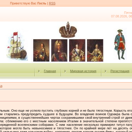
Приветствую Вас
Гость
|
RSS
Пятн
07.08.2026, 0
Главная
Мировая история
Регистрация
ка
ьным. Оно еще не успело пустить глубоких корней и не было тягостным. Корысть его
тим старались предупредить худшее в будущем. Во владение воинов Одоакра была от
униципиями, в существеннейших чертах сохранившими свой внутренний строй от дре
ла: сближению его с местным населением Италии в значительной степени препятств
вержденной вселенскими соборами. С ним население несколько примирял титул пат
 которое могло быть невыносимее и тягостнее. Он по крайней мере лет на десять о
й целью вел даже кое-какие войны, например, против короля ругиев Февы, который о