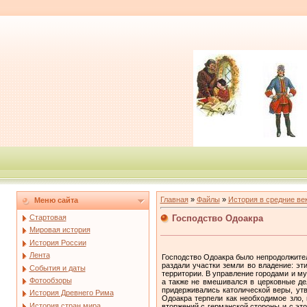
Главная
»
Файлы
»
История в средние ве
Меню сайта
Господство Одоакра
Стартовая
Мировая история
История России
Лента
Господство Одоакра было непродолжител
раздали участки земли во владение: э
События и даты
территории. В управление городами и м
Фотообзоры
а также не вмешивался в церковные де
придерживались католической веры, ут
История Древнего Рима
Одоакра терпели как необходимое зло,
История стран мира
вторжений с германской стороны и с это