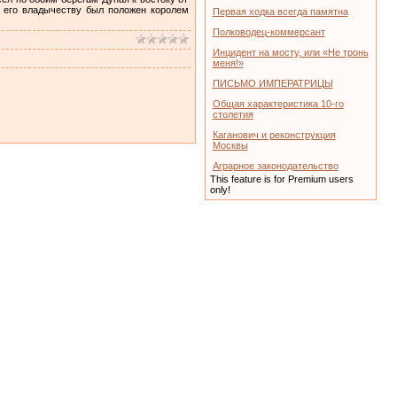
ц его владычеству был положен королем
Первая ходка всегда памятна
Полководец-коммерсант
Инцидент на мосту, или «Не тронь
меня!»
ПИСЬМО ИМПЕРАТРИЦЫ
Общая характеристика 10-го
столетия
Каганович и реконструкция
Москвы
Аграрное законодательство
This feature is for Premium users
only!