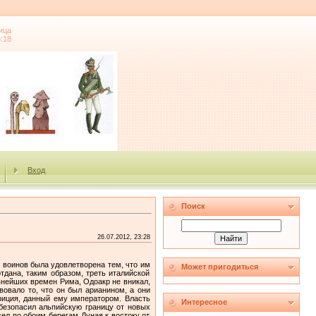
ица
6:18
Вход
Поиск
26.07.2012, 23:28
 воинов была удовлетворена тем, что им
Может пригодиться
дана, таким образом, треть италийской
внейших времен Рима, Одоакр не вникал,
овало то, что он был арианином, а они
риция, данный ему императором. Власть
Интересное
безопасил альпийскую границу от новых
сел по обоим берегам Дуная к востоку от