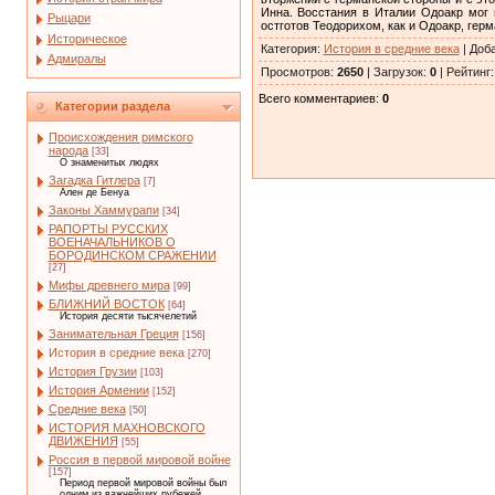
Инна. Восстания в Италии Одоакр мог 
Рыцари
остготов Теодорихом, как и Одоакр, гер
Историческое
Категория
:
История в средние века
|
Доб
Адмиралы
Просмотров
:
2650
|
Загрузок
:
0
|
Рейтинг
Всего комментариев
:
0
Категории раздела
Происхождения римского
народа
[33]
О знаменитых людях
Загадка Гитлера
[7]
Ален де Бенуа
Законы Хаммурапи
[34]
РАПОРТЫ РУССКИХ
ВОЕНАЧАЛЬНИКОВ О
БОРОДИНСКОМ СРАЖЕНИИ
[27]
Мифы древнего мира
[99]
БЛИЖНИЙ ВОСТОК
[64]
История десяти тысячелетий
Занимательная Греция
[156]
История в средние века
[270]
История Грузии
[103]
История Армении
[152]
Средние века
[50]
ИСТОРИЯ МАХНОВСКОГО
ДВИЖЕНИЯ
[55]
Россия в первой мировой войне
[157]
Период первой мировой войны был
одним из важнейших рубежей