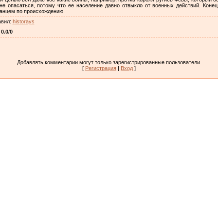
не опасаться, потому что ее население давно отвыкло от военных действий. Коне
манцем по происхождению.
авил
:
historays
:
0.0
/
0
Добавлять комментарии могут только зарегистрированные пользователи.
[
Регистрация
|
Вход
]