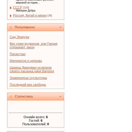
мировой истории...
СССР
[105]
Империя Добра
Россия, Китай и евреи
[36]
Популярное
Сад Эпикура
Век семи мудрецов, или Греция
открывает закон
Писистрат
Император и церковь
Царица Дареджан ослепила
своего пасынка царя Баграта
Знаменитые скульпторы
Последний век свободы
Статистика
Онлайн всего:
6
Гостей:
6
Пользователей:
0