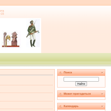
ота
0:15
Поиск
Может пригодиться
Календарь