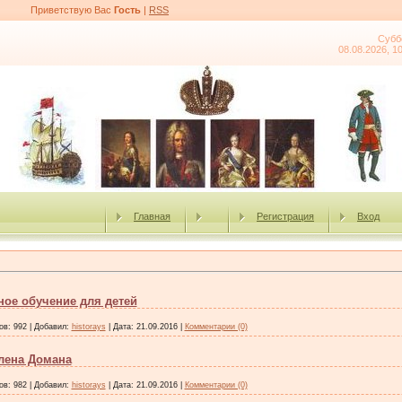
Приветствую Вас
Гость
|
RSS
Субб
08.08.2026, 1
Главная
Регистрация
Вход
ное обучение для детей
ов:
992
|
Добавил:
historays
|
Дата:
21.09.2016
|
Комментарии (0)
Глена Домана
ов:
982
|
Добавил:
historays
|
Дата:
21.09.2016
|
Комментарии (0)