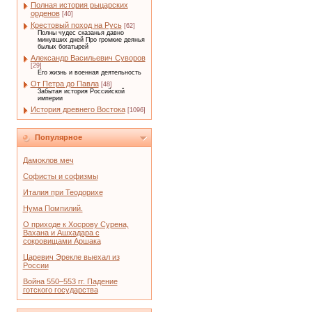
Полная история рыцарских
орденов
[40]
Крестовый поход на Русь
[62]
Полны чудес сказанья давно
минувших дней Про громкие деянья
былых богатырей
Александр Васильевич Суворов
[29]
Его жизнь и военная деятельность
От Петра до Павла
[48]
Забытая история Российской
империи
История древнего Востока
[1096]
Популярное
Дамоклов меч
Софисты и софизмы
Италия при Теодорихе
Нума Помпилий.
О приходе к Хосрову Сурена,
Вахана и Ашхадара с
сокровищами Аршака
Царевич Эрекле выехал из
России
Война 550–553 гг. Падение
готского государства