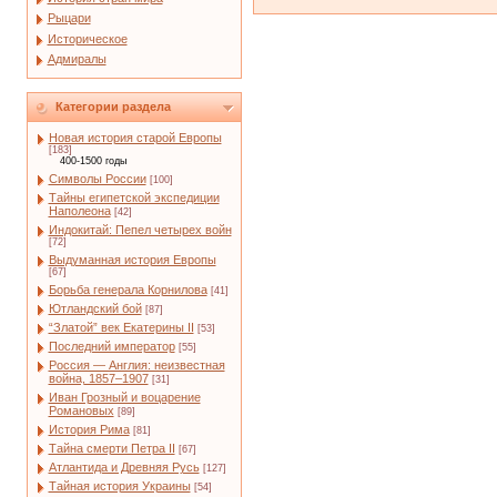
Рыцари
Историческое
Адмиралы
Категории раздела
Новая история старой Европы
[183]
400-1500 годы
Символы России
[100]
Тайны египетской экспедиции
Наполеона
[42]
Индокитай: Пепел четырех войн
[72]
Выдуманная история Европы
[67]
Борьба генерала Корнилова
[41]
Ютландский бой
[87]
“Златой” век Екатерины II
[53]
Последний император
[55]
Россия — Англия: неизвестная
война, 1857–1907
[31]
Иван Грозный и воцарение
Романовых
[89]
История Рима
[81]
Тайна смерти Петра II
[67]
Атлантида и Древняя Русь
[127]
Тайная история Украины
[54]