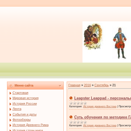
Главная
»
2016
»
Сентябрь
»
21
Меню сайта
Стартовая
Leapster Leappad - персональ
Мировая история
История России
Категория:
История древнего Востока
|
Просмотр
Лента
События и даты
Суть обучения по методике 
Фотообзоры
История Древнего Рима
Категория:
История древнего Востока
|
Просмотр
История стран мира