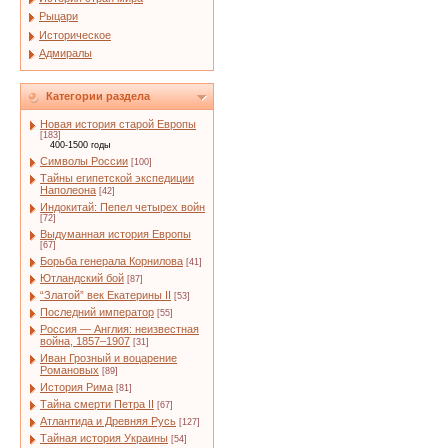
Рыцари
Историческое
Адмиралы
Категории раздела
Новая история старой Европы
[183]
400-1500 годы
Символы России
[100]
Тайны египетской экспедиции
Наполеона
[42]
Индокитай: Пепел четырех войн
[72]
Выдуманная история Европы
[67]
Борьба генерала Корнилова
[41]
Ютландский бой
[87]
“Златой” век Екатерины II
[53]
Последний император
[55]
Россия — Англия: неизвестная
война, 1857–1907
[31]
Иван Грозный и воцарение
Романовых
[89]
История Рима
[81]
Тайна смерти Петра II
[67]
Атлантида и Древняя Русь
[127]
Тайная история Украины
[54]