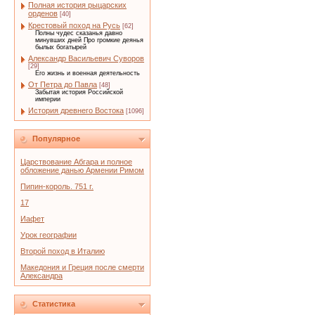
Полная история рыцарских
орденов
[40]
Крестовый поход на Русь
[62]
Полны чудес сказанья давно
минувших дней Про громкие деянья
былых богатырей
Александр Васильевич Суворов
[29]
Его жизнь и военная деятельность
От Петра до Павла
[48]
Забытая история Российской
империи
История древнего Востока
[1096]
Популярное
Царствование Абгара и полное
обложение данью Армении Римом
Пипин-король. 751 г.
17
Иафет
Урок географии
Второй поход в Италию
Македония и Греция после смерти
Александра
Статистика