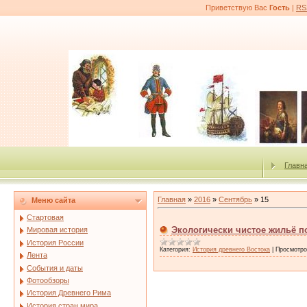
Приветствую Вас
Гость
|
RS
Главн
Главная
»
2016
»
Сентябрь
»
15
Меню сайта
Стартовая
Экологически чистое жильё 
Мировая история
История России
Категория:
История древнего Востока
|
Просмотро
Лента
События и даты
Фотообзоры
История Древнего Рима
История стран мира