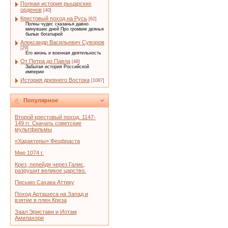
Полная история рыцарских
орденов
[40]
Крестовый поход на Русь
[62]
Полны чудес сказанья давно
минувших дней Про громкие деянья
былых богатырей
Александр Васильевич Суворов
[29]
Его жизнь и военная деятельность
От Петра до Павла
[48]
Забытая история Российской
империи
История древнего Востока
[1087]
Популярное
Второй крестовый поход. 1147-
149 гг. Скачать советские
мультфильмы
«Характеры» Феофраста
Мир 1074 г.
Крез, перейдя через Галис,
разрушит великое царство.
Письмо Сахака Аттику
Поход Арташеса на Запад и
взятие в плен Креза
Заал Эристави и Иотам
Амилахори