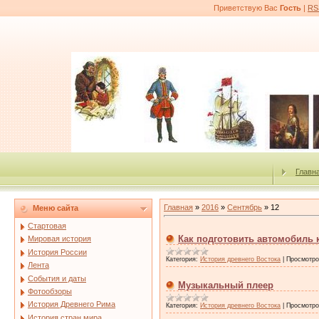
Приветствую Вас
Гость
|
RS
Главн
Главная
»
2016
»
Сентябрь
»
12
Меню сайта
Стартовая
Как подготовить автомобиль 
Мировая история
История России
Категория:
История древнего Востока
|
Просмотро
Лента
События и даты
Музыкальный плеер
Фотообзоры
История Древнего Рима
Категория:
История древнего Востока
|
Просмотро
История стран мира