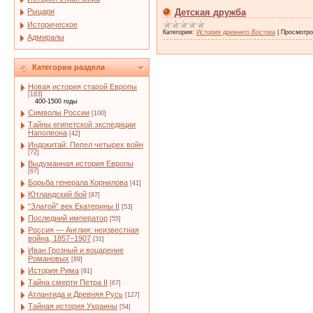
Рыцари
Детская дружба
Историческое
Категория:
История древнего Востока
|
Просмотро
Адмиралы
Категории раздела
Новая история старой Европы
[183]
400-1500 годы
Символы России
[100]
Тайны египетской экспедиции
Наполеона
[42]
Индокитай: Пепел четырех войн
[72]
Выдуманная история Европы
[67]
Борьба генерала Корнилова
[41]
Ютландский бой
[87]
“Златой” век Екатерины II
[53]
Последний император
[55]
Россия — Англия: неизвестная
война, 1857–1907
[31]
Иван Грозный и воцарение
Романовых
[89]
История Рима
[81]
Тайна смерти Петра II
[67]
Атлантида и Древняя Русь
[127]
Тайная история Украины
[54]