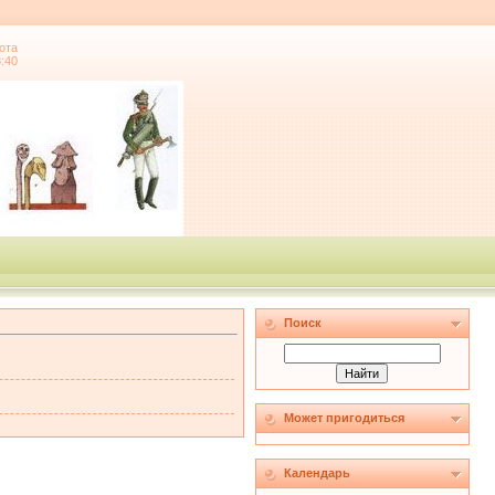
ота
8:40
Поиск
Может пригодиться
Календарь