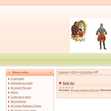
Главная
»
2016
»
Сентябрь
»
27
Меню сайта
Стартовая
Бай Ци
Мировая история
История России
Категория:
История древнего Востока
|
Просмотр
Лента
События и даты
Фотообзоры
История Древнего Рима
История стран мира