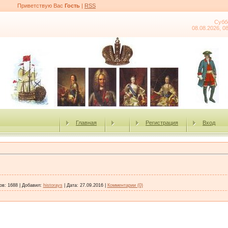
Приветствую Вас
Гость
|
RSS
Субб
08.08.2026, 0
Главная
Регистрация
Вход
ов:
1688
|
Добавил:
historays
|
Дата:
27.09.2016
|
Комментарии (0)