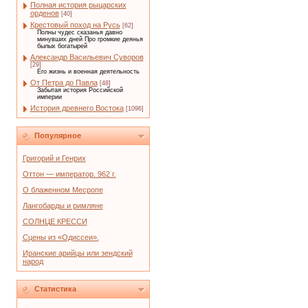
Полная история рыцарских
орденов
[40]
Крестовый поход на Русь
[62]
Полны чудес сказанья давно
минувших дней Про громкие деянья
былых богатырей
Александр Васильевич Суворов
[29]
Его жизнь и военная деятельность
От Петра до Павла
[48]
Забытая история Российской
империи
История древнего Востока
[1096]
Популярное
Григорий и Генрих
Оттон — император. 962 г.
О блаженном Месропе
Лангобарды и римляне
СОЛНЦЕ КРЕССИ
Сцены из «Одиссеи».
Иранские арийцы или зендский
народ
Статистика