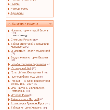
Рыцари
Историческое
Адмиралы
Категории раздела
Новая история старой Европы
[183]
400-1500 годы
Символы России
[100]
Тайны египетской экспедиции
Наполеона
[42]
Индокитай: Пепел четырех войн
[72]
Выдуманная история Европы
[67]
Борьба генерала Корнилова
[41]
Ютландский бой
[87]
“Златой” век Екатерины II
[53]
Последний император
[55]
Россия — Англия: неизвестная
война, 1857–1907
[31]
Иван Грозный и воцарение
Романовых
[89]
История Рима
[81]
Тайна смерти Петра II
[67]
Атлантида и Древняя Русь
[127]
Тайная история Украины
[54]