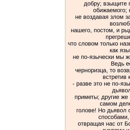
добру; взыщите 
обижаемого; 
не воздавая злом за
возлюб
нашего, постом, и р
прегреше
что словом только на
как язы
не по-язычески мы ж
Ведь е
черноризца, то возв
встретив 
- разве это не по-я
дьяво
приметы; другие же 
самом дел
голове! Но дьявол
способами,
отвращая нас от Б