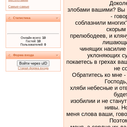
Месопотамии
Докол
Самые-самые
злобами вашими? Вы в
- гово
Статистика
соблазнили многих"
скорым 
прелюбодеев, и клян
Онлайн всего:
10
лишающи
Гостей:
10
Пользователей:
0
чинящих насилие
уклоняющих су
Форма входа
покаетесь в грехах ва
Войти через uID
не с
Старая форма входа
Обратитесь ко мне - 
Господь,
хляби небесные и отв
будет
изобилии и не стану
нивы. Н
меня слова ваши, гово
Поэтом
меня, а сердце их да