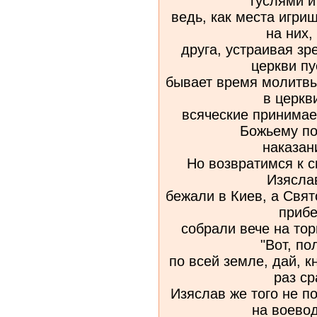
гуслями 
ведь, как места игри
на них,
друга, устраивая зр
церкви пу
бывает время молитвы
в церкв
всяческие принимаем
Божьему п
наказан
Но возвратимся к 
Изясла
бежали в Киев, а Свят
прибе
собрали вече на торг
"Вот, п
по всей земле, дай, к
раз ср
Изяслав же того не п
на воево