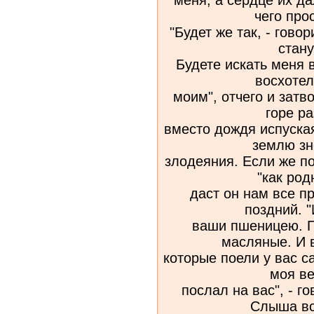
чего про
"Будет же так, - говор
стану
Будете искать меня в
восхотел
моим", отчего и затв
горе ра
вместо дождя испуска
землю зн
злодеяния. Если же п
"как ро
даст он нам все п
поздний. 
ваши пшеницею. П
масляные. И 
которые поели у вас са
моя ве
послал на вас", - г
Слыша вс