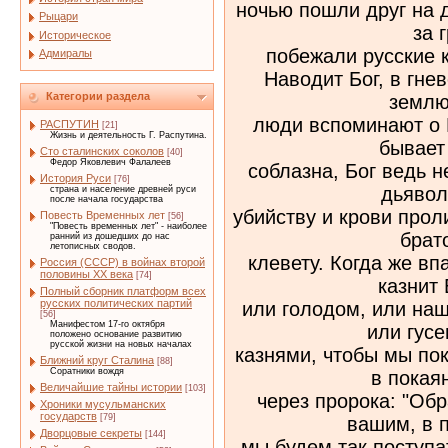
ночью пошли друг на д
Рыцари
за 
Историческое
побежали русские 
Адмиралы
Наводит Бог, в гне
Категории раздела
землю,
люди вспоминают о 
РАСПУТИН
[21]
Жизнь и деятельность Г. Распутина.
бывает
Сто сталинских соколов
[40]
Федор Яковлевич Фалалеев
соблазна, Бог ведь н
История Руси
[76]
дьявол
страна и население древней руси
после начала государства
убийству и крови прол
Повесть Временных лет
[56]
"Повесть временных лет" - наиболее
брат
ранний из дошедших до нас
летописных сводов.
клевету. Когда же вп
Россия (СССР) в войнах второй
половины XX века
[74]
казнит 
Полный сборник платформ всех
русских политических партий
или голодом, или наш
[56]
Манифестом 17-го октября
или гус
положено основание развитию
русской жизни на новых началах
казнями, чтобы мы пок
Ближний круг Сталина
[88]
Соратники вождя
в покая
Величайшие тайны истории
[103]
через пророка: "Об
Хроники мусульманских
государств
[79]
вашим, в п
Дворцовые секреты
[144]
мы будем так поступат