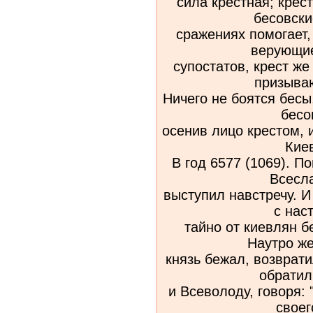
сила крестная; кре
бесовски
сражениях помогает,
верующи
супостатов, крест же
призываю
Ничего не боятся бесы
бесо
осенив лицо крестом, 
Кие
В год 6577 (1069). 
Всесл
выступил навстречу. И
с нас
тайно от киевлян б
Наутро же
князь бежал, возврати
обратил
и Всеволоду, говоря:
своег