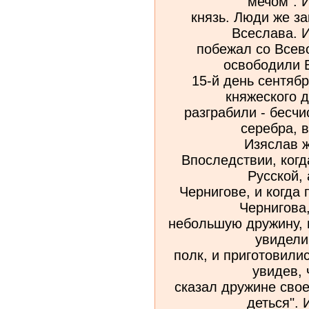
мечом". 
князь. Люди же з
Всеслава. И
побежал со Всев
освободили В
15-й день сентябр
княжеского 
разграбили - бесч
серебра, в
Изяслав 
Впоследствии, ког
Русской,
Чернигове, и когда
Чернигова
небольшую дружину, 
увидели
полк, и приготовилис
увидев, 
сказал дружине свое
деться". 