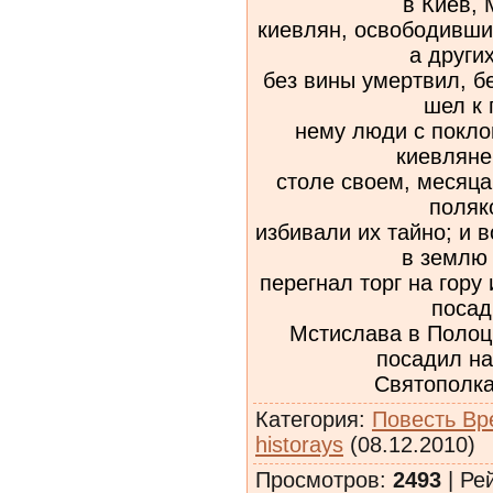
в Киев,
киевлян, освободивши
а други
без вины умертвил, б
шел к 
нему люди с покло
киевляне
столе своем, месяца
поляк
избивали их тайно; и 
в землю
перегнал торг на гору
посад
Мстислава в Полоцк
посадил на
Святополка
Категория
:
Повесть Вр
historays
(08.12.2010)
Просмотров
:
2493
|
Ре