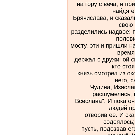
на гору с веча, и пр
найдя е
Брячислава, и сказа
свою 
разделились надвое: 
полови
мосту, эти и пришли н
время
держал с дружиной св
кто стоя
князь смотрел из ок
него, с
Чудина, Изясла
расшумелись; 
Всеслава". И пока он
людей пр
отворив ее. И ск
содеялось;
пусть, подозвав ег