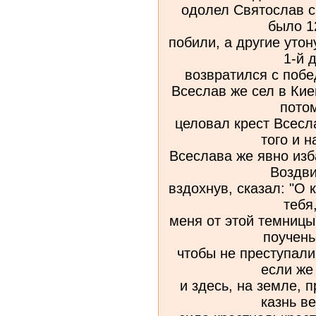
одолел Святослав с
было 12
побили, а другие утон
1-й 
возвратился с побе
Всеслав же сел в Кие
пото
целовал крест Всесла
того и н
Всеслава же явно изб
Воздви
вздохнув, сказал: "О к
тебя
меня от этой темницы"
поучень
чтобы не преступали 
если же 
и здесь, на земле, 
казнь в