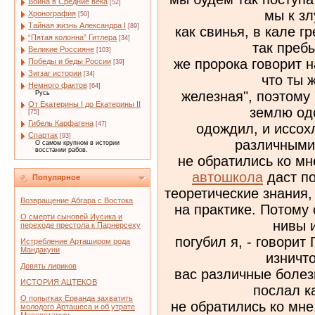
Война в Средние века
[52]
мы к з
Хронография
[50]
Тайная жизнь Александра I
[89]
как свинья, в кале 
“Пятая колонна” Гитлера
[34]
так преб
Великие Россияне
[103]
же пророка говорит на
Победы и беды России
[39]
Зигзаг истории
[34]
что ты 
Немного фактов
[64]
железная", поэтому 
Русь
От Екатерины I до Екатерины II
землю од
[75]
Гибель Карфагена
[47]
одождил, и иссохл
Спартак
[93]
различными 
О самом крупном в истории
восстании рабов.
не обратились ко м
автошкола
даст п
Популярное
теоретические знания,
Возвращение Абгара с Востока
на практике. Потому
О смерти сыновей Иусика и
нивы 
переходе престола к Парнерсеху
погубил я, - говорит 
Истребление Арташиром рода
Мандакуни
изничт
Девять лириков
вас различные болез
ИСТОРИЯ АЦТЕКОВ
послал ка
О попытках Ерванда захватить
не обратились ко мне
молодого Арташеса и об утрате