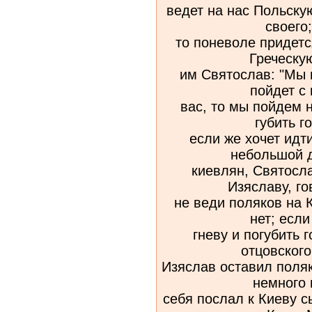
ведет на нас Польску
своего;
то поневоле придетс
Греческу
им Святослав: "Мы 
пойдет с
вас, то мы пойдем 
губить г
если же хочет идти
небольшой д
киевлян, Святосл
Изяславу, го
не веди поляков на К
нет; есл
гневу и погубить г
отцовского
Изяслав оставил поля
немного 
себя послал к Киеву с