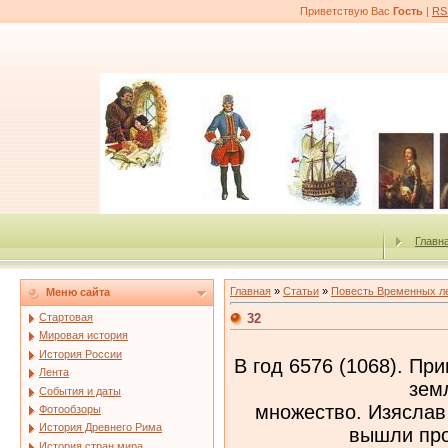
Приветствую Вас
Гость
|
RS
Главн
Главная
»
Статьи
»
Повесть Временных л
Меню сайта
32
Стартовая
Мировая история
История России
В год 6576 (1068). П
Лента
зем
События и даты
множество. Изяслав
Фотообзоры
История Древнего Рима
вышли про
История стран мира