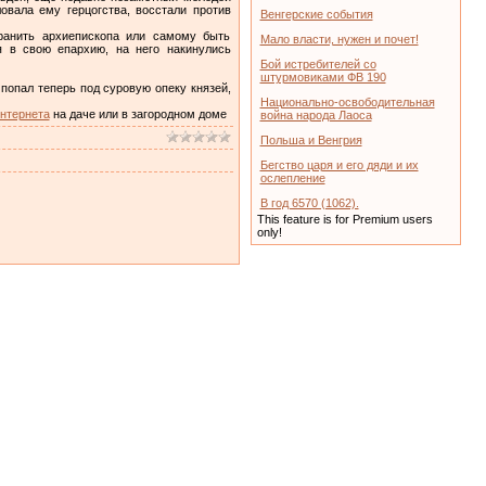
овала ему герцогства, восстали против
Венгерские события
транить архиепископа или самому быть
Мало власти, нужен и почет!
я в свою епархию, на него накинулись
Бой истребителей со
штурмовиками ФВ 190
попал теперь под суровую опеку князей,
Национально-освободительная
нтернета
на даче или в загородном доме
война народа Лаоса
Польша и Венгрия
Бегство царя и его дяди и их
ослепление
В год 6570 (1062).
This feature is for Premium users
only!