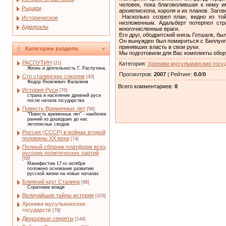
человек, пока благоволившая к нему и
Рыцари
архиепископа, короля и их планов. Загов
Насколько созрел план, видно из той
Историческое
низложенным. Адальберт потерпел стр
Адмиралы
многочисленные враги.
Его друг, ободритский князь Готшалк, бы
Он вынужден был помириться с Биллунга
принявших власть в свои руки.
Категории раздела
Мы подготовили для Вас комплекты обо
РАСПУТИН
Категория
:
Хроники мусульманских госу
[21]
Жизнь и деятельность Г. Распутина.
Просмотров
:
2007
|
Рейтинг
:
0.0
/
0
Сто сталинских соколов
[40]
Федор Яковлевич Фалалеев
Всего комментариев
:
0
История Руси
[76]
страна и население древней руси
после начала государства
Повесть Временных лет
[56]
"Повесть временных лет" - наиболее
ранний из дошедших до нас
летописных сводов.
Россия (СССР) в войнах второй
половины XX века
[74]
Полный сборник платформ всех
русских политических партий
[56]
Манифестом 17-го октября
положено основание развитию
русской жизни на новых началах
Ближний круг Сталина
[88]
Соратники вождя
Величайшие тайны истории
[103]
Хроники мусульманских
государств
[79]
Дворцовые секреты
[144]