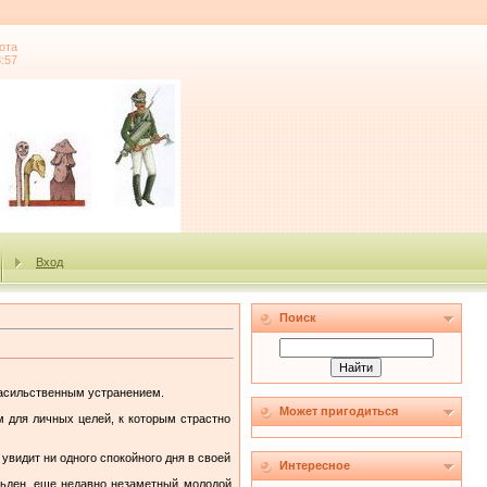
ота
8:57
Вход
Поиск
 насильственным устранением.
Может пригодиться
м для личных целей, к которым страстно
увидит ни одного спокойного дня в своей
Интересное
льден, еще недавно незаметный молодой