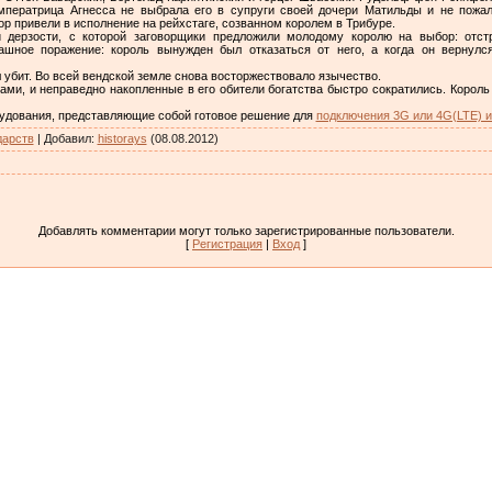
мператрица Агнесса не выбрала его в супруги своей дочери Матильды и не пожал
ор привели в исполнение на рейхстаге, созванном королем в Трибуре.
 дерзости, с которой заговорщики предложили молодому королю на выбор: отс
ашное поражение: король вынужден был отказаться от него, а когда он вернулс
л убит. Во всей вендской земле снова восторжествовало язычество.
ми, и неправедно накопленные в его обители богатства быстро сократились. Король 
рудования, представляющие собой готовое решение для
подключения 3G или 4G(LTE) и
дарств
|
Добавил
:
historays
(08.08.2012)
Добавлять комментарии могут только зарегистрированные пользователи.
[
Регистрация
|
Вход
]