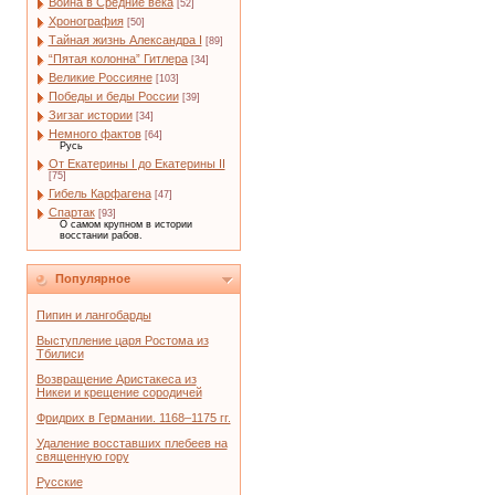
Война в Средние века
[52]
Хронография
[50]
Тайная жизнь Александра I
[89]
“Пятая колонна” Гитлера
[34]
Великие Россияне
[103]
Победы и беды России
[39]
Зигзаг истории
[34]
Немного фактов
[64]
Русь
От Екатерины I до Екатерины II
[75]
Гибель Карфагена
[47]
Спартак
[93]
О самом крупном в истории
восстании рабов.
Популярное
Пипин и лангобарды
Выступление царя Ростома из
Тбилиси
Возвращение Аристакеса из
Никеи и крещение сородичей
Фридрих в Германии. 1168–1175 гг.
Удаление восставших плебеев на
священную гору
Русские