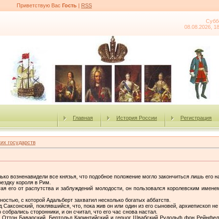
Приветствую Вас
Гость
|
RSS
Субб
08.08.2026, 1
Главная
История России
Регистрация
их государств
лько возненавидели все князья, что подобное положение могло закончиться лишь его
ездку короля в Рим.
ая его от распутства и заблуждений молодости, он пользовался королевским имене
остью, с которой Адальберт захватил несколько богатых аббатств.
 Саксонский, поклявшийся, что, пока жив он или один из его сыновей, архиепископ не 
собрались сторонники, и он считал, что его час снова настал.
г Оттон Баварский, Бертольд Каринтийский и герцог Швабский Рудольф фон Рейнфе