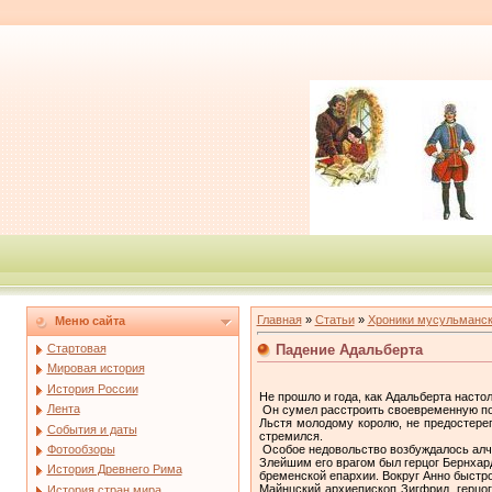
Главная
»
Статьи
»
Хроники мусульманск
Меню сайта
Падение Адальберта
Стартовая
Мировая история
История России
Не прошло и года, как Адальберта насто
Лента
Он сумел расстроить своевременную по
Льстя молодому королю, не предостерег
События и даты
стремился.
Особое недовольство возбуждалось алчн
Фотообзоры
Злейшим его врагом был герцог Бернхард
История Древнего Рима
бременской епархии. Вокруг Анно быстро 
Майнцский архиепископ Зигфрид, герцо
История стран мира