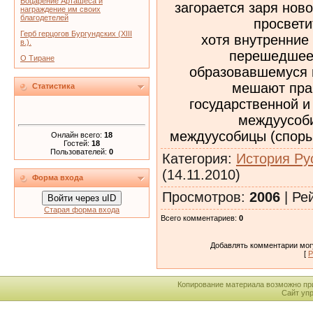
Воцарение Арташеса и
загорается заря нов
награждение им своих
благодетелей
просвети
Герб герцогов Бургундских (XIII
хотя внутренние
в.).
перешедшее 
О Тиране
образовавшемуся 
мешают пра
Статистика
государственной и
междуусоби
междуусобицы (споры,
Онлайн всего:
18
Гостей:
18
Пользователей:
0
Категория
:
История Ру
(14.11.2010)
Форма входа
Просмотров
:
2006
|
Ре
Войти через uID
Старая форма входа
Всего комментариев
:
0
Добавлять комментарии могу
[
Р
Копирование материала возможно пр
Сайт уп