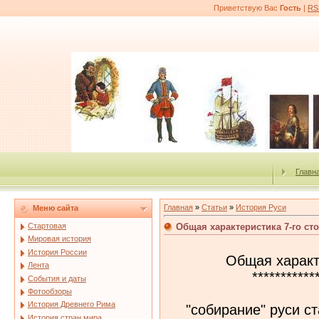
Приветствую Вас
Гость
|
RS
Главн
Главная
»
Статьи
»
История Руси
Меню сайта
Общая характеристика 7-го ст
Стартовая
Мировая история
История России
Общая характ
Лента
***********
События и даты
Фотообзоры
История Древнего Рима
"собирание" руси с
История стран мира