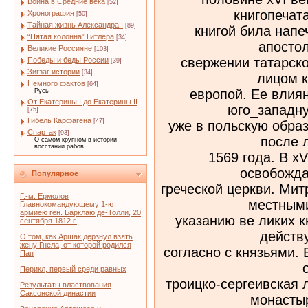
Война в Средние века
[52]
книгопечат
Хронография
[50]
Тайная жизнь Александра I
[89]
книгой била напе
“Пятая колонна” Гитлера
[34]
апостол
Великие Россияне
[103]
свержении татарско
Победы и беды России
[39]
Зигзаг истории
[34]
лицом к
Немного фактов
[64]
европой. Ее влиян
Русь
От Екатерины I до Екатерины II
юго_западну
[75]
Гибель Карфагена
[47]
уже в польскую образ
Спартак
[93]
после 
О самом крупном в истории
восстании рабов.
1569 года. В хV
освобожда
Популярное
греческой церкви. Ми
Г.-м. Ермолов
местным
Главнокомандующему 1-ю
армиею ген. Барклаю де-Толли, 20
указанию ве ликих к
сентября 1812 г.
действ
О том, как Аршак дерзнул взять
жену Гнела, от которой родился
согласно с князьями.
Пап
Перикл, первый среди равных
троицко-сергеивская
Результаты властвования
Саксонской династии
монастыр