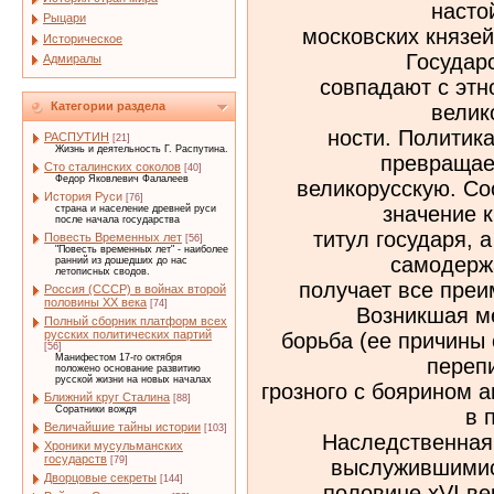
насто
Рыцари
московских князе
Историческое
Государ
Адмиралы
совпадают с этн
Категории раздела
велик
ности. Политика
РАСПУТИН
[21]
Жизнь и деятельность Г. Распутина.
превращае
Сто сталинских соколов
[40]
Федор Яковлевич Фалалеев
великорусскую. Со
История Руси
[76]
значение 
страна и население древней руси
после начала государства
титул государя, а
Повесть Временных лет
[56]
"Повесть временных лет" - наиболее
самодерж
ранний из дошедших до нас
летописных сводов.
получает все пре
Россия (СССР) в войнах второй
половины XX века
[74]
Возникшая м
Полный сборник платформ всех
русских политических партий
борьба (ее причины
[56]
Манифестом 17-го октября
переп
положено основание развитию
русской жизни на новых началах
грозного с боярином 
Ближний круг Сталина
[88]
Соратники вождя
в 
Величайшие тайны истории
[103]
Наследственная
Хроники мусульманских
государств
[79]
выслужившимис
Дворцовые секреты
[144]
половине хVI в