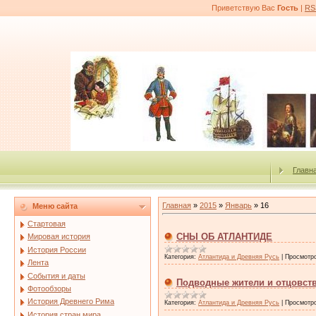
Приветствую Вас
Гость
|
RS
Главн
Главная
»
2015
»
Январь
»
16
Меню сайта
Стартовая
СНЫ ОБ АТЛАНТИДЕ
Мировая история
История России
Категория:
Атлантида и Древняя Русь
|
Просмотр
Лента
События и даты
Подводные жители и отцовст
Фотообзоры
История Древнего Рима
Категория:
Атлантида и Древняя Русь
|
Просмотр
История стран мира