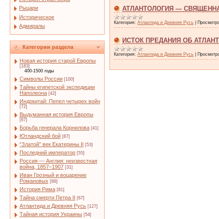
Рыцари
АТЛАНТОЛОГИЯ — СВЯЩЕНН
Историческое
Категория:
Атлантида и Древняя Русь
|
Просмотр
Адмиралы
ИСТОК ПРЕДАНИЯ ОБ АТЛАН
Категории раздела
Категория:
Атлантида и Древняя Русь
|
Просмотр
Новая история старой Европы
[183]
400-1500 годы
Символы России
[100]
Тайны египетской экспедиции
Наполеона
[42]
Индокитай: Пепел четырех войн
[72]
Выдуманная история Европы
[67]
Борьба генерала Корнилова
[41]
Ютландский бой
[87]
“Златой” век Екатерины II
[53]
Последний император
[55]
Россия — Англия: неизвестная
война, 1857–1907
[31]
Иван Грозный и воцарение
Романовых
[89]
История Рима
[81]
Тайна смерти Петра II
[67]
Атлантида и Древняя Русь
[127]
Тайная история Украины
[54]