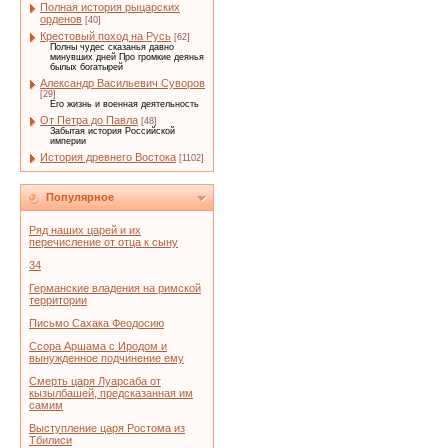
Полная история рыцарских
орденов
[40]
Крестовый поход на Русь
[62]
Полны чудес сказанья давно
минувших дней Про громкие деянья
былых богатырей
Александр Васильевич Суворов
[29]
Его жизнь и военная деятельность
От Петра до Павла
[48]
Забытая история Российской
империи
История древнего Востока
[1102]
Популярное
Ряд наших царей и их
перечисление от отца к сыну
34
Германские владения на римской
территории
Письмо Сахака Феодосию
Ссора Аршама с Иродом и
вынужденное подчинение ему
Смерть царя Луарсаба от
кызылбашей, предсказанная им
самим
Выступление царя Ростома из
Тбилиси