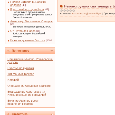
Полная история рыцарских
орденов
[40]
Реконструкция святилища в 
Крестовый поход на Русь
[62]
Полны чудес сказанья давно
Категория:
Атлантида и Древняя Русь
|
Просмотр
минувших дней Про громкие деянья
былых богатырей
Александр Васильевич Суворов
[29]
Его жизнь и военная деятельность
От Петра до Павла
[48]
Забытая история Российской
империи
История древнего Востока
[1095]
Популярное
Принижение Милана. Ронкальские
декреты
Счастье по пунктам
Тит Манлий Торкват
Иеффай
О воцарении Феодосия Великого
Возвращение Аристакеса из
Никеи и крещение сородичей
Величие Афин во время
правления Перикла
Статистика