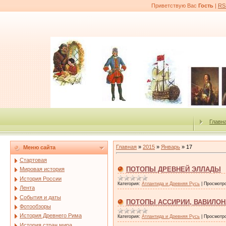
Приветствую Вас
Гость
|
RS
Главн
Главная
»
2015
»
Январь
»
17
Меню сайта
Стартовая
ПОТОПЫ ДРЕВНЕЙ ЭЛЛАДЫ
Мировая история
История России
Категория:
Атлантида и Древняя Русь
|
Просмотр
Лента
События и даты
ПОТОПЫ АССИРИИ, ВАВИЛОН
Фотообзоры
История Древнего Рима
Категория:
Атлантида и Древняя Русь
|
Просмотр
История стран мира