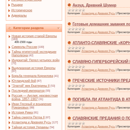
Рыцари
Анзуд. Древний Шумер
Историческое
Категория:
Атлантида и Древняя Русь
|
Просмотр
Адмиралы
Готовые домашние задания п
Категории раздела
Категория:
Атлантида и Древняя Русь
|
Просмотр
Новая история старой Европы
[183]
400-1500 годы
АТЛАНТО-СЛАВЯНСКИЕ «КОР
Символы России
[100]
Категория:
Атлантида и Древняя Русь
|
Просмотр
Тайны египетской экспедиции
Наполеона
[42]
Индокитай: Пепел четырех войн
СЛАВЯНО-ГИПЕРБОРЕЙСКИЙ 
[72]
Выдуманная история Европы
Категория:
Атлантида и Древняя Русь
|
Просмотр
[67]
Борьба генерала Корнилова
[41]
ГРЕЧЕСКИЕ ИСТОЧНИКИ ПРЕ
Ютландский бой
[87]
“Златой” век Екатерины II
[53]
Категория:
Атлантида и Древняя Русь
|
Просмотр
Последний император
[55]
Россия — Англия: неизвестная
война, 1857–1907
ПОГИБЛА ЛИ АТЛАНТИДА В А
[31]
Иван Грозный и воцарение
Романовых
[89]
Категория:
Атлантида и Древняя Русь
|
Просмотр
История Рима
[81]
Тайна смерти Петра II
[67]
СЛАВЯНСКИЕ ПРЕДАНИЯ О П
Атлантида и Древняя Русь
[127]
Категория:
Атлантида и Древняя Русь
|
Просмотр
Тайная история Украины
[54]