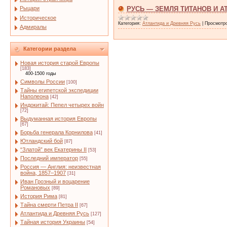
Рыцари
РУСЬ — ЗЕМЛЯ ТИТАНОВ И А
Историческое
Категория:
Атлантида и Древняя Русь
|
Просмотр
Адмиралы
Категории раздела
Новая история старой Европы
[183]
400-1500 годы
Символы России
[100]
Тайны египетской экспедиции
Наполеона
[42]
Индокитай: Пепел четырех войн
[72]
Выдуманная история Европы
[67]
Борьба генерала Корнилова
[41]
Ютландский бой
[87]
“Златой” век Екатерины II
[53]
Последний император
[55]
Россия — Англия: неизвестная
война, 1857–1907
[31]
Иван Грозный и воцарение
Романовых
[89]
История Рима
[81]
Тайна смерти Петра II
[67]
Атлантида и Древняя Русь
[127]
Тайная история Украины
[54]