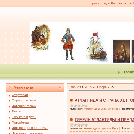
Приветствую Вас
Гость
|
RS
Главн
Главная
»
2015
»
Январь
»
25
Меню сайта
Стартовая
АТЛАНТИДА И СТРАНА ХЕТТО
Мировая история
История России
Категория:
Атлантида и Древняя Русь
|
Просмотр
Лента
События и даты
ГИБЕЛЬ АТЛАНТИДЫ И ПРЕД
Фотообзоры
История Древнего Рима
Категория:
Атлантида и Древняя Русь
|
Просмотр
История стран мира