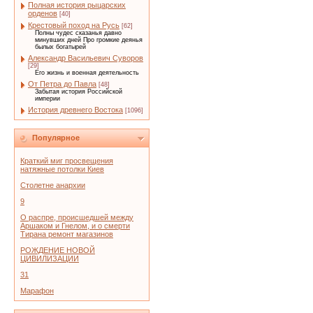
Полная история рыцарских
орденов
[40]
Крестовый поход на Русь
[62]
Полны чудес сказанья давно
минувших дней Про громкие деянья
былых богатырей
Александр Васильевич Суворов
[29]
Его жизнь и военная деятельность
От Петра до Павла
[48]
Забытая история Российской
империи
История древнего Востока
[1096]
Популярное
Краткий миг просвещения
натяжные потолки Киев
Столетне анархии
9
О распре, происшедшей между
Аршаком и Гнелом, и о смерти
Тирана ремонт магазинов
РОЖДЕНИЕ НОВОЙ
ЦИВИЛИЗАЦИИ
31
Марафон