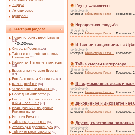
Рыцари
Раут у Елизаветы
Историческое
Категория:
Тайна смерти Петра II
|
Просмотров:
1
Адмиралы
Нерадостная свадьба
Категории раздела
Категория:
Тайна смерти Петра II
|
Просмотров:
1
Новая история старой Европы
[183]
400-1500 годы
В Тайной канцелярии, на Луб
Символы России
[100]
Категория:
Тайна смерти Петра II
|
Просмотров:
1
Тайны египетской экспедиции
Наполеона
[42]
Индокитай: Пепел четырех войн
Тайна смерти императора
[72]
Выдуманная история Европы
Категория:
Тайна смерти Петра II
|
Просмотров:
2
[67]
Борьба генерала Корнилова
[41]
В подмосковных лесах и парк
Ютландский бой
[87]
“Златой” век Екатерины II
[53]
Категория:
Тайна смерти Петра II
|
Просмотров:
1
Последний император
[55]
Россия — Англия: неизвестная
война, 1857–1907
Диковинное и диковатое нач
[31]
Иван Грозный и воцарение
Романовых
[89]
Категория:
Тайна смерти Петра II
|
Просмотров:
1
История Рима
[81]
Тайна смерти Петра II
[67]
Другая, счастливая помолвка
Атлантида и Древняя Русь
[127]
Категория:
Тайна смерти Петра II
|
Просмотров:
1
Тайная история Украины
[54]