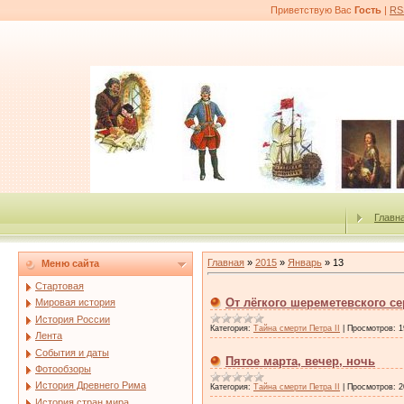
Приветствую Вас
Гость
|
RS
Главн
Главная
»
2015
»
Январь
»
13
Меню сайта
Стартовая
От лёгкого шереметевского с
Мировая история
История России
Категория:
Тайна смерти Петра II
|
Просмотров:
1
Лента
События и даты
Пятое марта, вечер, ночь
Фотообзоры
История Древнего Рима
Категория:
Тайна смерти Петра II
|
Просмотров:
2
История стран мира