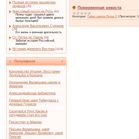
Полная история рыцарских
орденов
[40]
Поверженная невеста
Крестовый поход на Русь
[62]
Полны чудес сказанья давно
Категория:
Тайна смерти Петра II
|
Просмотров:
1
минувших дней Про громкие деянья
былых богатырей
Александр Васильевич Суворов
[29]
Его жизнь и военная деятельность
От Петра до Павла
[48]
Забытая история Российской
империи
История древнего Востока
[1104]
Популярное
Королевство Италия. Восстание
Людольфа и Конрада
Назначение Валаршака царем в
Армении
Александрийская библиотека
Первый брак царя Теймураза с
дочерью Гуриели
Скончался Узун Хасан и
государем стал его сын
Писистрат в Афинах
Письмо Валаршака, царя
Армении, Аршаку Великому, царю
Персии