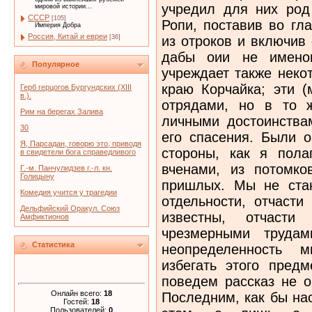
учредил для них род
мировой истории...
СССР
[105]
Ропи, поставив во гл
Империя Добра
Россия, Китай и евреи
из отроков и включив 
[36]
дабы оии не именов
Популярное
учреждает также неко
краю Корчайка; эти 
Герб герцогов Бургундских (XIII
в.).
отрядами, но в то 
Рим на берегах Залива
личными достоинства
30
его спасения. Были о
Я, Парсадан, говорю это, приводя
стороны, как я пола
в свидетели бога справедливого
вченами, из потомко
Г.-м. Панчулидзев г.-л. кн.
Голицыну
пришлых. Мы не ста
Комедия учится у трагедии
отдельности, отчасти
Дельфийский Оракул. Союз
известны, отчаст
Амфиктионов
чрезмерными трудам
Статистика
неопределенность м
избегать этого пред
поведем рассказ не о
Онлайн всего:
18
Последним, как бы на
Гостей:
18
Пользователей:
0