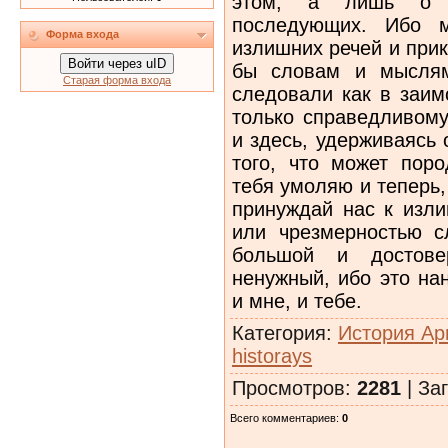
этом, а лишь о д
последующих. Ибо м
Форма входа
излишних речей и прик
Войти через uID
бы словам и мыслям
Старая форма входа
следовали как в заим
только справедливому
и здесь, удерживаясь 
того, что может пор
тебя умоляю и теперь,
принуждай нас к изли
или чрезмерностью с
большой и достов
ненужный, ибо это на
и мне, и тебе.
Категория
:
История Ар
historays
Просмотров
:
2281
|
Заг
Всего комментариев
:
0