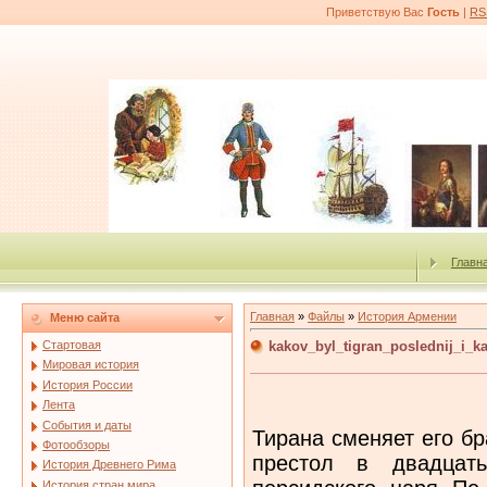
Приветствую Вас
Гость
|
RS
Главн
Главная
»
Файлы
»
История Армении
Меню сайта
kakov_byl_tigran_poslednij_i
Стартовая
Мировая история
История России
Лента
События и даты
Тирана сменяет его б
Фотообзоры
престол в двадцать
История Древнего Рима
История стран мира