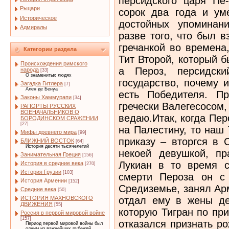
персидского царя Пе
Рыцари
сорок два года и ум
Историческое
достойных упоминан
Адмиралы
разве того, что был 
гречанкой во времена
Категории раздела
Тит Второй, который 
Происхождения римского
а Пероз, персидски
народа
[33]
О знаменитых людях
государство, почему 
Загадка Гитлера
[7]
Ален де Бенуа
есть Победителя. П
Законы Хаммурапи
[34]
гречески Валегесосом,
РАПОРТЫ РУССКИХ
ВОЕНАЧАЛЬНИКОВ О
ведаю.Итак, когда Пе
БОРОДИНСКОМ СРАЖЕНИИ
[27]
на Палестину, то наш
Мифы древнего мира
[99]
приказу – вторгся в 
БЛИЖНИЙ ВОСТОК
[64]
История десяти тысячелетий
некоей девушкой, пр
Занимательная Греция
[156]
Лукиан в то время 
История в средние века
[270]
История Грузии
[103]
смерти Пероза он с
История Армении
[152]
Средиземье, занял Ар
Средние века
[50]
отдал ему в жены де
ИСТОРИЯ МАХНОВСКОГО
ДВИЖЕНИЯ
[55]
которую Тигран по пр
Россия в первой мировой войне
[157]
отказался признать р
Период первой мировой войны был
одним из важнейших рубежей