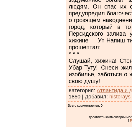
людям. Он спас их о
предупредил благочес
о грозящем наводнени
город, который в т
Персидского залива 
хижине Ут-Напиш-
прошептал:
* * *
Слушай, хижина! Стен
Убар-Туту! Снеси жил
изобилье, заботься о 
свою душу!
Категория
:
Атлантида и 
1850
|
Добавил
:
historays
Всего комментариев
:
0
Добавлять комментарии могу
[
Р