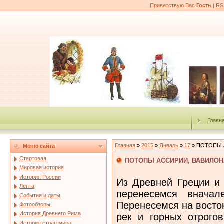
Приветствую Вас
Гость
|
RS
Главн
Главная
»
2015
»
Январь
»
17
» ПОТОПЫ 
Меню сайта
Стартовая
ПОТОПЫ АССИРИИ, ВАВИЛОН
Мировая история
История России
Из Древней Греции и 
Лента
перенесемся внача
События и даты
Перенесемся на восто
Фотообзоры
История Древнего Рима
рек и горных отрогов
История стран мира