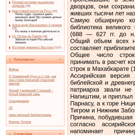
Полная история рыцарских
дворцов, они сохран
орденов
[40]
Крестовый поход на Русь
[62]
живших тысячи лет на
Полны чудес сказанья давно
минувших дней Про громкие деянья
Самую обширную кол
былых богатырей
Александр Васильевич Суворов
библиотека великого
[29]
Его жизнь и военная деятельность
(688 — 627 гг. до н.
От Петра до Павла
[48]
Общий объем всех н
Забытая история Российской
империи
составляет приблизит
История древнего Востока
[1107]
Общее число строк
Популярное
принимать в расчет ко
строк в Махабхарате (1
Войны
Ассирийская версия
О блаженной Нунэ и о том, как
она стала причиной спасения
библейской и древнег
иверов
патриарха звали не
Люций Тарквиний Старший –
пятый римский царь
Напиштим, и приплыл о
Скандинавия
Парнасу, а к горе Ниц
33
Тигром и Нижним Забо
Царственный библиотекарь
Причина, побудившая 
Король Тотила
согласно ассирийск
напоминает причи
Статистика