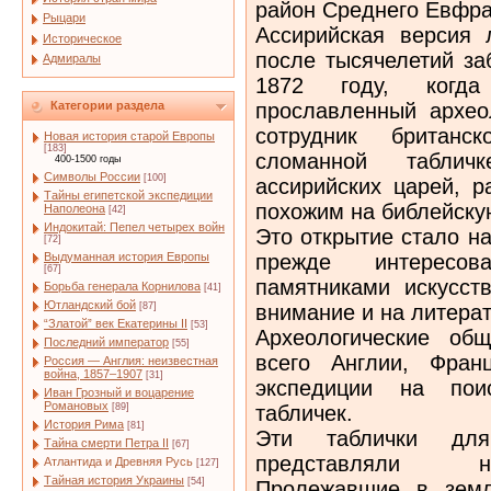
район Среднего Евфра
Рыцари
Ассирийская версия
Историческое
после тысячелетий за
Адмиралы
1872 году, когд
прославленный архео
Категории раздела
сотрудник британс
Новая история старой Европы
[183]
сломанной табли
400-1500 годы
Символы России
[100]
ассирийских царей, р
Тайны египетской экспедиции
похожим на библейску
Наполеона
[42]
Индокитай: Пепел четырех войн
Это открытие стало н
[72]
прежде интересо
Выдуманная история Европы
[67]
памятниками искусст
Борьба генерала Корнилова
[41]
Ютландский бой
внимание и на литерат
[87]
“Златой” век Екатерины II
[53]
Археологические об
Последний император
[55]
всего Англии, Фран
Россия — Англия: неизвестная
война, 1857–1907
[31]
экспедиции на пои
Иван Грозный и воцарение
Романовых
табличек.
[89]
История Рима
[81]
Эти таблички дл
Тайна смерти Петра II
[67]
представляли не
Атлантида и Древняя Русь
[127]
Тайная история Украины
[54]
Пролежавшие в земл