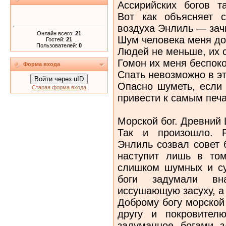
Ассирийских богов т
Вот как объясняет 
воздуха Энлиль — зач
Онлайн всего:
21
Шум человека меня до
Гостей:
21
Пользователей:
0
Людей не меньше, их 
Гомон их меня беспоко
Форма входа
Спать невозможно в эт
Войти через uID
Опасно шуметь, если 
Старая форма входа
привести к самым печ
Морской бог. Древний Ш
Так и произошло. Р
Энлиль созвал совет 
наступит лишь в том
слишком шумных и су
боги задумали в
иссушающую засуху, а
Доброму богу морской
другу и покровител
задуманное богами з