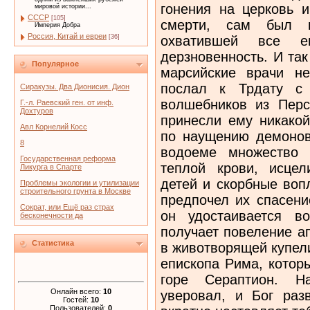
гонения на церковь и
мировой истории...
СССР
[105]
смерти, сам был п
Империя Добра
Россия, Китай и евреи
охватившей все 
[36]
дерзновенность. И так
Популярное
марсийские врачи не
послал к Трдату с 
Сиракузы. Два Дионисия. Дион
волшебников из Перс
Г.-л. Раевский ген. от инф.
Дохтуров
принесли ему никакой
Авл Корнелий Косс
по наущению демонов
8
водоеме множество 
Государственная реформа
теплой крови, исце
Ликурга в Спарте
детей и скорбные воп
Проблемы экологии и утилизации
строительного грунта в Москве
предпочел их спасени
Сократ, или Ещё раз страх
он удостаивается в
бесконечности да
получает повеление а
Статистика
в животворящей купел
епископа Рима, котор
горе Сераптион. На
Онлайн всего:
10
уверовал, и Бог разв
Гостей:
10
Пользователей:
0