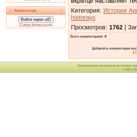
вкратце наставляет те
Категория
:
История Ар
Форма входа
historays
Войти через uID
Старая форма входа
Просмотров
:
1762
|
Заг
Всего комментариев
:
0
Добавлять комментарии могу
[
Р
Копирование материала возможно пр
Сайт уп