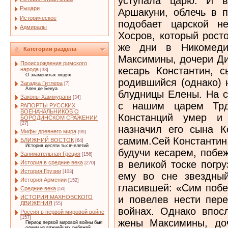
уступала царю. И в
Рыцари
Аршакуни, облечь в п
Историческое
подобает царской н
Адмиралы
Хосров, который рост
же дни в Никомедии
Категории раздела
Максимины, дочери Ди
Происхождения римского
кесарь Константин, с
народа
[33]
О знаменитых людях
родившийся (однако) 
Загадка Гитлера
[7]
Ален де Бенуа
блудницы Елены. На с
Законы Хаммурапи
[34]
с нашим царем Трда
РАПОРТЫ РУССКИХ
ВОЕНАЧАЛЬНИКОВ О
Констанций умер и 
БОРОДИНСКОМ СРАЖЕНИИ
[27]
назначил его сына К
Мифы древнего мира
[99]
самим.Сей Константин
БЛИЖНИЙ ВОСТОК
[64]
История десяти тысячелетий
будучи кесарем, побе
Занимательная Греция
[156]
в великой тоске погр
История в средние века
[270]
История Грузии
[103]
ему во сне звездный
История Армении
[152]
гласившей: «Сим побе
Средние века
[50]
и повелев нести пере
ИСТОРИЯ МАХНОВСКОГО
ДВИЖЕНИЯ
[55]
войнах. Однако впос
Россия в первой мировой войне
[157]
жены Максимины, доч
Период первой мировой войны был
одним из важнейших рубежей