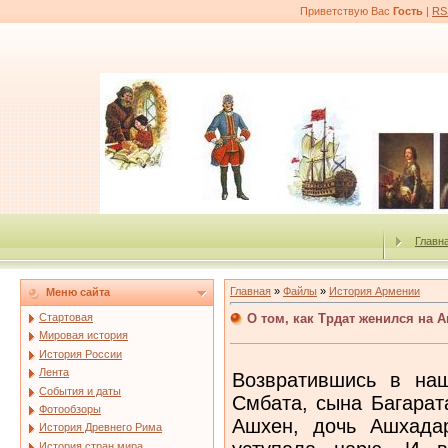
Приветствую Вас
Гость
|
RS
Главн
Главная
»
Файлы
»
История Армении
Меню сайта
О том, как Трдат женился на 
Стартовая
Мировая история
История России
Лента
Возвратившись в наш
События и даты
Смбата, сына Багарат
Фотообзоры
Ашхен, дочь Ашхадар
История Древнего Рима
История стран мира