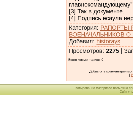
главнокомандующему". 
[3] Так в документе.
[4] Подпись есаула не
Категория
:
РАПОРТЫ 
ВОЕНАЧАЛЬНИКОВ О
Добавил
:
historays
Просмотров
:
2275
|
Заг
Всего комментариев
:
0
Добавлять комментарии могу
[
Р
Копирование материала возможно пр
Сайт уп