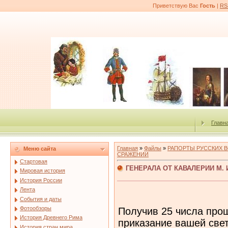
Приветствую Вас
Гость
|
RS
Главн
Главная
»
Файлы
»
РАПОРТЫ РУССКИХ 
Меню сайта
СРАЖЕНИИ
Стартовая
ГЕНЕРАЛА ОТ КАВАЛЕРИИ М. И
Мировая история
История России
Лента
События и даты
Фотообзоры
Получив 25 числа прош
История Древнего Рима
приказание вашей свет
История стран мира