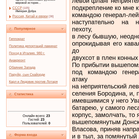
левой фланг неприятел
мировой истории...
подкрепление ко мне 
СССР
[105]
Империя Добра
командою генерал-лей
Россия, Китай и евреи
[36]
наступательно на н
пехоту,
Популярное
в лесу бывшую, неодн
Гиппократ
опрокидывая его кава
Политика депортаций ламинат
до
Поход в Италию. 980 г.
двухсот в плен конных
Анакреонт
По прибытии вышепомя
Обаяние Запада
под командою генер
Паруйр, сын Скайорди
атаку
Карл и Людовик против Лотаря
на неприятельский лев
селения Бородина, и, 
Статистика
имевшимися у него Ув
батарею, у самого ле
корпус, замолчать, то 
Онлайн всего:
23
Гостей:
23
вышепомянутым Донски
Пользователей:
0
Власова, приняв напра
и в тыл, за помянутый
Форма входа