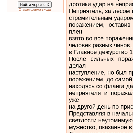
дротики удар на непри
Войти через uID
Неприятель, за лесом
Старая форма входа
стремительным ударом
поражением, оставив
плен
взято во все поражени
человек разных чинов,
в Главное дежурство 1
После сильных пора
делал
наступление, но был п
поражением, до самой
находясь со фланга да
неприятеля и поража
уже
на другой день по при
Представляя в началь
светлости неутомимую
мужество, оказанное 