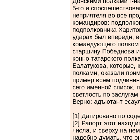
Донскими полками г-н
5-го и споспешествов
неприятеля во все пр
командиров: подполков
подполковника Харитон
ударах был впереди, 
командующего полком 
старшину Победнова 
конно-татарского полк
Балатукова, которые,
полками, оказали при
пример всем подчинен
сего именной список,
светлость по заслугам
Верно: адъютант есаул.
[1] Датировано по сод
[2] Рапорт этот наход
числа, и сверху на нем
надобно думать, что о