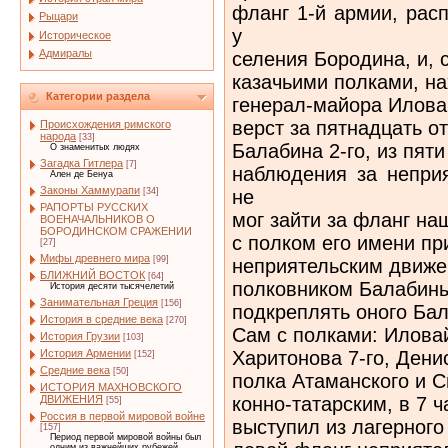
фланг 1-й армии, рас
Рыцари
у
Историческое
Адмиралы
селения Бородина, и, 
казачьими полками, н
Категории раздела
генерал-майора Иловай
верст за пятнадцать о
Происхождения римского
народа
[33]
Балабина 2-го, из пят
О знаменитых людях
Загадка Гитлера
[7]
наблюдения за непри
Ален де Бенуа
Законы Хаммурапи
не
[34]
РАПОРТЫ РУССКИХ
мог зайти за фланг на
ВОЕНАЧАЛЬНИКОВ О
БОРОДИНСКОМ СРАЖЕНИИ
с полком его имени пр
[27]
Мифы древнего мира
[99]
неприятельским движе
БЛИЖНИЙ ВОСТОК
[64]
полковником Балабины
История десяти тысячелетий
Занимательная Греция
[156]
подкреплять оного Ба
История в средние века
[270]
Сам с полками: Иловайс
История Грузии
[103]
Харитонова 7-го, Дени
История Армении
[152]
Средние века
[50]
полка Атаманского и 
ИСТОРИЯ МАХНОВСКОГО
конно-татарским, в 7 ч
ДВИЖЕНИЯ
[55]
Россия в первой мировой войне
выступил из лагерного
[157]
Период первой мировой войны был
одним из важнейших рубежей