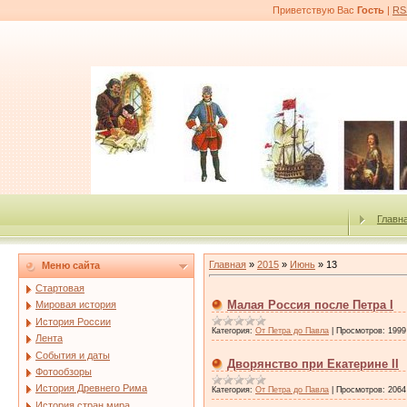
Приветствую Вас
Гость
|
RS
Главн
Главная
»
2015
»
Июнь
»
13
Меню сайта
Стартовая
Малая Россия после Петра I
Мировая история
История России
Категория:
От Петра до Павла
|
Просмотров:
1999
Лента
События и даты
Дворянство при Екатерине II
Фотообзоры
История Древнего Рима
Категория:
От Петра до Павла
|
Просмотров:
2064
История стран мира