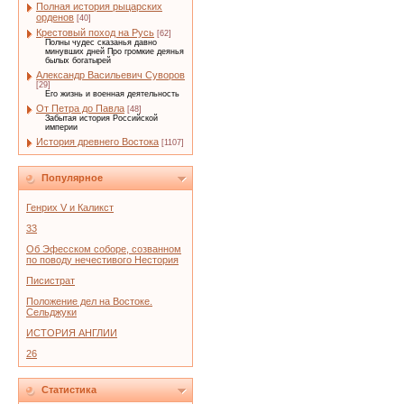
Полная история рыцарских
орденов
[40]
Крестовый поход на Русь
[62]
Полны чудес сказанья давно
минувших дней Про громкие деянья
былых богатырей
Александр Васильевич Суворов
[29]
Его жизнь и военная деятельность
От Петра до Павла
[48]
Забытая история Российской
империи
История древнего Востока
[1107]
Популярное
Генрих V и Каликст
33
Об Эфесском соборе, созванном
по поводу нечестивого Нестория
Писистрат
Положение дел на Востоке.
Сельджуки
ИСТОРИЯ АНГЛИИ
26
Статистика