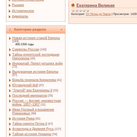
Рыцари
Екатерина Великая
Историческое
Категория:
От Петра до Павла
|
Просмотров:
1439
Адмиралы
Категории раздела
Новая история старой Европы
[183]
400-1500 годы
Символы России
[100]
Тайны египетской экспедиции
Наполеона
[42]
Индокитай: Пепел четырех войн
[72]
Выдуманная история Европы
[67]
Борьба генерала Корнилова
[41]
Ютландский бой
[87]
“Златой” век Екатерины II
[53]
Последний император
[55]
Россия — Англия: неизвестная
война, 1857–1907
[31]
Иван Грозный и воцарение
Романовых
[89]
История Рима
[81]
Тайна смерти Петра II
[67]
Атлантида и Древняя Русь
[127]
Тайная история Украины
[54]