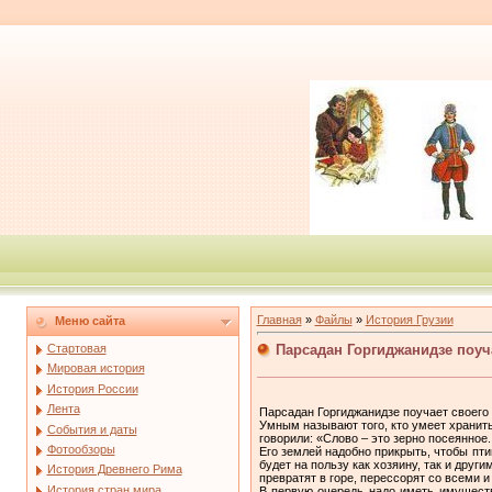
Главная
»
Файлы
»
История Грузии
Меню сайта
Парсадан Горгиджанидзе поуч
Стартовая
Мировая история
История России
Лента
Парсадан Горгиджанидзе поучает своего 
Умным называют того, кто умеет хранить
События и даты
говорили: «Слово – это зерно посеянное.
Фотообзоры
Его землей надобно прикрыть, чтобы пти
будет на пользу как хозяину, так и друг
История Древнего Рима
превратят в горе, перессорят со всеми и
История стран мира
В первую очередь надо иметь имуществ