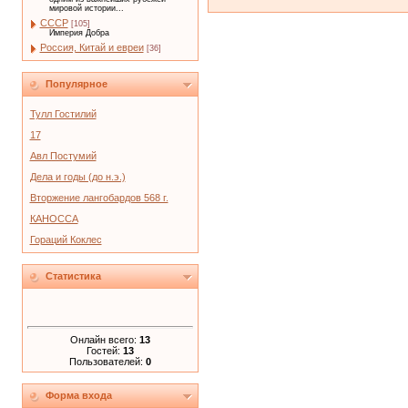
мировой истории...
СССР
[105]
Империя Добра
Россия, Китай и евреи
[36]
Популярное
Тулл Гостилий
17
Авл Постумий
Дела и годы (до н.э.)
Вторжение лангобардов 568 г.
КАНОССА
Гораций Коклес
Статистика
Онлайн всего:
13
Гостей:
13
Пользователей:
0
Форма входа