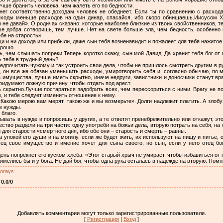
учше бранить человека, чем жалеть его по бедности.
ег соответственно доходам человек не обеднеет. Если ты по сравнению с расхо
оходы меньше расходов на один динар, спасайся, ибо скоро обнищаешь.Иисусом Х
не давай». О родичах сказано: которые наиболее близкие из твоих свойственников, т
 добра сотворишь, тем лучше. Нет на свете больше зла, чем бедность, особенно в
ебе на старость».
щи и ни дохода или прибыли, даже сын тебя возненавидит и пожалеет для тебя нажитое
орошо.
, чем слышать попреки.Теперь коротко скажу, сын мой Давид: Да хранит тебя бог от 
ь тебе в трудный день?
дпочитать чужому и так устроить свои дела, чтобы не пришлось смотреть другим в ру
, он все же обязан уменьшить расходы, умиротворить себя и, согласно обычаю, по 
 имущества, лучше иметь скрытно, иначе недруги, завистники и доносчики станут вр
придумают ложную причину, чтобы отдать под арест.
скрытно.Лучше постараться задобрить всех, чем перессориться с ними. Врагу не по
, и тебе следует изменить отношение к нему.
Какою мерою вам мерят, такою же и вы возмерьте». Долги надлежит платить. А злобу
е нужды.
 благо.
вать в нужде и попросишь у других, а те ответят пренебрежительно или откажут, эт
ство раздели на три части: одну употреби на божьи дела, вторую потрать на себя, на 
 для старости «смертного дня, ибо обе они – старость и смерть – равны.
а упокой его души и на могилу, если же будет жить, их используют на пищу и питье, о
тец свое имущество и имение хочет для сына своего, но сын, если у него отец бог
ень попрекнет его куском хлеба: «Этот старый хрыч не умирает, чтобы избавиться от 
имелись бы и у бога. Не дай бог, чтобы одна рука осталась в надежде на вторую. Помн
torays
:
0.0
/
0
Добавлять комментарии могут только зарегистрированные пользователи.
[
Регистрация
|
Вход
]