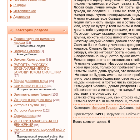
плохим человеком, его будут уважать. Л
Рыцари
Любая беда лучше нужды. От траты ден
Историческое
дохода, не обеднеешь. Если же твои д
жаждет воды, чужим виноградникам воды 
Адмиралы
А если можешь еще больше, чем больше
людям пить и есть, выдай, но и оставь с
Ибо, когда не будет у тебя ни силы и мо
давать тебе с укором и упреками, и то х
Категории раздела
По этому поводу сказано: лучше умереть
другим, но хоть на грош помог кто-нибуд
Происхождения римского
Поэтому каждый человек должен свое пре
народа
[33]
Сколько бы ни было у человека доходов
О знаменитых людях
мирское. Сколько бы ни было у человека
Загадка Гитлера
[7]
отберут, или же натравят брата и сына, 
Ален де Бенуа
Следовательно, имущество лучше иметь 
Законы Хаммурапи
Если он хорошо станет относиться к тебе
[34]
А если не сможешь, Иисусом сказано: «
РАПОРТЫ РУССКИХ
храни при себе, только бог пребывает вн
ВОЕНАЧАЛЬНИКОВ О
Если ты, имея, дашь другим, это великое
БОРОДИНСКОМ СРАЖЕНИИ
Но если не будешь иметь ничего и пребы
[27]
или страха перед бедностью, свое имуще
Мифы древнего мира
[99]
на дом и имение; а третью часть сохрани
Если умрет человек, деньги употребят н
БЛИЖНИЙ ВОСТОК
[64]
общеизвестно и истинно, что каждый о
История десяти тысячелетий
растратить его имущество.
Занимательная Греция
[156]
Если же отец неимущий, сын сто раз на д
История в средние века
[270]
Если бы брат и сын были хороши, то они 
История Грузии
[103]
Категория
:
История Грузии
|
Добавил
:
his
История Армении
[152]
Просмотров
:
2493
|
Загрузок
:
0
|
Рейтинг
Средние века
[50]
ИСТОРИЯ МАХНОВСКОГО
Всего комментариев
:
0
ДВИЖЕНИЯ
[55]
Россия в первой мировой войне
[157]
Период первой мировой войны был
одним из важнейших рубежей