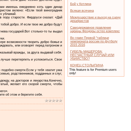
Бой у Котлина
дами имеешь ежедневно хоть один динар
ристом велено: «Если твой виноградник
Всякая всячина
ех ублажай.
 пору старости. Фирдоуси сказал: «Дай
Междуцарствие и выход на сцену
декабристов
 тобой добро. И если твое же добро будут
Самодержавное правление
царицы Феодоры остео комплекс
гнева государей.Вот столько-то ты выдал
Во главе Первой "таблице
ки.
чемпионата россии по футболу
мере возможности творить добро божье и
2015 2016
аждовать, или оговорят перед патроном и
ГИБЕЛЬ МАШЕРОВА:
казывай вражды, за друга выдавай себя.
НЕСЧАСТНЫЙ СЛУЧАЙ ИЛИ
УБИЙСТВО?
 лучше перетерпеть и успокоиться. Свое
КОНЕЦ СТОЛЫПИНА
This feature is for Premium users
о подобно смерти.Если у тебя хватит ума
only!
семью, родственников, подданных и слуг,
дежду, на докторов и лекарства.Конечно,
атый, желает его скорой смерти, чтобы
него».
ите об этом и берегите себя.