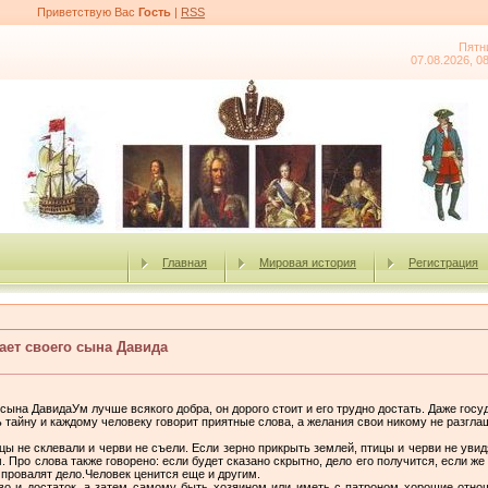
Приветствую Вас
Гость
|
RSS
Пятн
07.08.2026, 0
Главная
Мировая история
Регистрация
ает своего сына Давида
сына ДавидаУм лучше всякого добра, он дорого стоит и его трудно доcтать. Даже гос
 тайну и каждому человеку говорит приятные слова, а желания свои никому не разгла
цы не склевали и черви не съели. Если зерно прикрыть землей, птицы и черви не увидя
им. Про слова также говорено: если будет сказано скрытно, дело его получится, если ж
 провалят дело.Человек ценится еще и другим.
о и достаток, а затем самому быть хозяином или иметь с патроном хорошие отнош