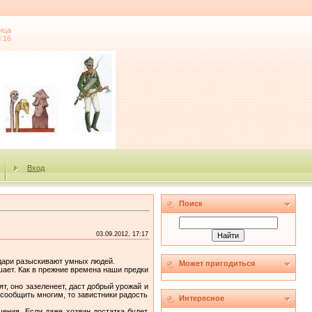
ица
8:16
Вход
Поиск
03.09.2012, 17:17
удари разыскивают умных людей.
Может пригодиться
шает. Как в прежние времена наши предки
т, оно зазеленеет, даст добрый урожай и
е сообщить многим, то завистники радость
Интересное
ения. Если даже хозяин достатка будет