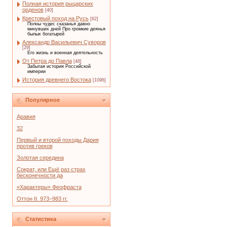
Полная история рыцарских
орденов
[40]
Крестовый поход на Русь
[62]
Полны чудес сказанья давно
минувших дней Про громкие деянья
былых богатырей
Александр Васильевич Суворов
[29]
Его жизнь и военная деятельность
От Петра до Павла
[48]
Забытая история Российской
империи
История древнего Востока
[1096]
Популярное
Аравия
32
Первый и второй походы Дария
против греков
Золотая середина
Сократ, или Ещё раз страх
бесконечности да
«Характеры» Феофраста
Оттон II. 973–983 гг.
Статистика