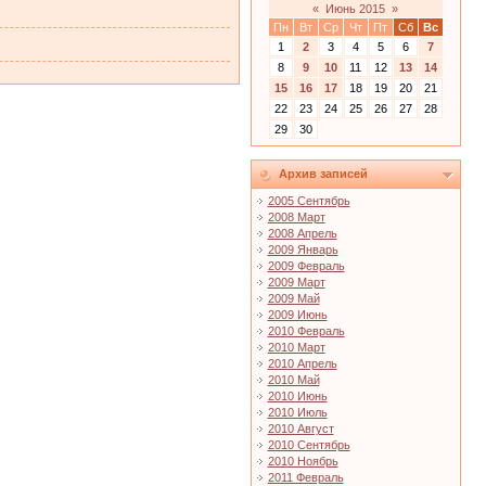
«
Июнь 2015
»
Пн
Вт
Ср
Чт
Пт
Сб
Вс
1
2
3
4
5
6
7
8
9
10
11
12
13
14
15
16
17
18
19
20
21
22
23
24
25
26
27
28
29
30
Архив записей
2005 Сентябрь
2008 Март
2008 Апрель
2009 Январь
2009 Февраль
2009 Март
2009 Май
2009 Июнь
2010 Февраль
2010 Март
2010 Апрель
2010 Май
2010 Июнь
2010 Июль
2010 Август
2010 Сентябрь
2010 Ноябрь
2011 Февраль