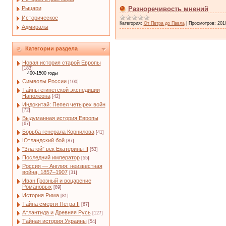
Рыцари
Разноречивость мнений
Историческое
Категория:
От Петра до Павла
|
Просмотров:
201
Адмиралы
Категории раздела
Новая история старой Европы
[183]
400-1500 годы
Символы России
[100]
Тайны египетской экспедиции
Наполеона
[42]
Индокитай: Пепел четырех войн
[72]
Выдуманная история Европы
[67]
Борьба генерала Корнилова
[41]
Ютландский бой
[87]
“Златой” век Екатерины II
[53]
Последний император
[55]
Россия — Англия: неизвестная
война, 1857–1907
[31]
Иван Грозный и воцарение
Романовых
[89]
История Рима
[81]
Тайна смерти Петра II
[67]
Атлантида и Древняя Русь
[127]
Тайная история Украины
[54]