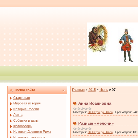
Главная
»
2015
»
Июнь
»
07
Меню сайта
Стартовая
Анна Иоанновна
Мировая история
История России
Категория:
От Петра до Павла
|
Просмотров:
244
Лента
События и даты
Разные «мелочи»
Фотообзоры
История Древнего Рима
Категория:
От Петра до Павла
|
Просмотров:
138
История стран мира