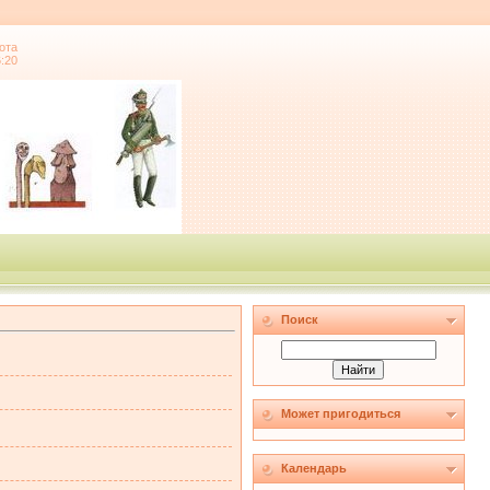
ота
6:20
Поиск
Может пригодиться
Календарь