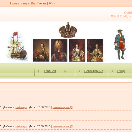
Приветствую Вас
Гость
|
RSS
Субб
08.08.2026, 0
Главная
Регистрация
Вход
2
|
Добавил:
historays
|
Дата:
07.06.2015
|
Комментарии (0)
7
|
Добавил:
historays
|
Дата:
07.06.2015
|
Комментарии (0)