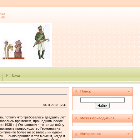
ица
3:46
Вход
Поиск
06.11.2010, 12:41
о, потому что требовалось двадцать лет
Может пригодиться
льзовались временем, прошедшим после
 1938 г .) Он заявлял, что начал войну
 признать превосходство Германии на
онтиненте более не осталось ни одной
Интересное
н — было принято в тот момент, когда я
ижения своих целей, необходимо было