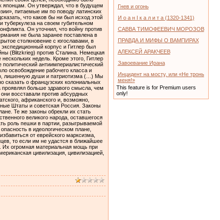
к японцам. Он утверждал, что в будущем
Гнев и огонь
юзии», питаемые им по поводу латинских
сказать, что каков бы ни был исход этой
И о а н I к а л и т а (1320-1341)
 и туберкулеза на своем губительном
онфликта. Он уточнил, что войну против
САВВА ТИМОФЕЕВИЧ МОРОЗОВ
ермания не была заранее поставлена в
ПРАВДА И МИФЫ О ВАМПИРАХ
крытое столкновение с югославами, в
й экспедиционный корпус и Гитлер был
АЛЕКСЕЙ АРАКЧЕЕВ
 (Blitzkrieg) против Сталина. Немецкая
нескольких недель. Кроме этого, Гитлер
Завоевание Ирана
ке политический антиимпериалистический
ыло освобождение рабочего класса и
Инцидент на мосту, или «Не тронь
ю, лишенную души и патриотизма (…) Мы
меня!»
но сказать о французских колониальных
This feature is for Premium users
а проявлял больше здравого смысла, чем
only!
и они восставали против абсурдных
тского, африканского и, возможно,
нные Штаты и советская Россия. Законы
ане. Те же законы обрекли их стать
ственного великого народа, оставшегося
ать роль пешки в партии, разыгрываемой
 опасность в идеологическом плане,
избавиться от еврейского марксизма,
цев, то если им не удастся в ближайшее
и. Их огромная материальная мощь при
американская цивилизация, цивилизацией,