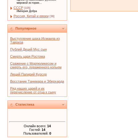
мировой истории...
СССР
[105]
Империя Добра
Россия, Китай и евреи
[36]
Популярное
Выступление шаха Исмаила из
Тавриза
Публий Деций Мус сын
Смерть царя Ростома
Сражение с Морпюликесом и
смерть его, пораженного копьем
Люций Папирий Курсор
Восстание Танкмара и Эберхарда
Ряд наших царей и их
перечисление от отца к сыну
Статистика
Онлайн всего:
14
Гостей:
14
Пользователей:
0