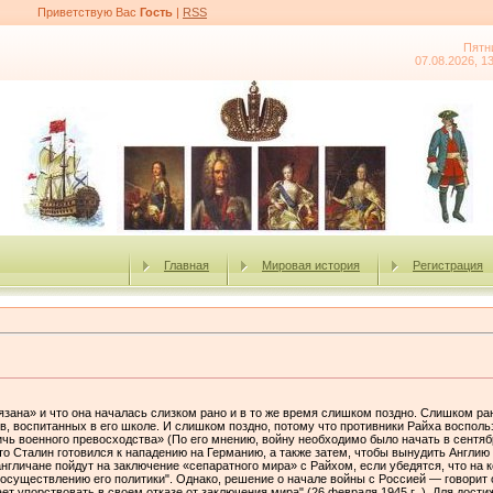
Приветствую Вас
Гость
|
RSS
Пятн
07.08.2026, 1
Главная
Мировая история
Регистрация
язана» и что она началась слизком рано и в то же время слишком поздно. Слишком ран
в, воспитанных в его школе. И слишком поздно, потому что противники Райха воспо
ь военного превосходства» (По его мнению, войну необходимо было начать в сентябре
то Сталин готовился к нападению на Германию, а также затем, чтобы вынудить Англию
англичане пойдут на заключение «сепаратного мира» с Райхом, если убедятся, что на к
существлению его политики". Однако, решение о начале войны с Россией — говорит о
ает упорствовать в своем отказе от заключения мира" (26 февраля 1945 г .). Для дост