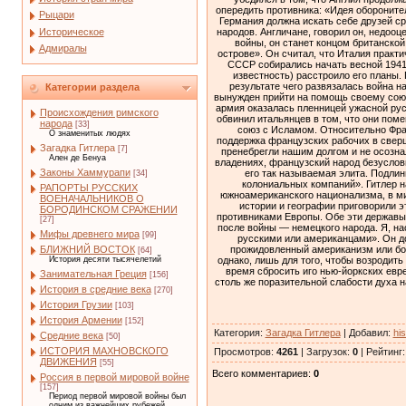
опередить противника: «Идея обороните
Рыцари
Германия должна искать себе друзей ср
Историческое
народов. Англичане, говорил он, недооц
войны, он станет концом британской
Адмиралы
острове». Он считал, что Италия практ
СССР собирались начать весной 1941 
известность) расстроило его планы.
результате чего развязалась война н
Категории раздела
вынужден прийти на помощь своему союз
армия оказалась пленницей ужасной рус
Происхождения римского
обвинил итальянцев в том, что они пом
народа
[33]
союз с Исламом. Относительно Фран
О знаменитых людях
поддержка французских рабочих в свер
Загадка Гитлера
[7]
пренебрегли нашим долгом и не осозна
Ален де Бенуа
владениях, французский народ безуслов
Законы Хаммурапи
его так называемая элита. Подлин
[34]
колониальных компаний». Гитлер н
РАПОРТЫ РУССКИХ
южноамериканского национализма, в ми
ВОЕНАЧАЛЬНИКОВ О
истории и географии приговорили э
БОРОДИНСКОМ СРАЖЕНИИ
противниками Европы. Обе эти державы 
[27]
после войны — немецкого народа. Я, на
Мифы древнего мира
[99]
русскими или американцами». Он до
прожидовленный американизм или бол
БЛИЖНИЙ ВОСТОК
[64]
однако, лишь для того, чтобы возродит
История десяти тысячелетий
время сбросить иго нью‑йоркских евр
Занимательная Греция
[156]
столь же поразительной слабости духа н
История в средние века
[270]
История Грузии
[103]
История Армении
[152]
Категория
:
Загадка Гитлера
|
Добавил
:
hi
Средние века
[50]
ИСТОРИЯ МАХНОВСКОГО
Просмотров
:
4261
|
Загрузок
:
0
|
Рейтинг
ДВИЖЕНИЯ
[55]
Всего комментариев
:
0
Россия в первой мировой войне
[157]
Период первой мировой войны был
одним из важнейших рубежей