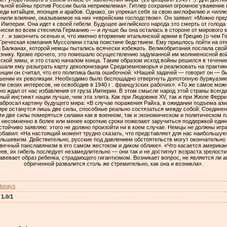
льной войны против России была неприемлема». Гитлер сохранил огромное уважение 
еди китайцев, японцев и арабов. Однако, он упрекал себя за свою англофилию и «илл
енили влияние, оказываемое на них «еврейским господством». Он заявил: «Можно пред
 Империи. Она идет к своей гибели. Будущее английского народа это смерть от голода
ически во всем стесняла Германию — и лучше бы она осталась в стороне от мирового к
г . и закончить осенью и, что именно вторжение итальянской армии в Грецию (о чем Г
 Греческая компания Муссолини стала поистине бедствием. Ему пришлось пойти на от
а Балканах, которой немцы пытались всячески избежать. Великобритания послала сво
нику. Кроме прочего, это помешало осуществлению задуманной им молниеносной войны
ской зимы, и это стало началом конца. Таким образом исход войны решился в течение 
ешали ему разыграть карту деколонизации Средиземноморья и реализовать на практи
ции он считал, что его политика была ошибочной. «Нашей задачей — говорит он — б
шении их революции. Необходимо было беспощадно отвергнуть допотопную буржуази
ли своих интересов, не освободив в 1940 г . французских рабочих». «То же самое мож
но ждал от нас избавления от груза Империи. В этом смысле народ этой страны всегд
ный инстинкт нации лучше, чем эта элита. Как при Людовике XV, так и при Жюле Ферр
абросал картину будущего мира: «В случае поражения Райха, в ожидании подъема азиа
ре останутся лишь две силы, способные реально состязаться между собой: Соедине
ти две силы померяться силами как в военном, так и экономическом и политическом пл
несомненно в более или менее короткие сроки пожелают заручиться поддержкой един
стойчиво заявляю: этого не должно произойти ни в коем случае. Немцы не должны игр
бавил: «На настоящий момент трудно сказать, что представляет для нас наибольшую
ьшевизм. Действительно, русские под давлением обстоятельств могут окончательно 
ь вечный панславянизм в его самом жестоком и диком облике». «Что касается американ
еев, их гибель последует незамедлительно — они так и не достигнут возраста зрелост
авевает образ ребенка, страдающего гигантизмом. Возникает вопрос, не является ли 
обреченной развалится столь же стремительно, как она и возникла».
storays
:
1.0
/
1