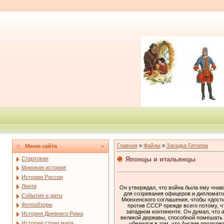
Главная
»
Файлы
»
Загадка Гитлера
Меню сайта
Японцы и итальянцы
Стартовая
Мировая история
История России
Лента
Он утверждал, что война была ему «нав
для созревания офицеров и дипломато
События и даты
Мюнхенского соглашения, чтобы «достич
Фотообзоры
против СССР прежде всего потому, ч
западном континенте. Он думал, что 
История Древнего Рима
великой державы, способной помешать о
История стран мира
убедился в том, что Англия продолж