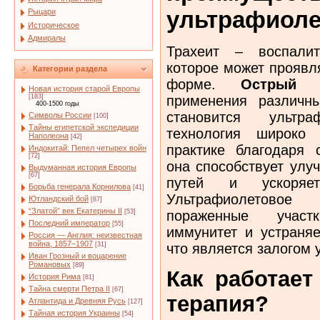
ультрафиоле
Рыцари
Историческое
Адмиралы
Трахеит – воспалит
которое может проявл
Категории раздела
форме.
Острый т
Новая история старой Европы
применения различн
[183]
400-1500 годы
становится ультр
Символы России
[100]
Тайны египетской экспедиции
технология широко 
Наполеона
[42]
практике благодаря 
Индокитай: Пепел четырех войн
[72]
она способствует улу
Выдуманная история Европы
[67]
путей и ускоряет
Борьба генерала Корнилова
[41]
Ультрафиолетово
Ютландский бой
[87]
“Златой” век Екатерины II
пораженные участ
[53]
Последний император
[55]
иммунитет и устраняе
Россия — Англия: неизвестная
война, 1857–1907
что является залогом 
[31]
Иван Грозный и воцарение
Романовых
[89]
Как работает
История Рима
[81]
Тайна смерти Петра II
[67]
терапия?
Атлантида и Древняя Русь
[127]
Тайная история Украины
[54]