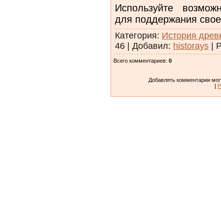
Используйте возмож
для поддержания свое
Категория
:
История древ
46
|
Добавил
:
historays
|
Р
Всего комментариев
:
0
Добавлять комментарии могу
[
Р