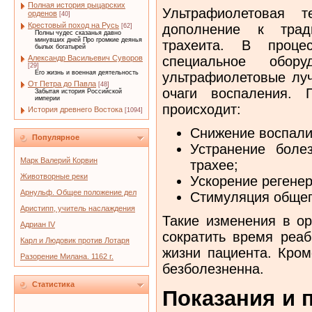
Полная история рыцарских
Ультрафиолетовая т
орденов
[40]
Крестовый поход на Русь
дополнение к трад
[62]
Полны чудес сказанья давно
минувших дней Про громкие деянья
трахеита. В процес
былых богатырей
Александр Васильевич Суворов
специальное обору
[29]
Его жизнь и военная деятельность
ультрафиолетовые луч
От Петра до Павла
[48]
очаги воспаления. 
Забытая история Российской
империи
происходит:
История древнего Востока
[1094]
Снижение воспали
Популярное
Устранение боле
Марк Валерий Корвин
трахее;
Животворные реки
Ускорение регенер
Арнульф. Общее положение дел
Стимуляция общег
Аристипп, учитель наслаждения
Такие изменения в ор
Адриан IV
сократить время реаб
Карл и Людовик против Лотаря
жизни пациента. Кром
Разорение Милана. 1162 г.
безболезненна.
Статистика
Показания и 