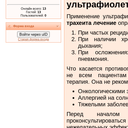
ультрафиолет
Онлайн всего:
13
Гостей:
13
Применение ультрафи
Пользователей:
0
трахеита лечение
опр
Форма входа
При частых рецид
Войти через uID
При наличии хро
Старая форма входа
дыхания;
При осложнения
пневмония.
Что касается противо
не всем пациентам 
терапия. Она не реко
Онкологическими 
Аллергией на солн
Тяжелыми заболев
Перед началом 
проконсультировать
нежелательных эффек