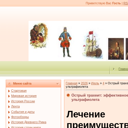
Приветствую Вас
Гость
|
RS
Главн
Главная
»
2026
»
Июль
»
4
» Острый трахе
Меню сайта
ультрафиолета
Стартовая
Острый трахеит: эффективное
Мировая история
ультрафиолета
История России
Лента
Лечение
События и даты
Фотообзоры
преимущест
История Древнего Рима
История стран мира