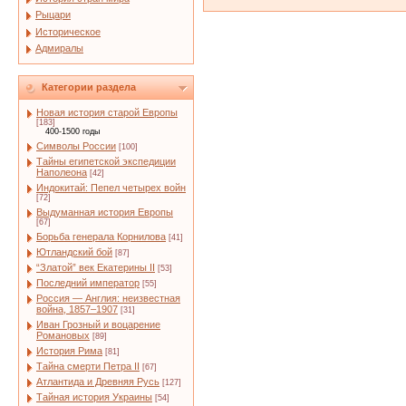
Рыцари
Историческое
Адмиралы
Категории раздела
Новая история старой Европы
[183]
400-1500 годы
Символы России
[100]
Тайны египетской экспедиции
Наполеона
[42]
Индокитай: Пепел четырех войн
[72]
Выдуманная история Европы
[67]
Борьба генерала Корнилова
[41]
Ютландский бой
[87]
“Златой” век Екатерины II
[53]
Последний император
[55]
Россия — Англия: неизвестная
война, 1857–1907
[31]
Иван Грозный и воцарение
Романовых
[89]
История Рима
[81]
Тайна смерти Петра II
[67]
Атлантида и Древняя Русь
[127]
Тайная история Украины
[54]