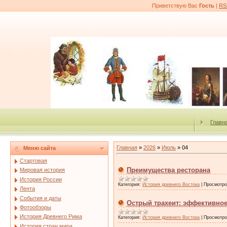
Приветствую Вас
Гость
|
RS
Главн
Главная
»
2026
»
Июль
»
04
Меню сайта
Стартовая
Преимущества ресторана
Мировая история
История России
Категория:
История древнего Востока
|
Просмотро
Лента
События и даты
Острый трахеит: эффективное
Фотообзоры
История Древнего Рима
Категория:
История древнего Востока
|
Просмотро
История стран мира