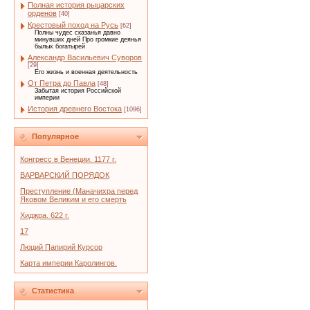
Полная история рыцарских
орденов
[40]
Крестовый поход на Русь
[62]
Полны чудес сказанья давно
минувших дней Про громкие деянья
былых богатырей
Александр Васильевич Суворов
[29]
Его жизнь и военная деятельность
От Петра до Павла
[48]
Забытая история Российской
империи
История древнего Востока
[1096]
Популярное
Конгресс в Венеции. 1177 г.
ВАРВАРСКИЙ ПОРЯДОК
Преступление (Маначихра перед
Яковом Великим и его смерть
Хиджра. 622 г.
17
Люций Папирий Курсор
Карта империи Каролингов.
Статистика