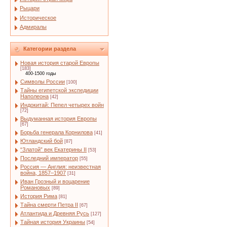
Рыцари
Историческое
Адмиралы
Категории раздела
Новая история старой Европы
[183]
400-1500 годы
Символы России
[100]
Тайны египетской экспедиции
Наполеона
[42]
Индокитай: Пепел четырех войн
[72]
Выдуманная история Европы
[67]
Борьба генерала Корнилова
[41]
Ютландский бой
[87]
“Златой” век Екатерины II
[53]
Последний император
[55]
Россия — Англия: неизвестная
война, 1857–1907
[31]
Иван Грозный и воцарение
Романовых
[89]
История Рима
[81]
Тайна смерти Петра II
[67]
Атлантида и Древняя Русь
[127]
Тайная история Украины
[54]