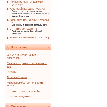
Полная история рыцарских
орденов
[40]
Крестовый поход на Русь
[62]
Полны чудес сказанья давно
минувших дней Про громкие деянья
былых богатырей
Александр Васильевич Суворов
[29]
Его жизнь и военная деятельность
От Петра до Павла
[48]
Забытая история Российской
империи
История древнего Востока
[1087]
Популярное
О мученичестве наших
апостолов
Опасности разных сексуальных
игр
Фибула.
Лотарь в Италии
Миссионерская деятельность
монахов
Юность — Разрушение Фив
Счастье по пунктам
Статистика