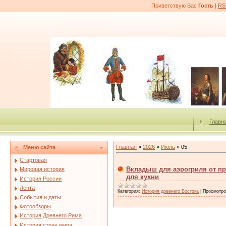
Приветствую Вас
Гость
|
RS
Главн
Главная
»
2026
»
Июль
»
05
Меню сайта
Стартовая
Вкладыш для аэрогриля от п
Мировая история
для кухни
История России
Лента
Категория:
История древнего Востока
|
Просмотро
События и даты
Фотообзоры
История Древнего Рима
История стран мира