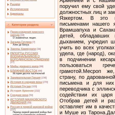
Арменией и с нашим
Рыцари
поручил ему свой уд
Историческое
должностных лиц и за
Адмиралы
Язкертом. В это 
письменами нашего 
Категории раздела
Врамшапуха и Сахак
Происхождения римского
детей, обладавших 
народа
[33]
О знаменитых людях
дыханием, учредил ш
Загадка Гитлера
[7]
Ален де Бенуа
учить во всех уголках
Законы Хаммурапи
[34]
удела, где (народ), о
РАПОРТЫ РУССКИХ
ВОЕНАЧАЛЬНИКОВ О
в подчинении кесар
БОРОДИНСКОМ СРАЖЕНИИ
[27]
пользоваться гр
Мифы древнего мира
[99]
грамотой.Месроп же
БЛИЖНИЙ ВОСТОК
[64]
История десяти тысячелетий
страну, по дарованно
Занимательная Греция
[156]
письмена и для них
История в средние века
[270]
История Грузии
[103]
переводчика с эллинск
История Армении
[152]
содействии их царя
Средние века
[50]
Отобрав детей и ра
ИСТОРИЯ МАХНОВСКОГО
ДВИЖЕНИЯ
[55]
оставляет им в качес
Россия в первой мировой войне
[157]
и Муше из Тарона.Дал
Период первой мировой войны был
одним из важнейших рубежей