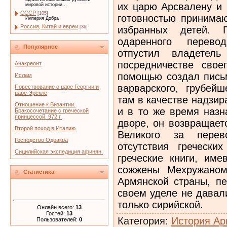
их царю Арсвалену и 
мировой истории...
СССР
[105]
готовностью принимаю
Империя Добра
Россия, Китай и евреи
избранных детей. П
[36]
одаренного перевод
Популярное
отпустил владетел
посредничестве свое
Анакреонт
помощью создал письм
Ислам
варварского, грубейш
Повествование о царе Георгии и
царе Эрекле
там в качестве надзир
Отношение к Византии.
и в то же время назн
Бракосочетание с греческой
принцессой. 972 г.
дворе, он возвращает
Второй поход в Италию
Великого за перев
Господство Одоакра
отсутствия греческих
Сицилийская экспедиция афинян.
греческие книги, им
сожжены Мехружаном
Статистика
Армянской страны, пе
своем уделе не давали
только сирийской.
Онлайн всего:
13
Гостей:
13
Категория
:
История Ар
Пользователей:
0