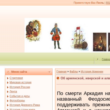
Приветствую Вас
Гость
|
RS
Главн
Главная
»
Файлы
»
История Армении
Меню сайта
Об армянской, иверской и алв
Стартовая
Мировая история
История России
Лента
По смерти Аркадия на
События и даты
названный Феодос
Фотообзоры
поддерживать прежни
История Древнего Рима
История стран мира