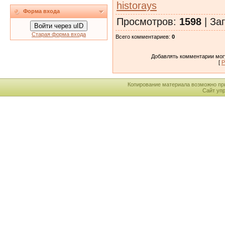
historays
Форма входа
Просмотров
:
1598
|
Заг
Войти через uID
Старая форма входа
Всего комментариев
:
0
Добавлять комментарии могу
[
Р
Копирование материала возможно пр
Сайт уп