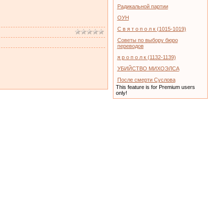
Радикальной партии
ОУН
С в я т о п о л к (1015-1019)
Советы по выбору бюро
переводов
я р о п о л к (1132-1139)
УБИЙСТВО МИХОЭЛСА
После смерти Суслова
This feature is for Premium users
only!