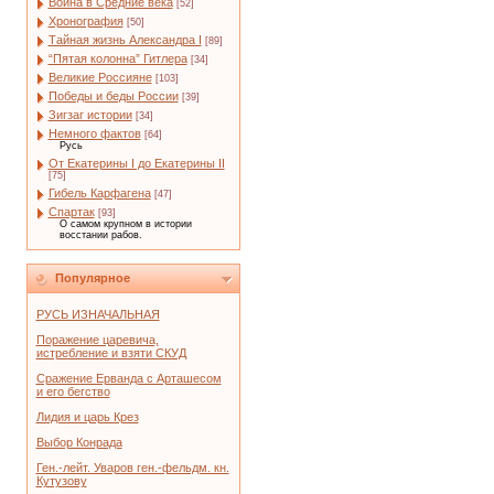
Война в Средние века
[52]
Хронография
[50]
Тайная жизнь Александра I
[89]
“Пятая колонна” Гитлера
[34]
Великие Россияне
[103]
Победы и беды России
[39]
Зигзаг истории
[34]
Немного фактов
[64]
Русь
От Екатерины I до Екатерины II
[75]
Гибель Карфагена
[47]
Спартак
[93]
О самом крупном в истории
восстании рабов.
Популярное
РУСЬ ИЗНАЧАЛЬНАЯ
Поражение царевича,
истребление и взяти СКУД
Сражение Ерванда с Арташесом
и его бегство
Лидия и царь Крез
Выбор Конрада
Ген.-лейт. Уваров ген.-фельдм. кн.
Кутузову