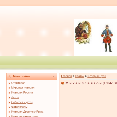
Главная
»
Статьи
»
История Руси
Меню сайта
М и х а и л с в я т о й (1304-13
Стартовая
Мировая история
История России
Лента
События и даты
Фотообзоры
История Древнего Рима
История стран мира