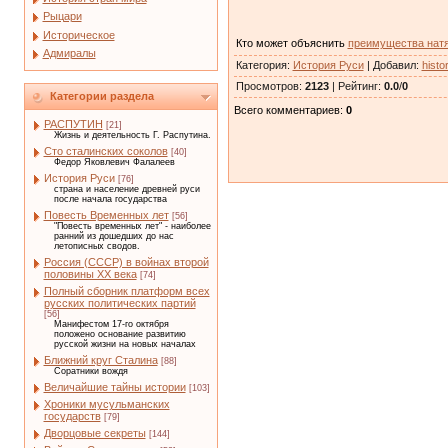
Рыцари
Историческое
Кто может объяснить
преимущества нат
Адмиралы
Категория
:
История Руси
|
Добавил
:
histo
Просмотров
:
2123
|
Рейтинг
:
0.0
/
0
Категории раздела
Всего комментариев
:
0
РАСПУТИН
[21]
Жизнь и деятельность Г. Распутина.
Сто сталинских соколов
[40]
Федор Яковлевич Фалалеев
История Руси
[76]
страна и население древней руси
после начала государства
Повесть Временных лет
[56]
"Повесть временных лет" - наиболее
ранний из дошедших до нас
летописных сводов.
Россия (СССР) в войнах второй
половины XX века
[74]
Полный сборник платформ всех
русских политических партий
[56]
Манифестом 17-го октября
положено основание развитию
русской жизни на новых началах
Ближний круг Сталина
[88]
Соратники вождя
Величайшие тайны истории
[103]
Хроники мусульманских
государств
[79]
Дворцовые секреты
[144]