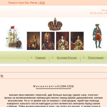
Приветствую Вас
Гость
|
RSS
Четв
06.08.2026, 0
Главная
История России
Регистрация
19)
М и х а и л с в я т о й (1304-1319)
*************************************
михаил ярославович тверской, дав больше выходу (дани) хану, получил
ярлык на великокняжение преимущественно перед юрием даниловичем, князем
московским. Но в то время как он воевал с новгородом, юрий при помощи
коварного ханского посла кавгадыя успел оклеветать михаила перед ханом
узбеком. Узбек вызвал михаила в орду, где долго его мучил, а затем отдал в