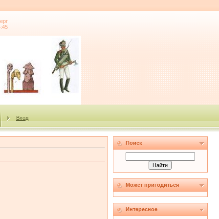
ерг
4:45
Вход
Поиск
Может пригодиться
Интересное