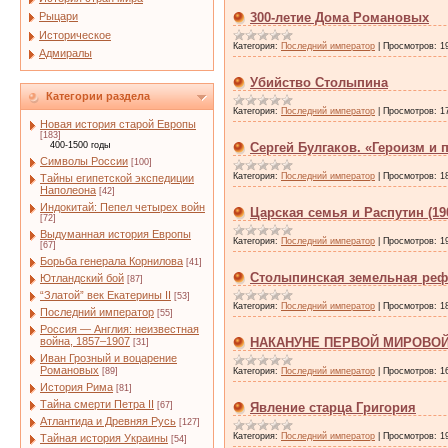
Рыцари
300-летие Дома Романовых
Историческое
Категория:
Последний император
|
Просмотров:
1
Адмиралы
Убийство Столыпина
Категории раздела
Категория:
Последний император
|
Просмотров:
1
Новая история старой Европы
[183]
400-1500 годы
Сергей Булгаков. «Героизм и
Символы России
[100]
Категория:
Последний император
|
Просмотров:
1
Тайны египетской экспедиции
Наполеона
[42]
Индокитай: Пепел четырех войн
Царская семья и Распутин (19
[72]
Выдуманная история Европы
Категория:
Последний император
|
Просмотров:
1
[67]
Борьба генерала Корнилова
[41]
Столыпинская земельная ре
Ютландский бой
[87]
“Златой” век Екатерины II
[53]
Категория:
Последний император
|
Просмотров:
1
Последний император
[55]
Россия — Англия: неизвестная
война, 1857–1907
НАКАНУНЕ ПЕРВОЙ МИРОВО
[31]
Иван Грозный и воцарение
Романовых
[89]
Категория:
Последний император
|
Просмотров:
1
История Рима
[81]
Тайна смерти Петра II
[67]
Явление старца Григория
Атлантида и Древняя Русь
[127]
Категория:
Последний император
|
Просмотров:
1
Тайная история Украины
[54]