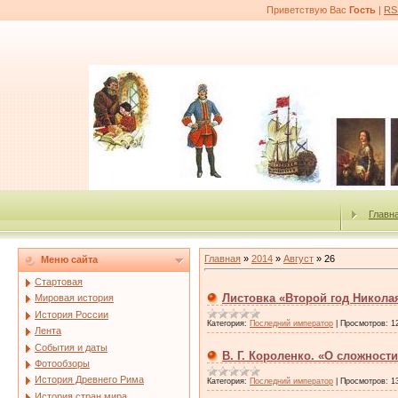
Приветствую Вас
Гость
|
RS
Главн
Главная
»
2014
»
Август
»
26
Меню сайта
Стартовая
Листовка «Второй год Никола
Мировая история
История России
Категория:
Последний император
|
Просмотров:
1
Лента
События и даты
В. Г. Короленко. «О сложност
Фотообзоры
История Древнего Рима
Категория:
Последний император
|
Просмотров:
1
История стран мира