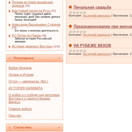
Полная история рыцарских
орденов
[40]
Печальная свадьба
Крестовый поход на Русь
[62]
Полны чудес сказанья давно
Категория:
Последний император
|
Просмотров:
1
минувших дней Про громкие деянья
былых богатырей
Александр Васильевич Суворов
Предзнаменование при венчан
[29]
Его жизнь и военная деятельность
Категория:
Последний император
|
Просмотров:
1
От Петра до Павла
[48]
Забытая история Российской
империи
НА РУБЕЖЕ ВЕКОВ
История древнего Востока
[1104]
Категория:
Последний император
|
Просмотров:
1
Популярное
Выбор Конрада
Лотарь в Италии
Оттон — император. 962 г.
ИСТОРИЯ ХАЛИФАТА
О войне и о победе над жителями
Востока и о смерти Нюкара
Мадеса
Главное войско
Папство
Статистика