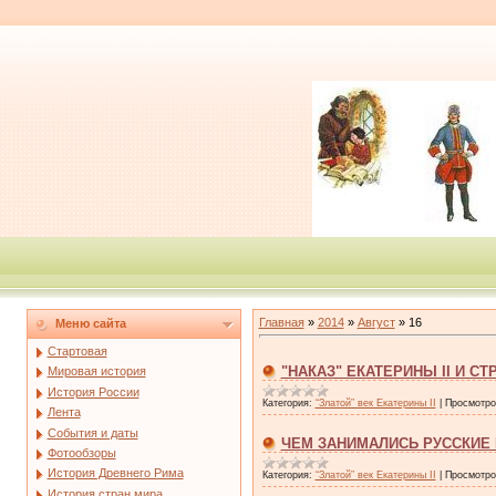
Главная
»
2014
»
Август
»
16
Меню сайта
Стартовая
"НАКАЗ" ЕКАТЕРИНЫ II И 
Мировая история
История России
Категория:
“Златой” век Екатерины II
|
Просмотро
Лента
События и даты
ЧЕМ ЗАНИМАЛИСЬ РУССКИЕ 
Фотообзоры
История Древнего Рима
Категория:
“Златой” век Екатерины II
|
Просмотро
История стран мира