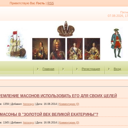
Приветствую Вас
Гость
|
RSS
Пятн
07.08.2026, 1
Главная
Регистрация
Вход
СТРЕМЛЕНИЕ МАСОНОВ ИСПОЛЬЗОВАТЬ ЕГО ДЛЯ СВОИХ ЦЕЛЕЙ
в:
1359
|
Добавил:
historays
|
Дата:
16.08.2014
|
Комментарии (0)
МАСОНЫ В "ЗОЛОТОЙ ВЕК ВЕЛИКОЙ ЕКАТЕРИНЫ"?
в:
1345
|
Добавил:
historays
|
Дата:
16.08.2014
|
Комментарии (0)