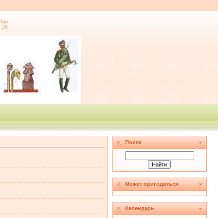
ица
7:26
Поиск
Может пригодиться
Календарь