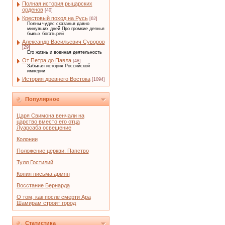
Полная история рыцарских
орденов
[40]
Крестовый поход на Русь
[62]
Полны чудес сказанья давно
минувших дней Про громкие деянья
былых богатырей
Александр Васильевич Суворов
[29]
Его жизнь и военная деятельность
От Петра до Павла
[48]
Забытая история Российской
империи
История древнего Востока
[1094]
Популярное
Царя Свимона венчали на
царство вместо его отца
Луарсаба освещение
Колонии
Положение церкви. Папство
Тулл Гостилий
Копия письма армян
Восстание Бернарда
О том, как после смерти Ара
Шамирам строит город
Статистика