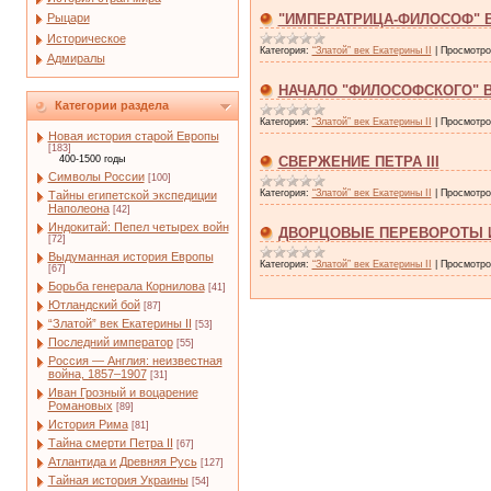
Рыцари
"ИМПЕРАТРИЦА-ФИЛОСОФ" 
Историческое
Категория:
“Златой” век Екатерины II
|
Просмотро
Адмиралы
НАЧАЛО "ФИЛОСОФСКОГО" В
Категории раздела
Категория:
“Златой” век Екатерины II
|
Просмотро
Новая история старой Европы
[183]
400-1500 годы
СВЕРЖЕНИЕ ПЕТРА III
Символы России
[100]
Категория:
“Златой” век Екатерины II
|
Просмотро
Тайны египетской экспедиции
Наполеона
[42]
Индокитай: Пепел четырех войн
ДВОРЦОВЫЕ ПЕРЕВОРОТЫ 
[72]
Выдуманная история Европы
Категория:
“Златой” век Екатерины II
|
Просмотро
[67]
Борьба генерала Корнилова
[41]
Ютландский бой
[87]
“Златой” век Екатерины II
[53]
Последний император
[55]
Россия — Англия: неизвестная
война, 1857–1907
[31]
Иван Грозный и воцарение
Романовых
[89]
История Рима
[81]
Тайна смерти Петра II
[67]
Атлантида и Древняя Русь
[127]
Тайная история Украины
[54]