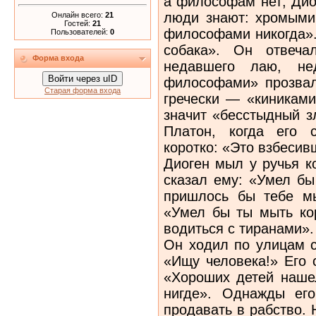
а философам нет; Дио
люди знают: хромыми 
Онлайн всего:
21
Гостей:
21
философами никогда».
Пользователей:
0
собака». Он отвеча
Форма входа
недавшего лаю, нед
Войти через uID
философами» прозвали
Старая форма входа
гречески — «киниками
значит «бесстыдный з
Платон, когда его 
коротко: «Это взбесив
Диоген мыл у ручья к
сказал ему: «Умел бы
пришлось бы тебе мы
«Умел бы ты мыть ко
водиться с тиранами».
Он ходил по улицам с
«Ищу человека!» Его
«Хороших детей наше
нигде». Однажды ег
продавать в рабство. 