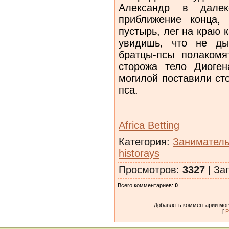
Александр в далек
приближение конца,
пустырь, лег на краю 
увидишь, что не ды
братцы-псы полакомя
сторожа тело Диоген
могилой поставили ст
пса.
Africa Betting
Категория
:
Заниматель
historays
Просмотров
:
3327
|
Заг
Всего комментариев
:
0
Добавлять комментарии могу
[
Р