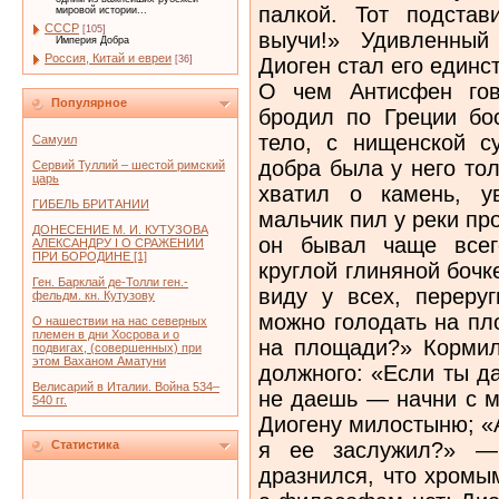
палкой. Тот подстав
мировой истории...
СССР
[105]
выучи!» Удивленный
Империя Добра
Россия, Китай и евреи
Диоген стал его единс
[36]
О чем Антисфен гов
Популярное
бродил по Греции бо
тело, с нищенской с
Самуил
добра была у него тол
Сервий Туллий – шестой римский
царь
хватил о камень, у
ГИБЕЛЬ БРИТАНИИ
мальчик пил у реки пр
ДОНЕСЕНИЕ М. И. КУТУЗОВА
он бывал чаще всег
АЛЕКСАНДРУ I О СРАЖЕНИИ
ПРИ БОРОДИНЕ [1]
круглой глиняной боч
Ген. Барклай де-Толли ген.-
виду у всех, переру
фельдм. кн. Кутузову
можно голодать на пл
О нашествии на нас северных
племен в дни Хосрова и о
на площади?» Кормилс
подвигах, (совершенных) при
этом Ваханом Аматуни
должного: «Если ты д
Велисарий в Италии. Война 534–
не даешь — начни с м
540 гг.
Диогену милостыню; «А
я ее заслужил?» — 
Статистика
дразнился, что хромы