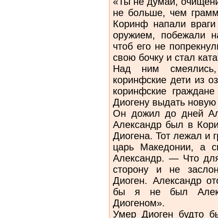
«Ты не думай, очищен
не больше, чем грамм
Коринф напали враги 
оружием, побежали на
чтоб его не попрекну
свою бочку и стал ката
Над ним смеялись
коринфские дети из оз
коринфские граждане 
Диогену выдать новую 
Он дожил до дней Ал
Александр был в Кори
Диогена. Тот лежал и 
царь Македонии, а с
Александр. — Что дл
сторону и не засло
Диоген. Александр от
бы я не был Алек
Диогеном».
Умер Диоген будто б