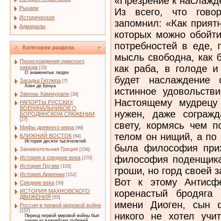
«Презрение к наслажд
Рыцари
Из всего, что гово
Историческое
запомнил: «Как приятн
Адмиралы
которых можно обойти
потребностей в еде, 
Категории раздела
мысль свободна, как б
Происхождения римского
как раба, в голоде 
народа
[33]
О знаменитых людях
будет наслаждение 
Загадка Гитлера
[7]
Ален де Бенуа
истинное удовольств
Законы Хаммурапи
[34]
Настоящему мудрецу
РАПОРТЫ РУССКИХ
ВОЕНАЧАЛЬНИКОВ О
нужен, даже согражд
БОРОДИНСКОМ СРАЖЕНИИ
[27]
свету, кормясь чем п
Мифы древнего мира
[99]
телом он нищий, а по
БЛИЖНИЙ ВОСТОК
[64]
История десяти тысячелетий
была философия при
Занимательная Греция
[156]
философия поденщика
История в средние века
[270]
История Грузии
[103]
гроши, но горд своей 
История Армении
[152]
Вот к этому Антисф
Средние века
[50]
коренастый бродяга
ИСТОРИЯ МАХНОВСКОГО
ДВИЖЕНИЯ
[55]
имени Диоген, сын 
Россия в первой мировой войне
[157]
никого не хотел учи
Период первой мировой войны был
одним из важнейших рубежей