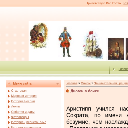
Приветствую Вас
Гость
|
RS
Главн
Главная
»
Файлы
»
Занимательная Греция
Меню сайта
Диоген в бочке
Стартовая
Мировая история
История России
Лента
Аристипп учился на
События и даты
Сократа, по имени 
Фотообзоры
безумие, чем наслажд
История Древнего Рима
История стран мира