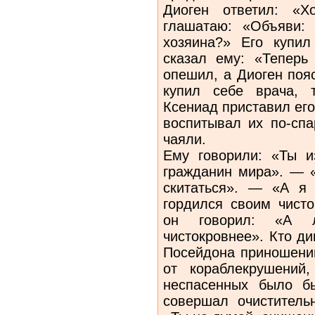
Диоген ответил: «
глашатаю: «Объяви: 
хозяина?» Его купил
сказал ему: «Теперь
опешил, а Диоген поя
купил себе врача, 
Ксениад приставил его
воспитывал их по-спа
чаяли.
Ему говорили: «Ты и
гражданин мира». — «
скитаться». — «А я
гордился своим чист
он говорил: «А 
чистокровнее». Кто ди
Посейдона приношений
от кораблекрушений
неспасенных было б
совершал очиститель