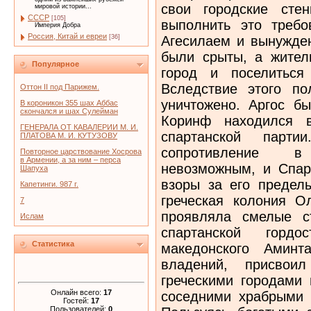
мировой истории...
СССР
[105]
Империя Добра
Россия, Китай и евреи
[36]
Популярное
Оттон II под Парижем.
В короникон 355 шах Аббас
скончался и шах Сулейман
ГЕНЕРАЛА ОТ КАВАЛЕРИИ М. И.
ПЛАТОВА М. И. КУТУЗОВУ
Повторное царствование Хосрова
в Армении, а за ним – перса
Шапуха
Капетинги. 987 г.
7
Ислам
Статистика
Онлайн всего:
17
Гостей:
17
Пользователей:
0