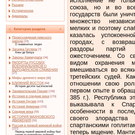
Рыцари
Историческое
Адмиралы
Категории раздела
Происхождения римского
народа
[33]
О знаменитых людях
Загадка Гитлера
[7]
Ален де Бенуа
Законы Хаммурапи
[34]
РАПОРТЫ РУССКИХ
ВОЕНАЧАЛЬНИКОВ О
БОРОДИНСКОМ СРАЖЕНИИ
[27]
Мифы древнего мира
[99]
БЛИЖНИЙ ВОСТОК
[64]
История десяти тысячелетий
Занимательная Греция
[156]
История в средние века
[270]
История Грузии
[103]
История Армении
[152]
Средние века
[50]
ИСТОРИЯ МАХНОВСКОГО
ДВИЖЕНИЯ
[55]
Россия в первой мировой войне
[157]
Период первой мировой войны был
одним из важнейших рубежей