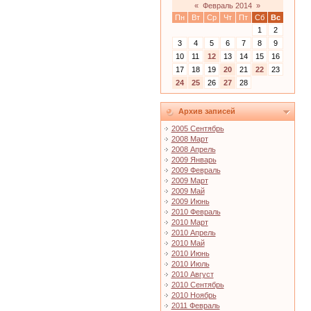
«
Февраль 2014
»
Пн
Вт
Ср
Чт
Пт
Сб
Вс
1
2
3
4
5
6
7
8
9
10
11
12
13
14
15
16
17
18
19
20
21
22
23
24
25
26
27
28
Архив записей
2005 Сентябрь
2008 Март
2008 Апрель
2009 Январь
2009 Февраль
2009 Март
2009 Май
2009 Июнь
2010 Февраль
2010 Март
2010 Апрель
2010 Май
2010 Июнь
2010 Июль
2010 Август
2010 Сентябрь
2010 Ноябрь
2011 Февраль