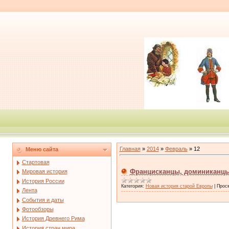
Главная
»
2014
»
Февраль
»
12
Меню сайта
Стартовая
Францисканцы, доминиканцы
Мировая история
История России
Категория:
Новая история старой Европы
|
Прос
Лента
События и даты
Фотообзоры
История Древнего Рима
История стран мира