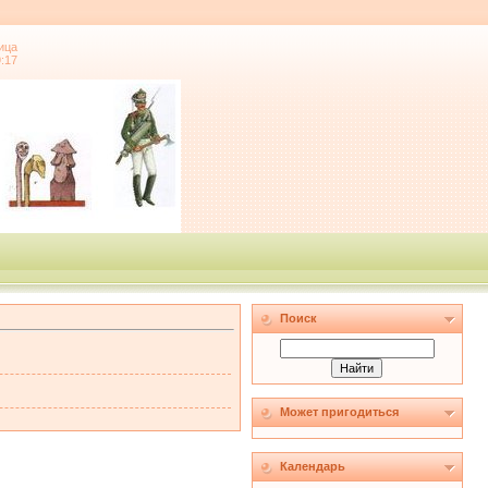
ица
9:17
Поиск
Может пригодиться
Календарь