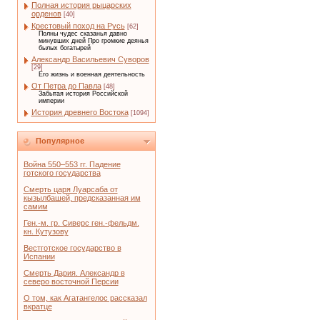
Полная история рыцарских
орденов
[40]
Крестовый поход на Русь
[62]
Полны чудес сказанья давно
минувших дней Про громкие деянья
былых богатырей
Александр Васильевич Суворов
[29]
Его жизнь и военная деятельность
От Петра до Павла
[48]
Забытая история Российской
империи
История древнего Востока
[1094]
Популярное
Война 550–553 гг. Падение
готского государства
Смерть царя Луарсаба от
кызылбашей, предсказанная им
самим
Ген.-м. гр. Сиверс ген.-фельдм.
кн. Кутузову
Вестготское государство в
Испании
Смерть Дария. Александр в
северо восточной Персии
О том, как Агатангелос рассказал
вкратце