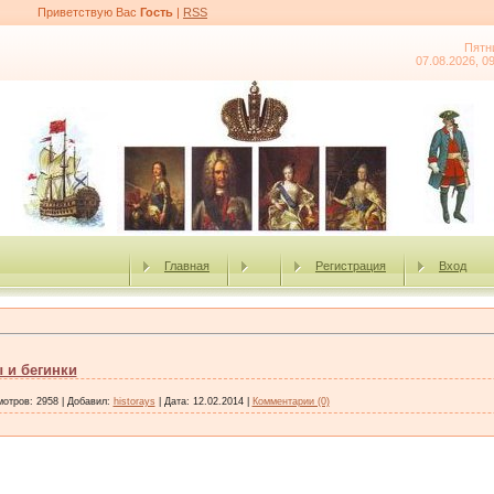
Приветствую Вас
Гость
|
RSS
Пятн
07.08.2026, 0
Главная
Регистрация
Вход
 и бегинки
мотров:
2958
|
Добавил:
historays
|
Дата:
12.02.2014
|
Комментарии (0)