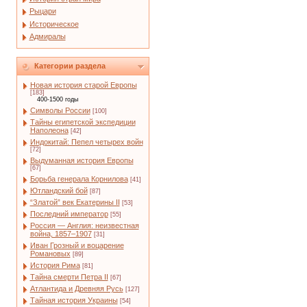
Рыцари
Историческое
Адмиралы
Категории раздела
Новая история старой Европы
[183]
400-1500 годы
Символы России
[100]
Тайны египетской экспедиции
Наполеона
[42]
Индокитай: Пепел четырех войн
[72]
Выдуманная история Европы
[67]
Борьба генерала Корнилова
[41]
Ютландский бой
[87]
“Златой” век Екатерины II
[53]
Последний император
[55]
Россия — Англия: неизвестная
война, 1857–1907
[31]
Иван Грозный и воцарение
Романовых
[89]
История Рима
[81]
Тайна смерти Петра II
[67]
Атлантида и Древняя Русь
[127]
Тайная история Украины
[54]