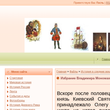
Приветствую Вас
Гость
|
RS
Главн
Главная
»
Файлы
»
История в средние век
Меню сайта
Избрание Владимира Мономах
Стартовая
Мировая история
История России
Лента
Вскоре после половец
События и даты
князь Киевский Свят
Фотообзоры
принадлежало Олегу 
История Древнего Рима
История стран мира