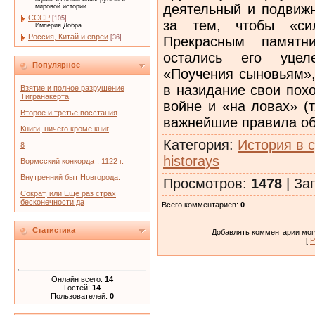
деятельный и подвижн
мировой истории...
СССР
[105]
за тем, чтобы «си
Империя Добра
Россия, Китай и евреи
Прекрасным памятн
[36]
остались его уце
Популярное
«Поучения сыновьям»,
в назидание свои пох
Взятие и полное разрушение
Тигранакерта
войне и «на ловах» (т
Второе и третье восстания
важнейшие правила об
Книги, ничего кроме книг
Категория
:
История в 
8
historays
Вормсский конкордат. 1122 г.
Внутренний быт Новгорода.
Просмотров
:
1478
|
Заг
Сократ, или Ещё раз страх
бесконечности да
Всего комментариев
:
0
Статистика
Добавлять комментарии могу
[
Р
Онлайн всего:
14
Гостей:
14
Пользователей:
0