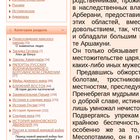
родственникам, прож
Рыцари
в наследственных вла
Историческое
Арберани, предостави
Адмиралы
этих областей, вм
довольствием, так, ч
Категории раздела
и обладали большим 
Происхождения римского
те Аршакуни.
народа
[33]
О знаменитых людях
Он только обязывает
Загадка Гитлера
[7]
Ален де Бенуа
местожительстве царя
Законы Хаммурапи
[34]
каких-либо иных муже
РАПОРТЫ РУССКИХ
ВОЕНАЧАЛЬНИКОВ О
Предавшись обжорст
БОРОДИНСКОМ СРАЖЕНИИ
[27]
болотам, тростник
Мифы древнего мира
[99]
местностям, преследуя
БЛИЖНИЙ ВОСТОК
[64]
История десяти тысячелетий
Пренебрегая мудрыми 
Занимательная Греция
[156]
о доброй славе, истин
История в средние века
[270]
История Грузии
[103]
лишь умножал нечист
История Армении
[152]
Подвергаясь упрека
Средние века
[50]
крайнюю беспечность
ИСТОРИЯ МАХНОВСКОГО
ДВИЖЕНИЯ
[55]
особенно же за то,
Россия в первой мировой войне
[157]
Месопотамию, он в гн
Период первой мировой войны был
одним из важнейших рубежей