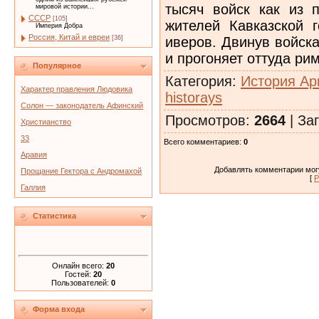
тысяч войск как из 
мировой истории...
СССР
[105]
жителей Кавказской 
Империя Добра
Россия, Китай и евреи
иверов. Двинув войск
[36]
и прогоняет оттуда ри
Популярное
Категория
:
История Ар
Характер правления Людовика
historays
Солон — законодатель Афинский
Просмотров
:
2664
|
Заг
Христианство
33
Всего комментариев
:
0
Аравия
Добавлять комментарии могу
Прощание Гектора с Андромахой
[
Р
Галлия
Статистика
Онлайн всего:
20
Гостей:
20
Пользователей:
0
Форма входа