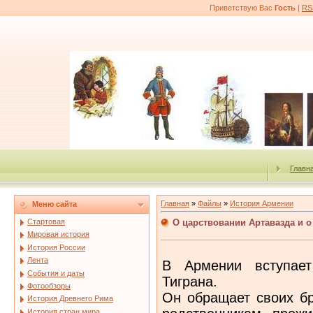
Приветствую Вас
Гость
|
RS
Главн
Главная
»
Файлы
»
История Армении
Меню сайта
О царствовании Артавазда и 
Стартовая
Мировая история
История России
Лента
В Армении вступает
События и даты
Тиграна.
Фотообзоры
Он обращает своих бр
История Древнего Рима
История стран мира