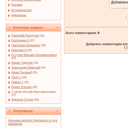
Добавлен
6
Рыцари
Историческое
Адмиралы
Категории раздела
Всего комментариев
:
0
Григорий Распутин
[16]
Екатерина II
[57]
Добавлять комментарии могу
Наполеон Бонапарт
[58]
[
Р
Николая II
[40]
Кутузов Михаил Илларионович
[45]
Борис Годунов
[45]
Александр Невский
[50]
Иван Грозный
[35]
Петр 1
[46]
Павел 1
[25]
Борис Ельцин
[26]
Сталин Иосиф Виссарионович
[27]
Адольф Гитлер
[66]
Популярное
Кончина святого Григориса от рук
варваров