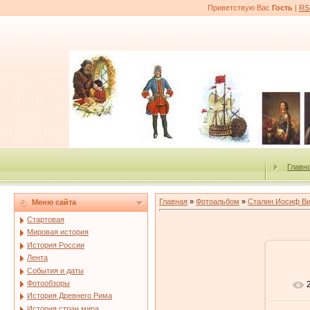
Приветствую Вас
Гость
|
RS
Главн
Главная
»
Фотоальбом
»
Сталин Иосиф В
Меню сайта
Стартовая
Мировая история
История России
Лента
События и даты
Фотообзоры
История Древнего Рима
История стран мира