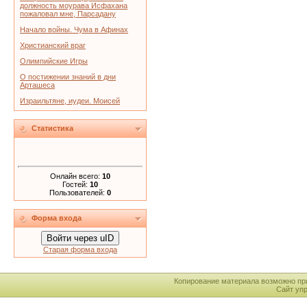
должность моурава Исфахана
пожаловал мне, Парсадану
Начало войны. Чума в Афинах
Христианский враг
Олимпийские Игры
О постижении знаний в дни
Арташеса
Израильтяне, иудеи. Моисей
Статистика
Онлайн всего:
10
Гостей:
10
Пользователей:
0
Форма входа
Войти через uID
Старая форма входа
Копирование материала возможно пр
Сайт уп