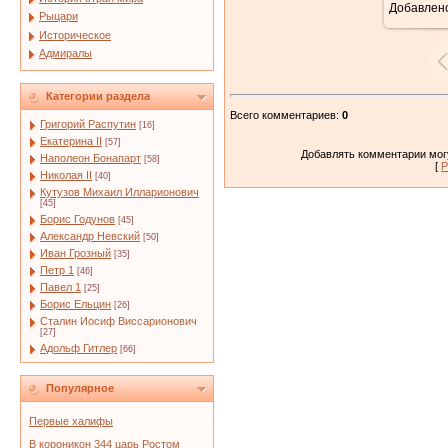
Добавлен
5
Рыцари
Историческое
Адмиралы
Категории раздела
Всего комментариев
:
0
Григорий Распутин
[16]
Екатерина II
[57]
Добавлять комментарии могу
Наполеон Бонапарт
[58]
[
Р
Николая II
[40]
Кутузов Михаил Илларионович
[45]
Борис Годунов
[45]
Александр Невский
[50]
Иван Грозный
[35]
Петр 1
[46]
Павел 1
[25]
Борис Ельцин
[26]
Сталин Иосиф Виссарионович
[27]
Адольф Гитлер
[66]
Популярное
Первые халифы
В короникон 344 царь Ростом