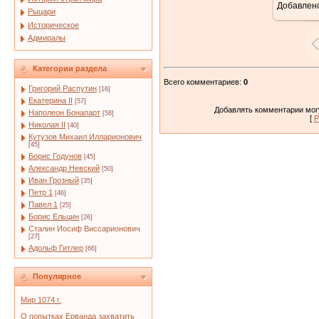
Добавлен
Рыцари
Историческое
Адмиралы
Категории раздела
Всего комментариев
:
0
Григорий Распутин
[16]
Екатерина II
[57]
Добавлять комментарии могу
Наполеон Бонапарт
[58]
[
Р
Николая II
[40]
Кутузов Михаил Илларионович
[45]
Борис Годунов
[45]
Александр Невский
[50]
Иван Грозный
[35]
Петр 1
[46]
Павел 1
[25]
Борис Ельцин
[26]
Сталин Иосиф Виссарионович
[27]
Адольф Гитлер
[66]
Популярное
Мир 1074 г.
О попытках Ерванда захватить