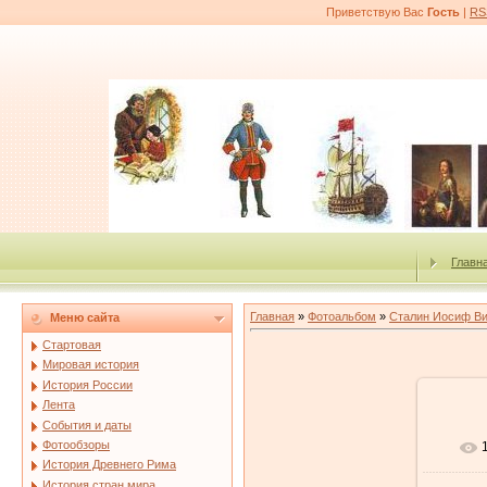
Приветствую Вас
Гость
|
RS
Главн
Главная
»
Фотоальбом
»
Сталин Иосиф В
Меню сайта
Стартовая
Мировая история
История России
Лента
События и даты
Фотообзоры
История Древнего Рима
История стран мира