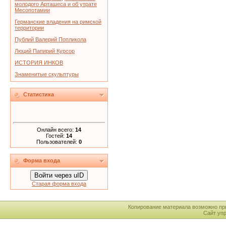
молодого Арташеса и об утрате
Месопотамии
Германские владения на римской
территории
Публий Валерий Попликола
Люций Папирий Курсор
ИСТОРИЯ ИНКОВ
Знаменитые скульптуры
Статистика
Онлайн всего:
14
Гостей:
14
Пользователей:
0
Форма входа
Войти через uID
Старая форма входа
Копирование материала возможно пр
Сайт уп