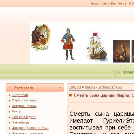
Приветствую Вас
Гость
|
RS
Главн
Главная
»
Файлы
»
История Грузии
Меню сайта
Смерть сына царицы Марии, 
Стартовая
Мировая история
История России
Лента
Смерть сына царицы
События и даты
имелаот Гуриели
Фотообзоры
воспитывал при себе 
История Древнего Рима
История стран мира