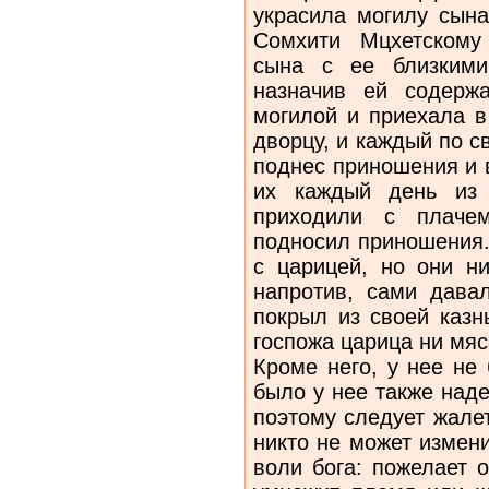
украсила могилу сына
Сомхити Мцхетскому
сына с ее близкими
назначив ей содерж
могилой и приехала в
дворцу, и каждый по 
поднес приношения и 
их каждый день из 
приходили с плачем
подносил приношения.
с царицей, но они ни
напротив, сами дава
покрыл из своей казн
госпожа царица ни мяс
Кроме него, у нее не
было у нее также над
поэтому следует жале
никто не может измени
воли бога: пожелает о