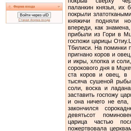
покрыв сверху че
паланкин князья, их 
Форма входа
покрыли златоткаными
Войти через uID
княжичи подняли но
Старая форма входа
впереди, как знамена,
прибыли из Гори в Мц
госпожи царицы Отиу.
Тбилиси. На поминки 
пригнано коров и ове
и икры, хлопка и соли
сорокового дня в Мцхе
ста коров и овец, в
тысяча сушеной рыбы,
соли, воска и ладана
заставить госпожу цар
и она ничего не ела,
закончился сорокад
девятьсот поминове
царица частью пос
пожертвовала церква