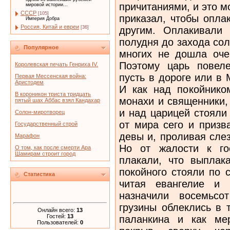
причитаниями, и это мо
мировой истории...
СССР
[105]
приказал, чтобы опла
Империя Добра
Россия, Китай и евреи
другим. Оплакивали
[36]
полудня до захода сол
Популярное
многих не дошла оче
Поэтому царь повеле
Королевская печать Генриха IV.
пусть в дороге или в
Первая Мессенская война:
Аристодем
И как над покойником
В короникон триста тридцать
монахи и священники,
пятый шах Аббас взял Кандахар
и над царицей стояли
Солон-миротворец
от мира сего и призв
Государственный строй
девы и, проливая сле
Марафон
Но от жалости к го
О том, как после смерти Ара
Шамирам строит город
плакали, что выплак
покойного стояли по 
Статистика
читая евангелие и 
назначили восемьсо
грузины облеклись в 
Онлайн всего:
13
Гостей:
13
паланкина и как ме
Пользователей:
0