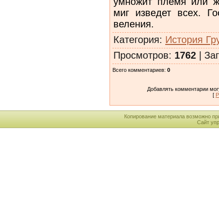
умножит племя или ж
миг изведет всех. Го
веления.
Категория
:
История Гр
Просмотров
:
1762
|
Заг
Всего комментариев
:
0
Добавлять комментарии могу
[
Р
Копирование материала возможно пр
Сайт уп