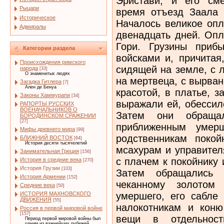
Эристави, и его см
Рыцари
время отъезд Заала 
Историческое
Началось великое опл
Адмиралы
двенадцать дней. Опл
Гори. Грузины приб
Категории раздела
войсками и, причитая
Происхождения римского
сидящей на земле, с 
народа
[33]
О знаменитых людях
на мертвеца, с вырва
Загадка Гитлера
[7]
Ален де Бенуа
красотой, в платье, 
Законы Хаммурапи
[34]
выражали ей, обессил
РАПОРТЫ РУССКИХ
ВОЕНАЧАЛЬНИКОВ О
Затем они обращ
БОРОДИНСКОМ СРАЖЕНИИ
[27]
приближенным умер
Мифы древнего мира
[99]
родственникам покой
БЛИЖНИЙ ВОСТОК
[64]
История десяти тысячелетий
мсахурам и управител
Занимательная Греция
[156]
с плачем к покойнику 
История в средние века
[270]
История Грузии
[103]
Затем обращались 
История Армении
[152]
чеканному золотом
Средние века
[50]
умершего, его сабле 
ИСТОРИЯ МАХНОВСКОГО
ДВИЖЕНИЯ
[55]
налокотникам и коню
Россия в первой мировой войне
[157]
вещи в отдельнос
Период первой мировой войны был
одним из важнейших рубежей