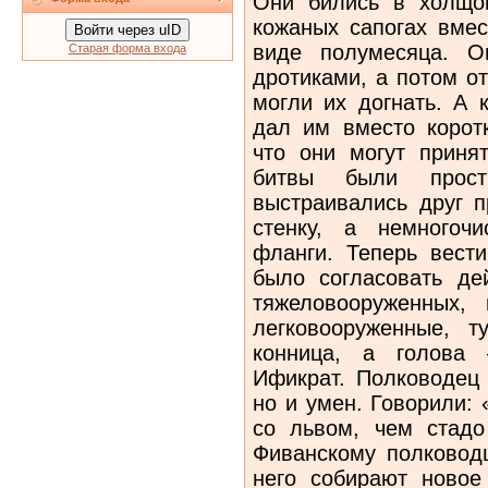
Они бились в холщов
кожаных сапогах вмес
Войти через uID
виде полумесяца. О
Старая форма входа
дротиками, а потом о
могли их догнать. А 
дал им вместо коротк
что они могут приня
битвы были прост
выстраивались друг п
стенку, а немногоч
фланги. Теперь вести
было согласовать де
тяжеловооруженных,
легковооруженные, 
конница, а голова
Ификрат. Полководец 
но и умен. Говорили:
со львом, чем стадо
Фиванскому полковод
него собирают новое