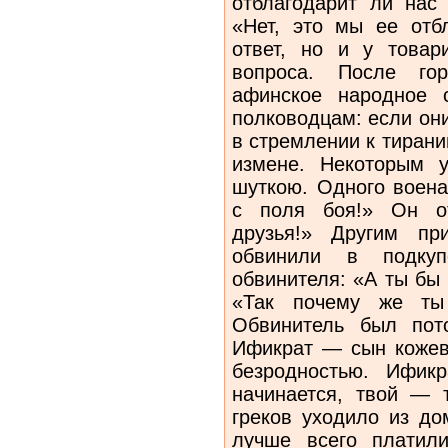
отблагодарит ли нас
«Нет, это мы ее отб
ответ, но и у това
вопроса. После го
афинское народное 
полководцам: если он
в стремлении к тиран
измене. Некоторым у
шуткою. Одного воена
с поля боя!» Он от
друзья!» Другим пр
обвинили в подку
обвинителя: «А ты бы
«Так почему же ты
Обвинитель был пот
Ификрат — сын кожевн
безродностью. Ифик
начинается, твой — 
греков уходило из до
лучше всего платил