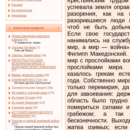
Крестьянским трудо
Рыцари
успевала земля оправ
Историческое
разорения, как на 
Адмиралы
разорившиеся люди 
чтоб не быть добыче
Категории раздела
Если свое государс
Происхождения римского
нанимались на служб
народа
[33]
О знаменитых людях
мир, а мир — война»
Загадка Гитлера
[7]
Ален де Бенуа
Филипп Македонский. 
Законы Хаммурапи
[34]
мир с прослойками во
РАПОРТЫ РУССКИХ
ВОЕНАЧАЛЬНИКОВ О
прослойками мира.
БОРОДИНСКОМ СРАЖЕНИИ
[27]
казалось грекам ест
Мифы древнего мира
[99]
года. Собственно мир
БЛИЖНИЙ ВОСТОК
[64]
История десяти тысячелетий
только перемирия, да
Занимательная Греция
[156]
для завоевания: держ
История в средние века
[270]
История Грузии
[103]
область было трудно
История Армении
[152]
помериться силами и
Средние века
[50]
грабежом; а так
ИСТОРИЯ МАХНОВСКОГО
ДВИЖЕНИЯ
[55]
бесконечности. Выход
Россия в первой мировой войне
[157]
жатва озимых; если
Период первой мировой войны был
одним из важнейших рубежей