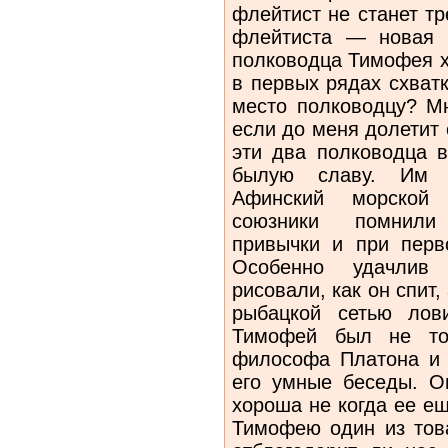
флейтист не станет тр
флейтиста — новая 
полководца Тимофея х
в первых рядах схват
место полководцу? М
если до меня долетит
эти два полководца 
былую славу. Им у
Афинский морской 
союзники помнили
привычки и при перв
Особенно удачлив
рисовали, как он спит,
рыбацкой сетью лов
Тимофей был не то
философа Платона и 
его умные беседы. О
хороша не когда ее еш
Тимофею один из тов