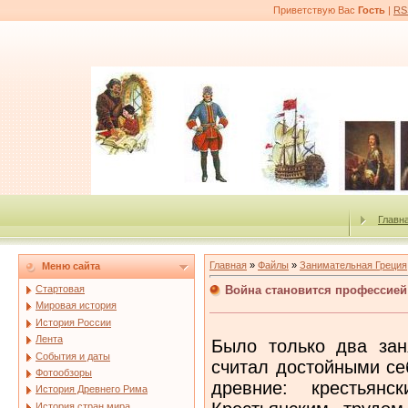
Приветствую Вас
Гость
|
RS
Главн
Главная
»
Файлы
»
Занимательная Греция
Меню сайта
Война становится профессией
Стартовая
Мировая история
История России
Лента
Было только два зан
События и даты
считал достойными се
Фотообзоры
древние: крестьян
История Древнего Рима
История стран мира