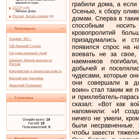
грабили дома, а если 
мировой истории...
СССР
[105]
Осенью, к сбору олив
Империя Добра
Россия, Китай и евреи
домам. Сперва в таки
[36]
способным носит
Популярное
кровопролитий бол
призадумались и ст
Хлодвиг. 481 г.
появился спрос на н
Гай Лициний Столон
воевать не за свое,
Государственный строй
наемников погибали
Царевич Эрекле выехал из
России
добычей и поселялис
Королевская и герцогская власть
чудесами, которые он
Краткий миг триумфа
они совершали в да
Димитрий Полиоркет
воин» стал таким же 
и прихлебатель-парас
Статистика
сказал: «Вот как во
напомнили: «И созд
ничего не умели, кро
Онлайн всего:
19
Гостей:
19
были несравненные.
Пользователей:
0
чтобы завести тяжело
Форма входа