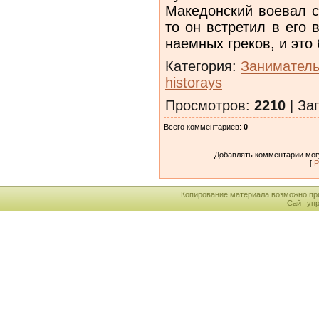
Македонский воевал с
то он встретил в его 
наемных греков, и это
Категория
:
Заниматель
historays
Просмотров
:
2210
|
Заг
Всего комментариев
:
0
Добавлять комментарии могу
[
Р
Копирование материала возможно пр
Сайт уп