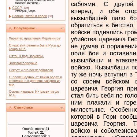
саблями. С другой 
мировой истории...
СССР
[105]
вперед, и обе сто
Империя Добра
Россия, Китай и евреи
кызылбашей пало бо
[36]
обратиться в бегство,
Популярное
войске поднялись гро
убийства царевича Гео
Характер правления Меровингов
не думая о поражении
Очерк внутреннего быта Руси до
конца XII в.
поля боя и оставили
Оттон II под Парижем.
кызылбаши и атаков
Золотая середина
войско. Кызылбаши п
Сократ и его последователи
ту же ночь вступил в
О происшедших от Хайка родах и
со своим войском в
потомках и о деяниях каждого из
них
царевича Георгия при
Союзы народов. Их развитие до
стал бить себя по гол
IV в.
ним плакали и горе
Статистика
милостыню. Особенн
которой в Гори сооб
царевича Георгия. 
Онлайн всего:
21
войско и соболезнова
Гостей:
21
Пользователей:
0