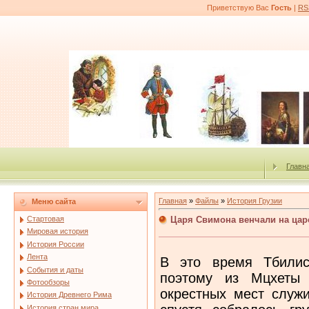
Приветствую Вас
Гость
|
RS
Главн
Главная
»
Файлы
»
История Грузии
Меню сайта
Царя Свимона венчали на цар
Стартовая
Мировая история
История России
Лента
В это время Тбилис
События и даты
поэтому из Мцхеты 
Фотообзоры
окрестных мест служ
История Древнего Рима
История стран мира