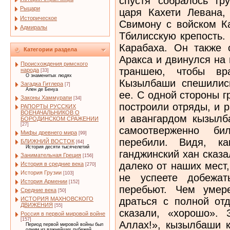
спустя собралось гру
Рыцари
царя Кахети Левана,
Историческое
Свимону с войском Ка
Адмиралы
Тбилисскую крепость.
Карабаха. Он также 
Категории раздела
Аракса и двинулся на
Происхождения римского
траншею, чтобы вр
народа
[33]
О знаменитых людях
Кызылбаши спешилис
Загадка Гитлера
[7]
Ален де Бенуа
ее. С одной стороны г
Законы Хаммурапи
[34]
построили отряды, и 
РАПОРТЫ РУССКИХ
ВОЕНАЧАЛЬНИКОВ О
и авангардом кызылб
БОРОДИНСКОМ СРАЖЕНИИ
[27]
самоотверженно б
Мифы древнего мира
[99]
перебили. Видя, ка
БЛИЖНИЙ ВОСТОК
[64]
История десяти тысячелетий
ганджинский хан сказ
Занимательная Греция
[156]
далеко от наших мест,
История в средние века
[270]
История Грузии
[103]
не успеете добежат
История Армении
[152]
перебьют. Чем умер
Средние века
[50]
драться с полной от
ИСТОРИЯ МАХНОВСКОГО
ДВИЖЕНИЯ
[55]
сказали, «хорошо». 
Россия в первой мировой войне
[157]
Аллах!», кызылбаши 
Период первой мировой войны был
одним из важнейших рубежей