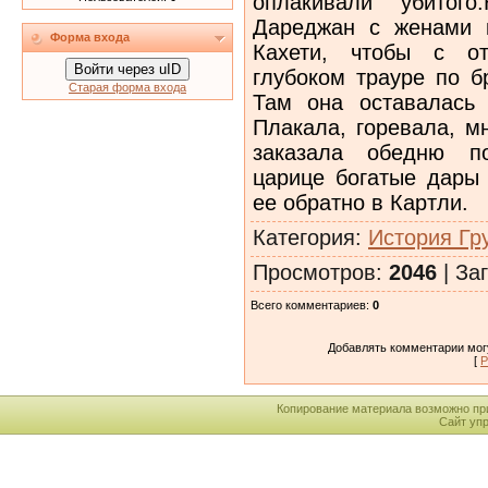
оплакивали убитог
Дареджан с женами к
Форма входа
Кахети, чтобы с от
Войти через uID
глубоком трауре по б
Старая форма входа
Там она оставалась 
Плакала, горевала, м
заказала обедню п
царице богатые дары 
ее обратно в Картли.
Категория
:
История Гр
Просмотров
:
2046
|
Заг
Всего комментариев
:
0
Добавлять комментарии могу
[
Р
Копирование материала возможно пр
Сайт уп