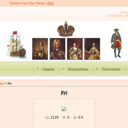
Приветствую Вас
Гость
|
RSS
Пятн
07.08.2026, 0
Главная
Фотоальбомы
Регистрация
арт
» jtyj
jtyj
2129
0
0.0