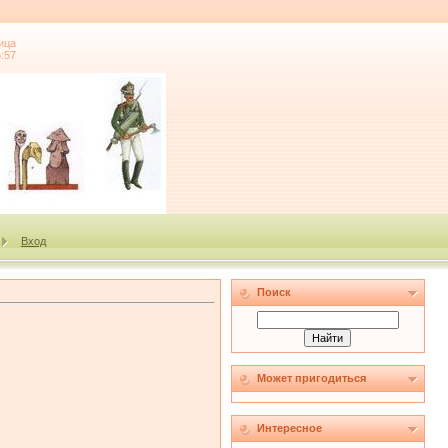
ица
6:57
Вход
Поиск
Может пригодиться
Интересное