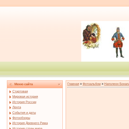
Главная
»
Фотоальбом
»
Наполеон Бонап
Меню сайта
Стартовая
Мировая история
История России
Лента
События и даты
Фотообзоры
История Древнего Рима
История стран мира