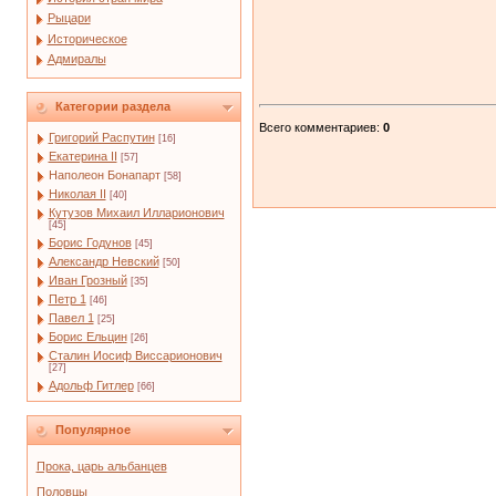
Рыцари
Историческое
Адмиралы
Категории раздела
Всего комментариев
:
0
Григорий Распутин
[16]
Екатерина II
[57]
Наполеон Бонапарт
[58]
Николая II
[40]
Кутузов Михаил Илларионович
[45]
Борис Годунов
[45]
Александр Невский
[50]
Иван Грозный
[35]
Петр 1
[46]
Павел 1
[25]
Борис Ельцин
[26]
Сталин Иосиф Виссарионович
[27]
Адольф Гитлер
[66]
Популярное
Прока, царь альбанцев
Половцы