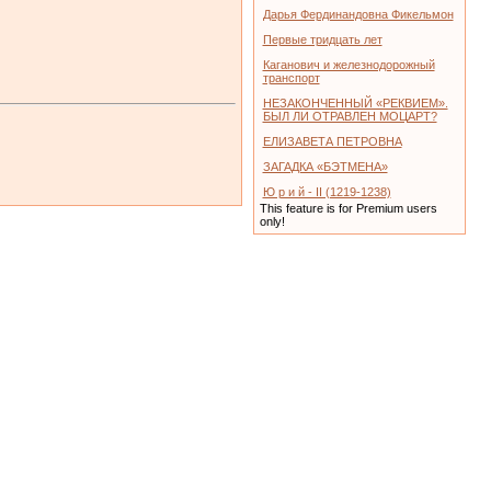
Дарья Фердинандовна Фикельмон
Первые тридцать лет
Каганович и железнодорожный
транспорт
НЕЗАКОНЧЕННЫЙ «РЕКВИЕМ».
БЫЛ ЛИ ОТРАВЛЕН МОЦАРТ?
ЕЛИЗАВЕТА ПЕТРОВНА
ЗАГАДКА «БЭТМЕНА»
Ю р и й - II (1219-1238)
This feature is for Premium users
only!