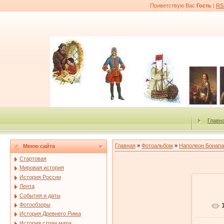
Приветствую Вас
Гость
|
RS
Главн
Главная
»
Фотоальбом
»
Наполеон Бонапа
Меню сайта
Стартовая
Мировая история
История России
Лента
События и даты
Фотообзоры
История Древнего Рима
История стран мира