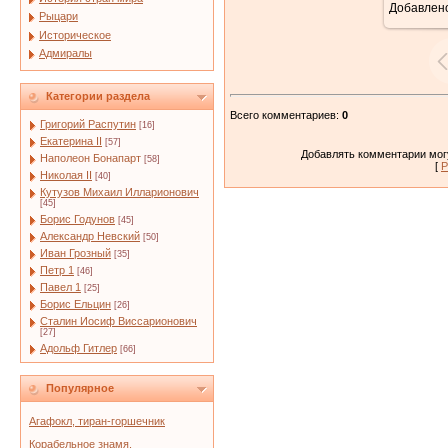
Добавлен
Рыцари
Историческое
Адмиралы
Категории раздела
Всего комментариев
:
0
Григорий Распутин
[16]
Екатерина II
[57]
Добавлять комментарии могу
Наполеон Бонапарт
[58]
[
Р
Николая II
[40]
Кутузов Михаил Илларионович
[45]
Борис Годунов
[45]
Александр Невский
[50]
Иван Грозный
[35]
Петр 1
[46]
Павел 1
[25]
Борис Ельцин
[26]
Сталин Иосиф Виссарионович
[27]
Адольф Гитлер
[66]
Популярное
Агафокл, тиран-горшечник
Корабельное знамя.