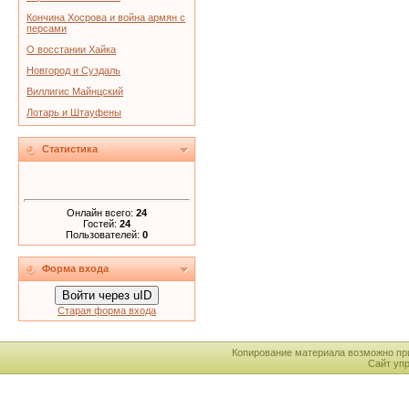
Кончина Хосрова и война армян с
персами
О восстании Хайка
Новгород и Суздаль
Виллигис Майнцский
Лотарь и Штауфены
Статистика
Онлайн всего:
24
Гостей:
24
Пользователей:
0
Форма входа
Войти через uID
Старая форма входа
Копирование материала возможно пр
Сайт уп