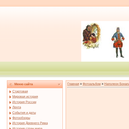
Главная
»
Фотоальбом
»
Наполеон Бонап
Меню сайта
Стартовая
Мировая история
История России
Лента
События и даты
Фотообзоры
История Древнего Рима
История стран мира