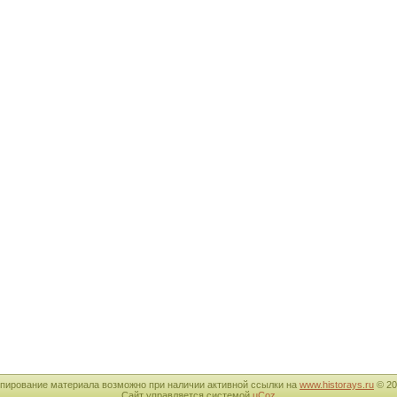
пирование материала возможно при наличии активной ссылки на
www.historays.ru
© 20
Сайт управляется системой
uCoz