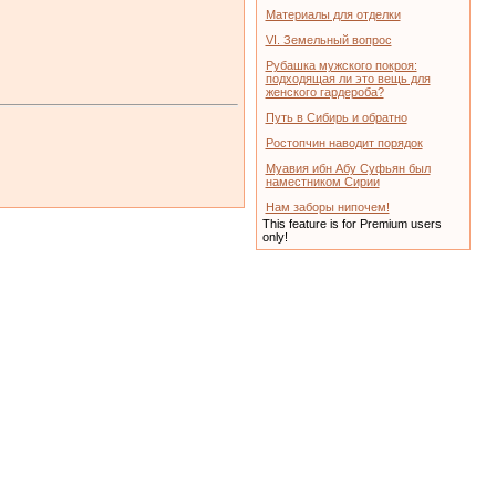
Материалы для отделки
VI. Земельный вопрос
Рубашка мужского покроя:
подходящая ли это вещь для
женского гардероба?
Путь в Сибирь и обратно
Ростопчин наводит порядок
Муавия ибн Абу Суфьян был
наместником Сирии
Нам заборы нипочем!
This feature is for Premium users
only!