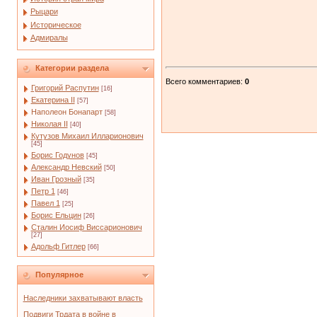
Рыцари
Историческое
Адмиралы
Категории раздела
Всего комментариев
:
0
Григорий Распутин
[16]
Екатерина II
[57]
Наполеон Бонапарт
[58]
Николая II
[40]
Кутузов Михаил Илларионович
[45]
Борис Годунов
[45]
Александр Невский
[50]
Иван Грозный
[35]
Петр 1
[46]
Павел 1
[25]
Борис Ельцин
[26]
Сталин Иосиф Виссарионович
[27]
Адольф Гитлер
[66]
Популярное
Наследники захватывают власть
Подвиги Трдата в войне в