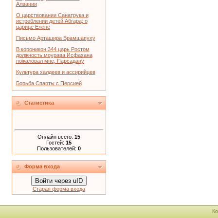
Алвании
О царствовании Санатрука и
истреблении детей Абгара; о
царице Елене
Письмо Арташира Врамшапуху
В короникон 344 царь Ростом
должность моурава Исфахана
пожаловал мне, Парсадану
Культура халдеев и ассирийцев
Борьба Спарты с Персией
Статистика
Онлайн всего:
15
Гостей:
15
Пользователей:
0
Форма входа
Войти через uID
Старая форма входа
Ко