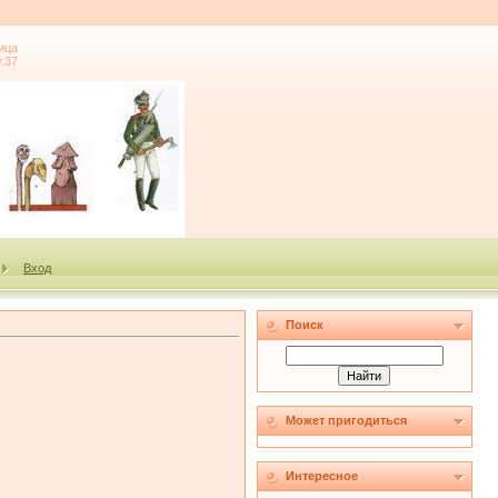
ица
0:37
Вход
Поиск
Может пригодиться
Интересное