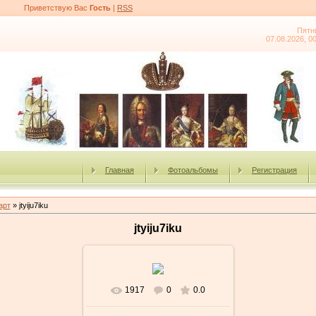
Приветствую Вас
Гость
|
RSS
Пятн
07.08.2026, 0
Главная
Фотоальбомы
Регистрация
арт
» jtyiju7iku
jtyiju7iku
1917
0
0.0