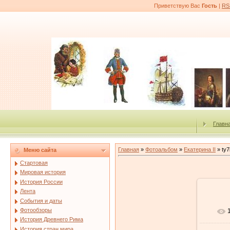
Приветствую Вас
Гость
|
RS
Главн
Главная
»
Фотоальбом
»
Екатерина II
» ty7
Меню сайта
Стартовая
Мировая история
История России
Лента
События и даты
Фотообзоры
История Древнего Рима
История стран мира