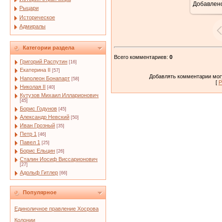
Добавлен
Рыцари
Историческое
Адмиралы
Категории раздела
Всего комментариев
:
0
Григорий Распутин
[16]
Екатерина II
[57]
Добавлять комментарии могу
Наполеон Бонапарт
[58]
[
Р
Николая II
[40]
Кутузов Михаил Илларионович
[45]
Борис Годунов
[45]
Александр Невский
[50]
Иван Грозный
[35]
Петр 1
[46]
Павел 1
[25]
Борис Ельцин
[26]
Сталин Иосиф Виссарионович
[27]
Адольф Гитлер
[66]
Популярное
Единоличное правление Хосрова
Колонии