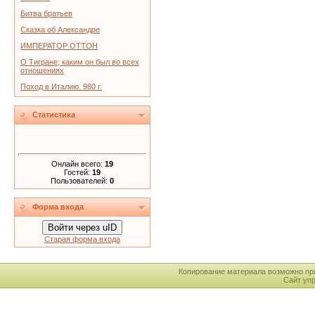
Битва братьев
Сказка об Александре
ИМПЕРАТОР ОТТОН
О Тигране; каким он был во всех
отношениях
Поход в Италию. 980 г.
Статистика
Онлайн всего:
19
Гостей:
19
Пользователей:
0
Форма входа
Войти через uID
Старая форма входа
Копирование материала возможно пр
Сайт уп