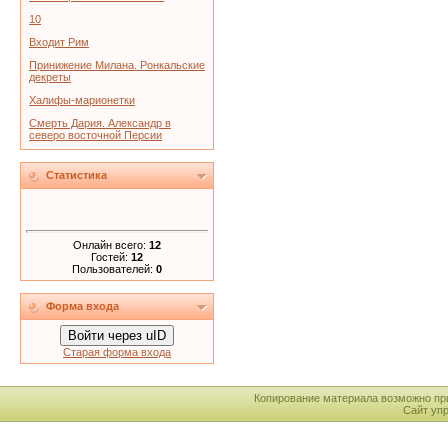
10
Входит Рим
Принижение Милана. Ронкальские
декреты
Халифы-марионетки
Смерть Дария. Александр в
северо восточной Персии
Статистика
Онлайн всего:
12
Гостей:
12
Пользователей:
0
Форма входа
Войти через uID
Старая форма входа
Копирование материала возможно пр
Сайт уп