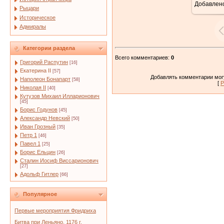
Добавлен
Рыцари
Историческое
Адмиралы
Категории раздела
Всего комментариев
:
0
Григорий Распутин
[16]
Екатерина II
[57]
Добавлять комментарии могу
Наполеон Бонапарт
[58]
[
Р
Николая II
[40]
Кутузов Михаил Илларионович
[45]
Борис Годунов
[45]
Александр Невский
[50]
Иван Грозный
[35]
Петр 1
[46]
Павел 1
[25]
Борис Ельцин
[26]
Сталин Иосиф Виссарионович
[27]
Адольф Гитлер
[66]
Популярное
Первые мероприятия Фридриха
Битва при Леньяно. 1176 г.