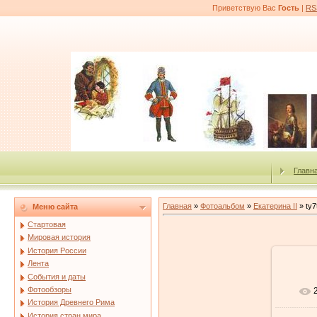
Приветствую Вас
Гость
|
RS
Главн
Главная
»
Фотоальбом
»
Екатерина II
» ty7
Меню сайта
Стартовая
Мировая история
История России
Лента
События и даты
Фотообзоры
История Древнего Рима
История стран мира